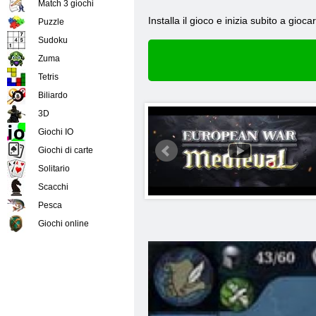
Match 3 giochi
Installa il gioco e inizia subito a gio
Puzzle
Sudoku
Zuma
Tetris
Biliardo
3D
Giochi IO
Giochi di carte
Solitario
Scacchi
Pesca
Giochi online