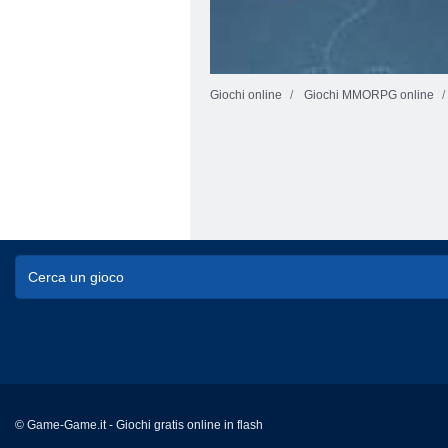
Giochi online
Giochi MMORPG online
© Game-Game.it - Giochi gratis online in flash