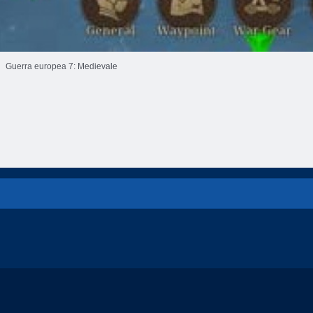
Guerra europea 7: Medievale