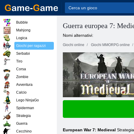
Bubble
Guerra europea 7: Medi
Mahjong
Nomi alternativi:
Logica
Giochi online
Giochi MMORPG online
Giochi per ragazzi
Serbatoi
Tiro
Corsa
Zombie
Avventura
Calcio
Lego NinjaGo
Spiderman
Strategia
Guerra
European War 7: Medieval
Strategia
Cecchino