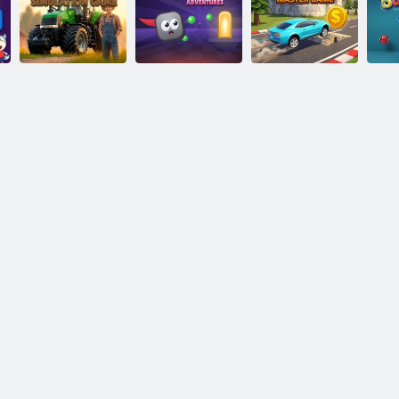
Gioco di
Guida al
trasporto della
parcheggio dei
Gioco di auto
polizia
taxi
con rampa
Gioco di
simulazione
Avventure a
Gioco di
C
agricola
blocchi
acrobazie in auto