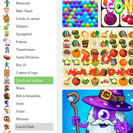
Minecraft
Baby Hazel
Giochi di cartoni
Woods a bolle
Linee magiche
Didattici
Spongebob
Fattoria
Bolle intelligenti
Transformers
Saetta McQueen
Ben 10
Camera di fuga
On
Giochi per bambini
Mario
Bob la lumachina
Sonic
Sciare
Missioni
Giochi Flash