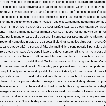
mo nuovi giochi online, qualsiasi gioco in flash è possibile scaricare gratuitamente s
care mini giochi gratis.Benvenuti alle pagine del sito di gioco! Giochi online senza alc
eranno voi ei vostri amici una quantità enorme di scelta, così come la possibilità di
 come richiesto da altri siti di gioco online. Giochi in Flash sul nostro sito sono divis
ili online gratuitamente, giorno e notte, e il sito è costantemente aggiornato con nuo
o di mini-giochi, e la capacità e la disponibilità di scaricare giochi gratuiti contr
to - l'intera gamma della vita umana trova il suo riflesso nel mondo virtuale. E negli
ro. Ora, per la maggior parte delle persone, il computer senza connessione internet - 
creatori di computer, in grado di qualcosa di più di un semplice aiuto per il lavoro. 
 La loro popolarità ha portato al fatto che molti di loro sono pagati. E per coloro
 o giocare un paio d'ore dopo il lavoro, a dover cercare i siti che hanno la possibil
oro ricerca ardua. Sul nostro sito è possibile non solo giocare, ma anche scaricare
ù grandi collezioni di giochi diversi. Tutti loro sono ordinati in categorie chiare. C
ito per sé qualcosa di adatto. Dopo tutto, qui vi presentiamo un gioco completamente
anno più intelligenti ed educati, giochi di logica sofisticati, sui quali potete utilizzar
 un calciatore o un maestro di sci alpino. Un sacco di giochi sul nostro sito - è pic
l lavoro. E, cosa più importante, questi giochi sono accessibili da qualsiasi comput
 e si aspettano qualche ora di download di giochi. Basta digitare nella barra degli i
ergersi nel mondo virtuale con una testa sul nostro sito web contiene una vasta c
un mondo di divertimento e avventura. Guardate in questa categoria, di apprezzare la
le, a casa da te. Non abbiate paura di frodi, tranquillamente fare clic su qualsiasi 