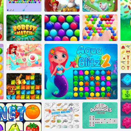
BUBLE Shooter
Mergest
HTML5
Kingdom
Merge tropicale
Smarty Bubbles
Sparabolle
Forest Match
Xmas Edition
online
Sparabolle a
livelli Candy
Bubble
Caccia al tesoro
corsa all'oro