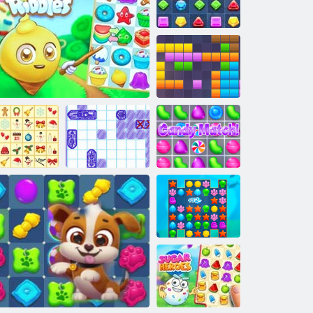
Gioielli blitz 4
Blocchi 11x11
Kris-Mas
Mahjong
Candy Riddles
Battaglia marina
Candy Match!
Aqua Blitz 2