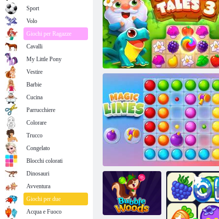
Sport
Volo
Giochi per Ragazze
Cavalli
My Little Pony
Vestire
Barbie
Cucina
Parrucchiere
Colorare
Trucco
Congelato
Racconti del giardino 3
Blocchi colorati
Dinosauri
Avventura
Giochi per due
Acqua e Fuoco