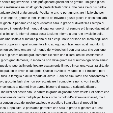
enza registrazione. Il sito può giocare giochi online gratuiti. I migliori giochi
una restrizione nei vostri giochi preferiti flash online, che cosa c'è di più bello?
 scaricare giochi gratuitamente. Vogliamo anche per annunciare il fatto che per
i in categorie, generi e temi, in modo da trovare il giusto giochi in flash non farà
vi giochi. Speriamo che ogni visitatore sarà in grado di divertirsi e il tempo di
ibuirà solo in questo! Nel mondo di oggi ognuno di noi sempre più tempo davanti al
 ultimi anni, Internet senza sosta torsione intorno a una rete invisibile della
solo una scatola di metallo piena di fili e chip. Molte persone nel metà degli anni
Giochi popolari in quel momento e fino ad oggi non lasciano i nostri monitor. E
 che non vogliono entrare nel mondo dei videogiochi con una testa che vogliono
ità di giocare online gratuitamente.Se siete uno di loro, ora sei esattamente
 il gioco gratuitamente, in modo da non deve guardare di nuovo ogni volta amato
on questo si può facilmente trovare esattamente il modo in cui una vacanza virtuale
 gratuito in diverse categorie. Questo puzzle di sviluppo e di istruzione per i
e il tutta la famiglia o di un reparto al lavoro. E anche simulatori che consentono di
colo gioco in flash che non sovraccaricare il computer e non ci vorrà molto
er collegato a Internet. Non avrete bisogno di passare scrivania disagio,
ndirizzi del nostro sito - e sarete in grado di giocare dove volete.Per coloro che
ollezione di giochi multiplayer. Non è solo piccolo MMO browser-based, ma il
 convenienza del nostro catalogo e scegliere tra migliaia di progetti in
gioco. Dopo tutto, vi possiamo garantire che sarà in grado di giocare a questi