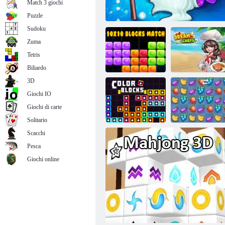
Match 3 giochi
Kris Mahjong
Puzzle
Sudoku
Zuma
Tetris
Biliardo
3D
Giochi IO
Partita a blocchi
Giochi di carte
10x10
Eroi della partita 3
Chef da sogno
Solitario
Scacchi
Pesca
Giochi online
Blocchi di colore
Fruita Crush