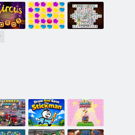
Mahjong:
Classico degli
Butterfly Kyodai
iochi Bubble
scacchi
HD
>
Parole circo
Candy Rain 5
Mahjong Deluxe