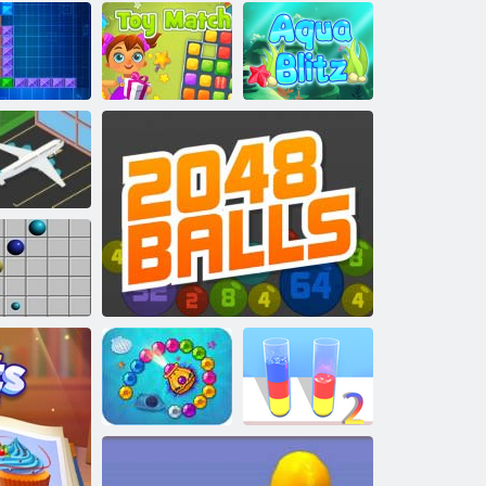
Eroi di zucchero
Partita
Tentrix
Storia del puzzle del cane
giocattolo!
Acqua Blitz
Corsa
ll'aeroporto
Linea 98
Puzzle di