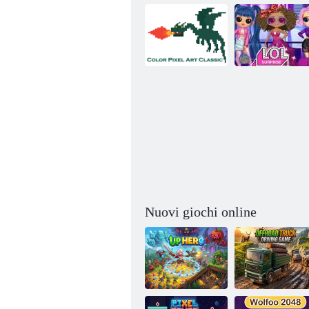
Color Pixel Art
Classic - Pixel
Paint by
Lol Millennial a
Numbers
Mahjong 3d
sorpresa
Nuovi giochi online