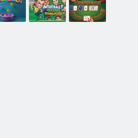
Gioco della
Disegna e salva
Maestro
petroliera
lo Stickman
dell'esplosione
Puzzle
scorrevole sulle
attura delle
leggende del
palle
calcio
Cribbage