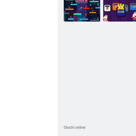
Gioco di guida
di camion
Su Eroe
fuoristrada
Torre dei pixel
Wolfoo 2048
Giochi online