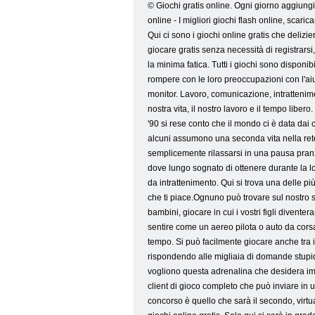
© Giochi gratis online. Ogni giorno aggiungia
online - I migliori giochi flash online, scari
Qui ci sono i giochi online gratis che delizi
giocare gratis senza necessità di registrarsi,
la minima fatica. Tutti i giochi sono disponib
rompere con le loro preoccupazioni con l'aiut
monitor. Lavoro, comunicazione, intrattenimen
nostra vita, il nostro lavoro e il tempo libe
'90 si rese conto che il mondo ci è data dai 
alcuni assumono una seconda vita nella rete.
semplicemente rilassarsi in una pausa pranzo
dove lungo sognato di ottenere durante la l
da intrattenimento. Qui si trova una delle pi
che ti piace.Ognuno può trovare sul nostro s
bambini, giocare in cui i vostri figli diventer
sentire come un aereo pilota o auto da corsa,
tempo. Si può facilmente giocare anche tra i
rispondendo alle migliaia di domande stupide
vogliono questa adrenalina che desidera imm
client di gioco completo che può inviare in 
concorso è quello che sarà il secondo, virtua