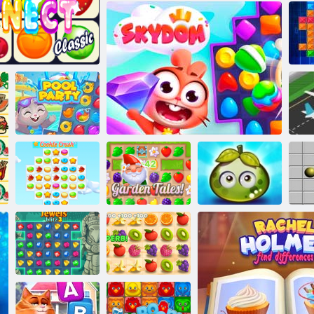
Cucina mahjong
Aqua Blitz 2
Domino classico
et Connect
Festa in piscina
a
Racconti da
Avventura
Cookie Crush 3
giardino
Skydom
succose bacche