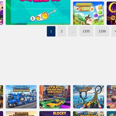
Cookie Crush 2
Janissary Tower
G
1
2
...
1335
1336
Happy Farm Il
raccolto
Charms Bubble