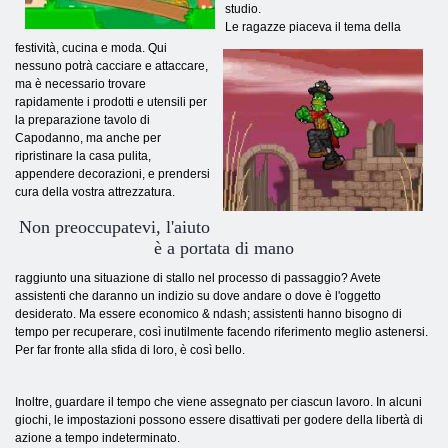
studio.
Le ragazze piaceva il tema della
festività, cucina e moda. Qui
nessuno potrà cacciare e attaccare,
ma è necessario trovare
rapidamente i prodotti e utensili per
la preparazione tavolo di
Capodanno, ma anche per
ripristinare la casa pulita,
appendere decorazioni, e prendersi
cura della vostra attrezzatura.
Non preoccupatevi, l'aiuto
è a portata di mano
raggiunto una situazione di stallo nel processo di passaggio? Avete
assistenti che daranno un indizio su dove andare o dove è l'oggetto
desiderato. Ma essere economico & ndash; assistenti hanno bisogno di
tempo per recuperare, così inutilmente facendo riferimento meglio astenersi.
Per far fronte alla sfida di loro, è così bello.
Inoltre, guardare il tempo che viene assegnato per ciascun lavoro. In alcuni
giochi, le impostazioni possono essere disattivati ​​per godere della libertà di
azione a tempo indeterminato.