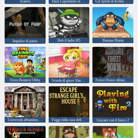
Scarico
Stick Capodanno in prigione
Gli Spiriti di Kelley Famiglia
Bob il ladro H5
Banana Mania
Impulso di paura
Trova Brainrot Obby
Forest House abbandonata
Scuola di gioco Slacking
Università abbandonata HTML5 Escape
Fuggi dalla casa della strana ragazza
Giocare con il fuoco 2