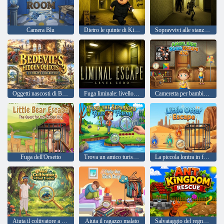
Camera Blu
Dietro le quinte di Kim Jong Un
Sopravvivi alle stanze dietro le quinte
Oggetti nascosti di Bedevil 3 Collezione definitiva
Fuga liminale: livello zero
Cameretta per bambini Amgel Escape 416
Fuga dell'Orsetto
Trova un amico turista separato
La piccola lontra in fuga
Aiuta il coltivatore a trovare il trattore
Aiuta il ragazzo malato
Salvataggio del regno delle formiche