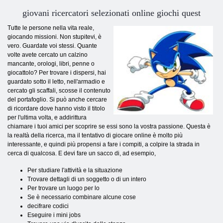
giovani ricercatori selezionati online giochi quest
Tutte le persone nella vita reale,
giocando missioni. Non stupitevi, è
vero. Guardate voi stessi. Quante
volte avete cercato un calzino
mancante, orologi, libri, penne o
giocattolo? Per trovare i dispersi, hai
guardato sotto il letto, nell'armadio e
cercato gli scaffali, scosse il contenuto
del portafoglio. Si può anche cercare
di ricordare dove hanno visto il titolo
per l'ultima volta, e addirittura
chiamare i tuoi amici per scoprire se essi sono la vostra passione. Questa è
la realtà della ricerca, ma il tentativo di giocare online è molto più
interessante, e quindi più propensi a fare i compiti, a colpire la strada in
cerca di qualcosa. E devi fare un sacco di, ad esempio,
Per studiare l'attività e la situazione
Trovare dettagli di un soggetto o di un intero
Per trovare un luogo per lo
Se è necessario combinare alcune cose
decifrare codici
Eseguire i mini jobs