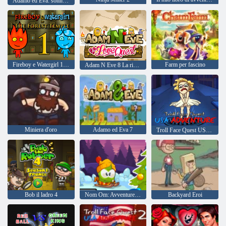
Adamo ed Eva: sonnambulo
Fireboy e Watergirl 1: The Forest Temple
Farm per fascino
Adam N Eve 8 La ricerca dell'amore
Miniera d'oro
Adamo ed Eva 7
Troll Face Quest USA Adventure
Bob il ladro 4
Nom Om: Avventure invernali
Backyard Eroi