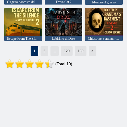
Oggetto nascosto dell'isola del teschio dei pirati
Trova Cat 2
Montare il grasso
Escape From The Silence 2 un nuovo inizio
Labirinto di Droz
Chiuso nel seminterrato della nonna Revenge 2 Horror Escape
1
2
...
129
130
>
(Total 10)