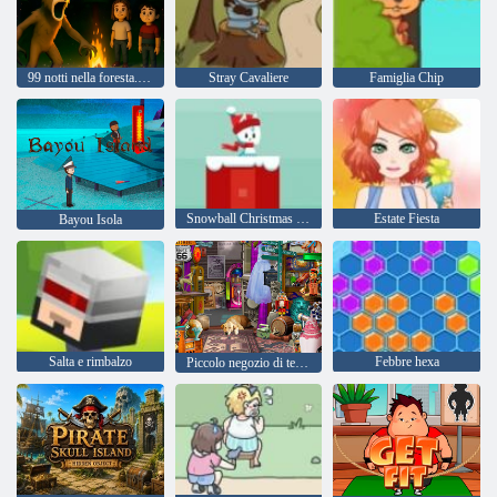
99 notti nella foresta. Multigiocatore horror
Stray Cavaliere
Famiglia Chip
Snowball Christmas World
Estate Fiesta
Bayou Isola
Salta e rimbalzo
Febbre hexa
Piccolo negozio di tesori