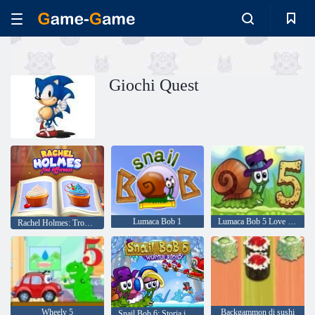
Giochi Quest
Lumaca Bob 1
Lumaca Bob 5 Love Story
Rachel Holmes: Trova le differenze
Wheely 5
Backgammon di sushi
Snail Bob 6: Storia invernale