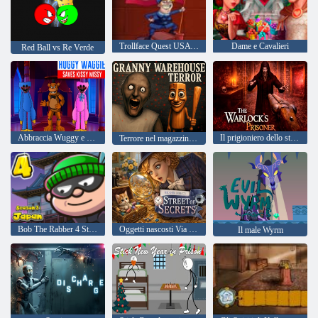
Trollface Quest USA Adventure 2
Dame e Cavalieri
Red Ball vs Re Verde
Abbraccia Wuggy e Bacia Missy
Il prigioniero dello stregone
Terrore nel magazzino della nonna
Bob The Rabber 4 Stagione 3: Giappone
Oggetti nascosti Via dei segreti
Il male Wyrm