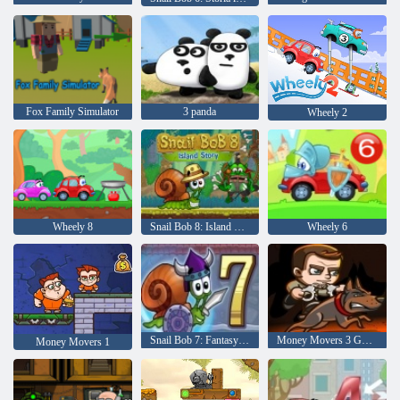
Fox Family Simulator
3 panda
Wheely 2
Wheely 8
Snail Bob 8: Island Story
Wheely 6
Snail Bob 7: Fantasy Story
Money Movers 3 Guard Duty
Money Movers 1