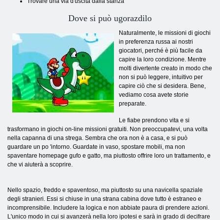
Trovare una via d'uscita dalla stanza
Dove si può ugorazdilo
Naturalmente, le missioni di giochi
in preferenza russa ai nostri
giocatori, perché è più facile da
capire la loro condizione. Mentre
molti divertente creato in modo che
non si può leggere, intuitivo per
capire ciò che si desidera. Bene,
vediamo cosa avete storie
preparate.
Le fiabe prendono vita e si
trasformano in giochi on-line missioni gratuiti. Non preoccupatevi, una volta
nella capanna di una strega. Sembra che ora non è a casa, e si può
guardare un po 'intorno. Guardate in vaso, spostare mobili, ma non
spaventare homepage gufo e gatto, ma piuttosto offrire loro un trattamento, e
che vi aiuterà a scoprire.
Nello spazio, freddo e spaventoso, ma piuttosto su una navicella spaziale
degli stranieri. Essi si chiuse in una strana cabina dove tutto è estraneo e
incomprensibile. Includere la logica e non abbiate paura di prendere azioni.
L'unico modo in cui si avanzerà nella loro ipotesi e sarà in grado di decifrare