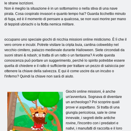
le strane iscrizioni.
Non è meglio la situazione è in un sottomarino o nella stiva di una nave
pirata. Cosa cospirato invasori e quanto tempo hai? Guarda ticchettio minuto
di fuga, ed è il momento di pensare a qualcosa, se non vuoi morire per mano
di teppisti ubriachi o la flotta nemica militare.
occupano uno speciale giochi di nicchia missioni online misticismo. È lì che il
vero orrore e incubi. Potrete visitare la cripta buia, cantina cobwebby nel
vecchio cimitero, palazzo medievale durante Halloween. Siete circondati da
suoni strani & ndash; si tratta di un ratto o un fantasma? A volte questa
conoscenza può portare un suggerimento, perché lo spirito potrebbe essere
quella di chiedere e il ratto è sufficiente per trattare un pezzo di salsiccia per
ottenere la chiave della salvezza. E qui è come uscire da un incubo o
l'inferno? Quindi la chiave non sarà di aiuto.
Giochi online missioni, è anche
un'avventura. Sognava di diventare
un archeologo? Poi scoprire quali
prove vi aspettano. Si tratta di una
giungla pericolosa, sale le cime
innevate, i segreti delle antiche
rovine, l'incontro con i predatori e
nativi, i manufatti di raccolta e il loro