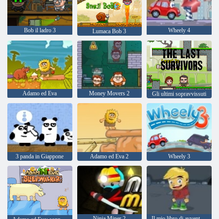
Bob il ladro 3
Wheely 4
Lumaca Bob 3
Adamo ed Eva
Money Movers 2
Gli ultimi sopravvissuti
3 panda in Giappone
Adamo ed Eva 2
Wheely 3
Ninja Miner 2
Il mio libro di avventura 2