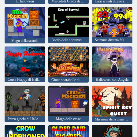
L'Halloween
Mercoledì Grotta di Halloween
Carri armati di guerra Halloween
Bordo della sopravvivenza
Scimmia diventa felice, palco 994
Mago della scatola
Corsa Flappy di Halloween
Halloween con Angela
Gioco sparabolle di Halloween
Parco giochi di Halloween: guerre di fazioni
Mago delle casse
Missione della chiave spirituale