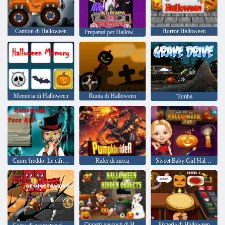
Camion di Halloween
Horror Halloween
Preparati per Halloween
Memoria di Halloween
Ruota di Halloween
Tomba
Cuore freddo: Le cifre sulla faccia di Anna per Halloween
Rider di zucca
Sweet Baby Girl Halloween Divertimento
Oggetti nascosti di Halloween
Pizzeria di Halloween