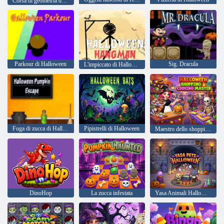
Corsa di geometria di Halloween
Parkour di Halloween
Sig. Dracula
L'impiccato di Halloween
Fuga di zucca di Halloween
Pipistrelli di Halloween
Maestro dello shopping e della cucina di Halloween
DinoHop
La zucca infestata
Yasa Animali Halloween