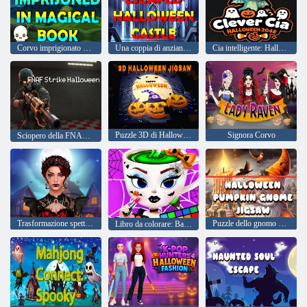
Corvo imprigionato nel libro magico
Una coppia di anziani è scappata dal castello di Halloween
Cia intelligente: Halloween 2048
Puzzle 3D di Halloween
Signora Corvo
Sciopero della FNAF ad Halloween
Trasformazione spettrale di Halloween
Puzzle dello gnomo della zucca di Halloween
Libro da colorare: Ballerina di Halloween Cappuccina