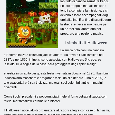
labirinto di cantine serrature freddi.
Le loro trappole mortali, ma sono
tenuti a compiere la missione, e si
devono essere accompagnati dagli
eroi alla fine. E al fine di sconfiggere
la strega, è necessario gestire per
un po 'nel suo laboratorio per
preparare una pozione magica.
I simboli di Halloween
La zucca noto con una candela
all'interno tazza e chiamato jack-o'-lantern. Ha trovato i tratti familiari nel
1837, e nel 1866, infine, si sono associati con Halloween. Si crede, se
lasciato sulla soglia della casa, sarà proteggere dagli spiriti maligni.
è vestita in un abito per questa festa inventata in Scozia nel 1895. I bambini
indossavano maschere e pregarono vicini dolci e denaro. Fino al 2000, le
tute spaventati più sua tristezza, ma ora i suoi colori brillanti e immagini
divertenti.
Come i dolci prevalenti e popcorn, piatti mele al forno vetrata di zucca con
miele, marshmallow, caramelle e biscotti.
Il Halloween accettato di organizzare attrazioni allegre con case di fantasmi,