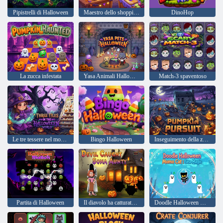
Pipistrelli di Halloween
Maestro dello shopping e della cucina di Halloween
DinoHop
La zucca infestata
Yasa Animali Halloween
Match-3 spaventoso
Le tre tessere nel mondo di Halloween
Bingo Halloween
Inseguimento della zucca
Partita di Halloween
Il diavolo ha catturato Sona Aunty
Doodle Halloween Momo Cat: Magia del mare