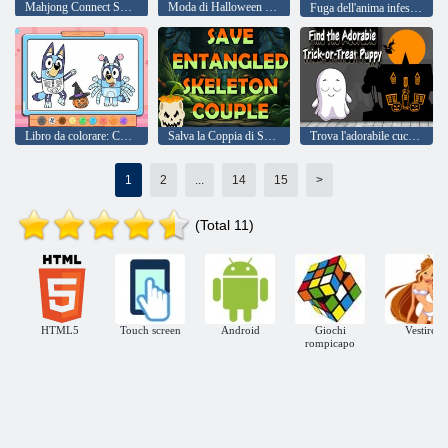
Mahjong Connect Spooky
Moda di Halloween K Pop Hunter
Fuga dell'anima infestata
Libro da colorare: Costume di Halloween da Bluey
Salva la Coppia di Scheletri Intrappolati
Trova l'adorabile cucciolo Dolcetto o Scherzetto
1
2
...
14
15
>
(Total 11)
HTML5
Touch screen
Android
Giochi
Vestire
rompicapo