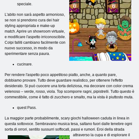
speciale.
L'abito non sarà aspetto armonioso,
se non si prendono cura dei hair
styling appropriata e make-up
match. Aprire un showroom virtuale,
e modificare l'aspetto irriconoscibile.
Colpi falliti cambiano facilmente con
nuovo successo, in modo da
sperimentare senza paura.
cucinare.
Per rendere l'aspetto poco appetitoso piatto, anche, a quanto pare,
dobbiamo provare. Tutto deve guardare realistico, per ottenere l'effetto
desiderato. Si può cuocere una torta deliziosa, ma decorare con color crema
velenoso – verde, rosso, viola. Top scomporre ragni, pipistrelli. Tutto questo è
commestibile, come è fatto di zucchero e smalto, ma la vista è piuttosto muta.
quest Pass.
La maggior parte probabilmente, scary giochi halloween caduta in linea in
questa sottovoce. Sembravano musica tesa, saltano fuori dalle tenebre ogni
sorta di orrori, sentito sussurri soffocati, passi e rumori. Eroi della strada
attraverso la cupa
e di esplorare il