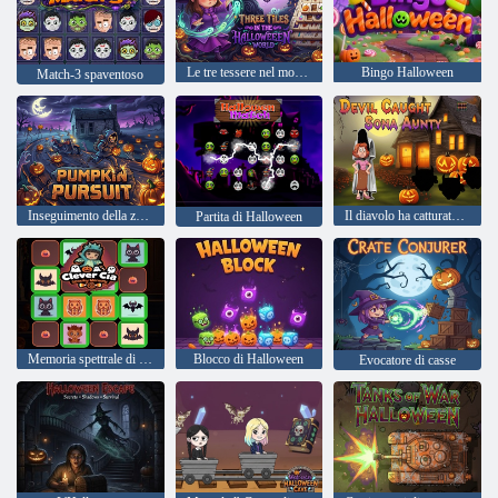
Le tre tessere nel mondo di Halloween
Bingo Halloween
Match-3 spaventoso
Inseguimento della zucca
Il diavolo ha catturato Sona Aunty
Partita di Halloween
Memoria spettrale di Cia intelligente
Blocco di Halloween
Evocatore di casse