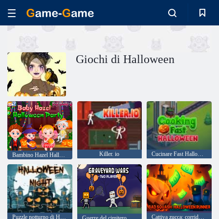
Giochi di Halloween
Killer. io
Cucinare Fast Halloween
Bambino Hazel Halloween Party
Puzzle notturno di Halloween
Cattiva zucca: corridore di Halloween
Guerre del cimitero Due giocatori