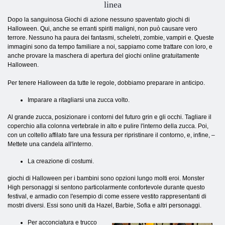
linea
Dopo la sanguinosa Giochi di azione nessuno spaventato giochi di
Halloween. Qui, anche se erranti spiriti maligni, non può causare vero
terrore. Nessuno ha paura dei fantasmi, scheletri, zombie, vampiri e. Queste
immagini sono da tempo familiare a noi, sappiamo come trattare con loro, e
anche provare la maschera di apertura del giochi online gratuitamente
Halloween.
Per tenere Halloween da tutte le regole, dobbiamo preparare in anticipo.
Imparare a ritagliarsi una zucca volto.
Al grande zucca, posizionare i contorni del futuro grin e gli occhi. Tagliare il
coperchio alla colonna vertebrale in alto e pulire l'interno della zucca. Poi,
con un coltello affilato fare una fessura per ripristinare il contorno, e, infine, –
Mettete una candela all'interno.
La creazione di costumi.
giochi di Halloween per i bambini sono opzioni lungo molti eroi. Monster
High personaggi si sentono particolarmente confortevole durante questo
festival, e armadio con l'esempio di come essere vestito rappresentanti di
mostri diversi. Essi sono uniti da Hazel, Barbie, Sofia e altri personaggi.
Per acconciatura e trucco