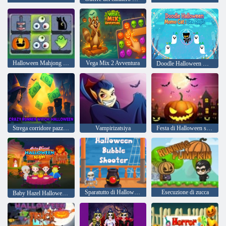
Halloween Mahjong Connect
Vega Mix 2 Avventura
Doodle Halloween Momo Cat: Magia del mare
Strega corridore pazza di Halloween
Vampirizatsiya
Festa di Halloween spaventosa
Sparatutto di Halloween Bubble
Esecuzione di zucca
Baby Hazel Halloween Night