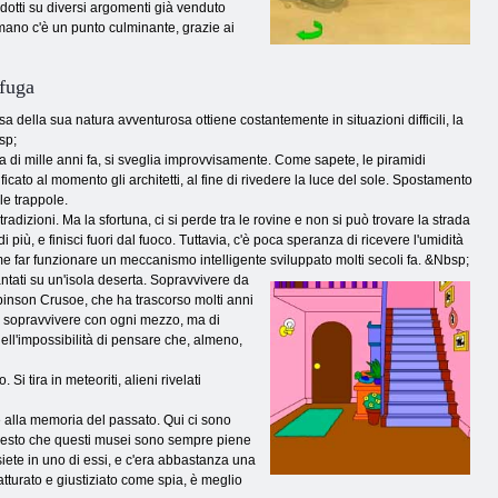
dotti su diversi argomenti già venduto
mano c'è un punto culminante, grazie ai
 fuga
 della sua natura avventurosa ottiene costantemente in situazioni difficili, la
sp;
a di mille anni fa, si sveglia improvvisamente. Come sapete, le piramidi
cato al momento gli architetti, al fine di rivedere la luce del sole. Spostamento
lle trappole.
radizioni. Ma la sfortuna, ci si perde tra le rovine e non si può trovare la strada
iù, e finisci fuori dal fuoco. Tuttavia, c'è poca speranza di ricevere l'umidità
me far funzionare un meccanismo intelligente sviluppato molti secoli fa. &Nbsp;
iantati su un'isola deserta. Sopravvivere da
obinson Crusoe, che ha trascorso molti anni
er sopravvivere con ogni mezzo, ma di
ell'impossibilità di pensare che, almeno,
Si tira in meteoriti, alieni rivelati
re alla memoria del passato. Qui ci sono
questo che questi musei sono sempre piene
 siete in uno di essi, e c'era abbastanza una
atturato e giustiziato come spia, è meglio