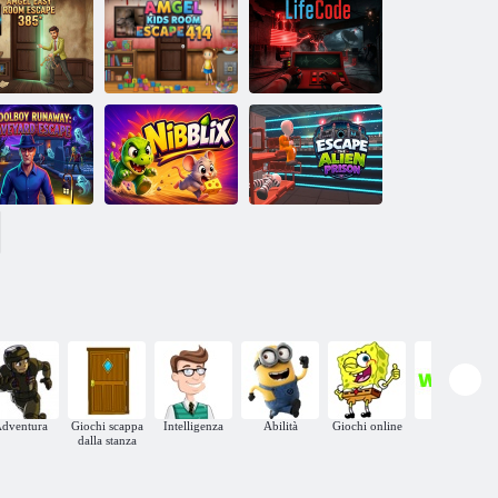
Fuga EPICA
Cinque notti da
dalla prigione di
Freddy: Fuga
Barrys
3D
Camera per
Amgel Easy
bambini Amgel
i
om Fuga 385
Escape 414
LifeCode
olaro in fuga:
Fuggi dalla
a dal cimitero
Nibblix
prigione aliena
dventura
Giochi scappa
Intelligenza
Abilità
Giochi online
WebGL
dalla stanza