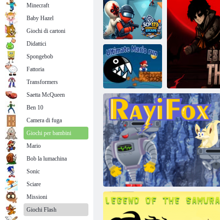
Minecraft
Baby Hazel
Giochi di cartoni
Didattici
Spongebob
SCP-173: Fuga
Fattoria
dalla Fondazione
Università abbandonata HTML5 Escape
Transformers
Saetta McQueen
Ben 10
L'ultima corsa di
Camera di fuga
Mario
Giochi per bambini
Mario
Bob la lumachina
Sonic
Escap
Sciare
Missioni
Giochi Flash