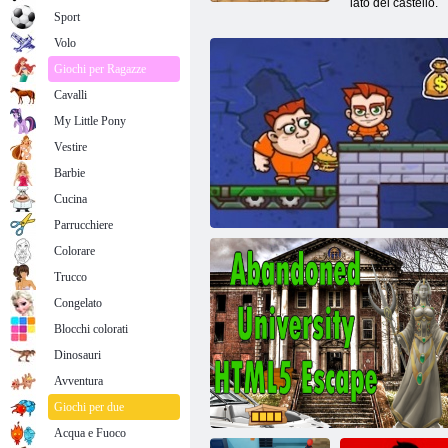
lato del castello.
Sport
Volo
Giochi per Ragazze
Cavalli
My Little Pony
Vestire
Barbie
Cucina
Parrucchiere
Colorare
Trucco
Congelato
Blocchi colorati
Dinosauri
Avventura
Money Movers 1
Giochi per due
Acqua e Fuoco