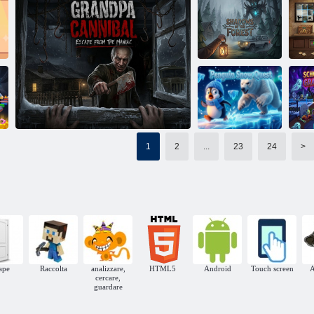
Cameretta per
Fuga dallo
bambini Amgel
scolaro 2:
Escape 415
Gioco horror di Tung Sahur
Villaggio
Ombre della
foresta
Fuga di 12 minut
Ro
1
2
...
23
24
>
Ricerca sulla
neve dei
Sc
)
pinguini
fug
Nonno Cannibale: Fuga dal Maniaco
ape
Raccolta
analizzare,
HTML5
Android
Touch screen
A
cercare,
guardare