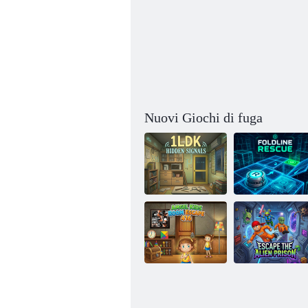
Nuovi Giochi di fuga
1LDK Segnali
Salvataggio della
nascosti
linea di piegatura
Cameretta per
bambini Amgel
Fuggi dalla