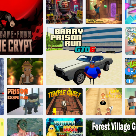
Andare alla
deriva
Fuga dalla casa
Fuga dalla Zona
Corri Maga Run
del fratello
E
e dalla cripta
Ultimate Runner
Piano di fuga
Tomb Temple
I