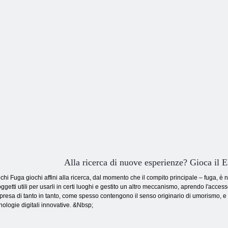
nascondino
Escape 415
Villaggio
Alla ricerca di nuove esperienze? Gioca il 
chi Fuga giochi affini alla ricerca, dal momento che il compito principale – fuga, è n
oggetti utili per usarli in certi luoghi e gestito un altro meccanismo, aprendo l'access
presa di tanto in tanto, come spesso contengono il senso originario di umorismo, e 
nologie digitali innovative. &Nbsp;