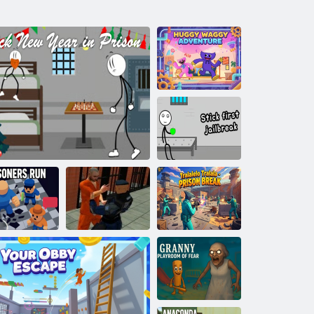
Avventura
Huggy Waggy
Attacca il primo
jailbreak
I prigionieri
Prison Escape
Tralalelo Tralala
corrono
Stick Capodanno in prigione
2020
- Evasione