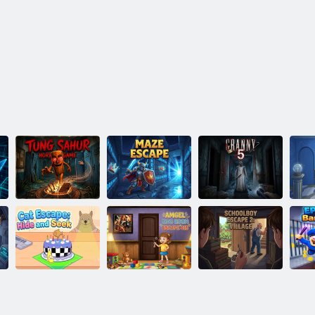
Gioco horror di
Tung Sahur
MazeEscape
Nonna 5
Cameretta per
Fuga dallo
F
Fuga del gatto:
bambini Amgel
scolaro 2:
dal