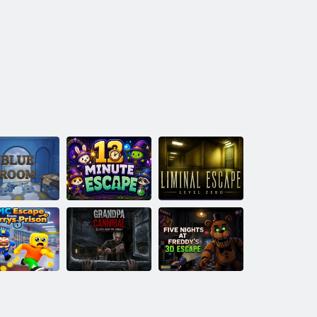
Fuga di 12
Fuga liminale:
Camera Blu
minuti
livello zero
uga EPICA
Nonno
Cinque notti da
la prigione di
Cannibale: Fuga
Freddy: Fuga