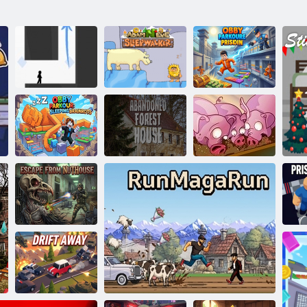
Obby Parkour
Adamo ed Eva:
Fuga dalla
Vex 3
sonnambulo
prigione
Obby Parkour:
Brainrots
Forest House
Run, Maiale,
addormentati
abbandonata
Run
Fuga dal
manicomio