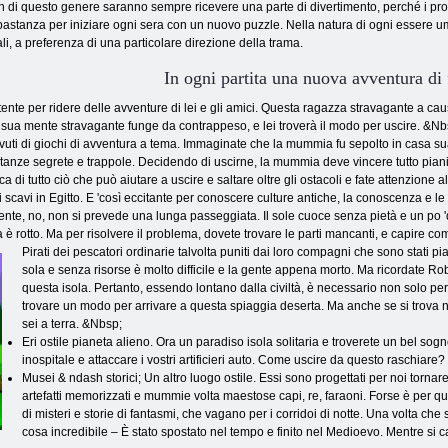
an di questo genere saranno sempre ricevere una parte di divertimento, perché i pro
astanza per iniziare ogni sera con un nuovo puzzle. Nella natura di ogni essere u
li, a preferenza di una particolare direzione della trama.
In ogni partita una nuova avventura di
e per ridere delle avventure di lei e gli amici. Questa ragazza stravagante a causa
 la sua mente stravagante funge da contrappeso, e lei troverà il modo per uscire. &Nb
bevuti di giochi di avventura a tema. Immaginate che la mummia fu sepolto in casa su
stanze segrete e trappole. Decidendo di uscirne, la mummia deve vincere tutto pianifi
erca di tutto ciò che può aiutare a uscire e saltare oltre gli ostacoli e fate attenzione a
scavi in ​​Egitto. E 'così eccitante per conoscere culture antiche, la conoscenza e le t
te, no, non si prevede una lunga passeggiata. Il sole cuoce senza pietà e un po 'di p
è rotto. Ma per risolvere il problema, dovete trovare le parti mancanti, e capire co
Pirati dei pescatori ordinarie talvolta puniti dai loro compagni che sono stati p
sola e senza risorse è molto difficile e la gente appena morto. Ma ricordate R
questa isola. Pertanto, essendo lontano dalla civiltà, è necessario non solo p
trovare un modo per arrivare a questa spiaggia deserta. Ma anche se si trova n
sei a terra. &Nbsp;
Eri ostile pianeta alieno. Ora un paradiso isola solitaria e troverete un bel sogno. 
inospitale e attaccare i vostri artificieri auto. Come uscire da questo raschiare?
Musei & ndash storici; Un altro luogo ostile. Essi sono progettati per noi torna
artefatti memorizzati e mummie volta maestose capi, re, faraoni. Forse è per 
di misteri e storie di fantasmi, che vagano per i corridoi di notte. Una volta che
cosa incredibile – È stato spostato nel tempo e finito nel Medioevo. Mentre si c