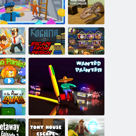
La stanza dei
giochi della
nonna della
paura
Simulatore di
fuga di
Anaconda
Parola
scape From
Kogama: fuga
misteriosa della
School 3D
La tua fuga da Obby
dalla prigione
stanza di fuga
Panico zoo
l pavimento è