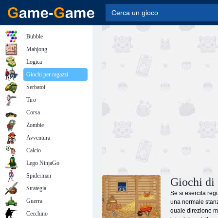
Bubble
Mahjong
Logica
Giochi per ragazzi
Serbatoi
Tiro
Corsa
Zombie
Avventura
Calcio
Lego NinjaGo
Spiderman
Giochi di
Strategia
Se si esercita reg
Guerra
una normale stanza
quale direzione mu
Cecchino