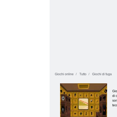
Escape 416
prigione aliena
Giochi online
Tutto
Giochi di fuga
Gio
di 
sor
tec