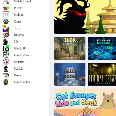
Match 3 giochi
Puzzle
Sudoku
Zuma
Rayifox
Tetris
Biliardo
3D
Giochi IO
Giochi di carte
Solitario
Scacchi
Pesca
1LDK Segnali
Salvataggio della
nascosti
Legends Of The Samurai
linea di piegatura
Giochi online
Fuga liminale:
Camera Blu
livello zero