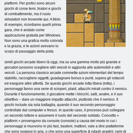
platform. Per portici sono alcuni
giochi di corse temi, tiratori e giochi
di combattimento, ma il ruolo
simulatori non troverete qui. A titolo
di esempio, ricordiamo quelli prima
gara, che è andato come
applicazione gratuita per Windows.
Non sono una grafica molto colorata
e la grazia, e le azioni avevano lo
scopo di passaggio della pista.
simili giochi arcade libero là oggi, ma su una gamma molto più grande e
giocatori possono scegliere altri veicoli in aggiunta alle automobili e altri
veicoli. La persona classico arcade commette azioni elementari del tempo
stabilito, raccogliere oggetti, guadagnare bonus e punti, supera gli ostacoli
ed eseguire altre attività. Se questo giochi arcade lotta libera (lotta), i
personaggi fanno una serie di scioperi, plaid, attacchi mirati contro il nemico.
Durante il funzionamento, il giocatore mette i blocchi, salti, anatre, e il suo
obiettivo – dare un maggiore impatto attacchi, piuttosto che il nemico. Il
giochi include sia sola battaglia, quando il suo secondo personaggio
controllato dal computer e fresco. In questo caso, il processo può collegare
un secondo lettore e assumere il ruolo del secondo soldato. Concetto «
platform » provengono da console (console) a causa del modo in cui i
personaggi si muovono in più fasi, bastoni, mattoni, vale a dire piattaforme
che sono sospesi in aria, o che sono una superficie & ndash gradini; rami di