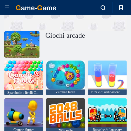
Giochi arcade
Zumba Ocean
Puzzle di ordinamento dell'acqua 2
Sparabolle a livelli Candy Bubble
Cannon Surfer
Battaglie di Janissary
2048 palle