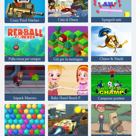
Città di Dinoz
Spingerli tutti
Crazy Pixel Warfare
Palla rossa per sempre
Chiave & Shield
Giù per la montagna
Jetpack Maestro
Baby Hazel Beach Party
Campione portiere