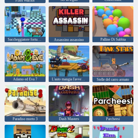
Pixel Warrior
Saccheggiatore fortunato
Palline Di Sabbia
Assassino assassino
Adamo ed Eva 7
L'auto mangia l'avventura del mare
Stelle del carro armato
Paradiso morto 3
Dash Masters
Parcheesi