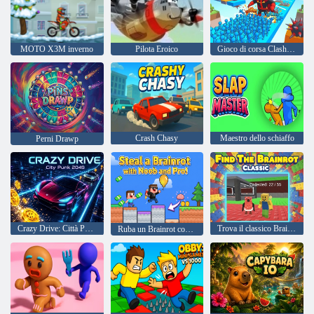
MOTO X3M inverno
Pilota Eroico
Gioco di corsa Clash Master
Crash Chasy
Maestro dello schiaffo
Perni Drawp
Crazy Drive: Città Punk 2049
Trova il classico Brainrot
Ruba un Brainrot con Noob e Pro!