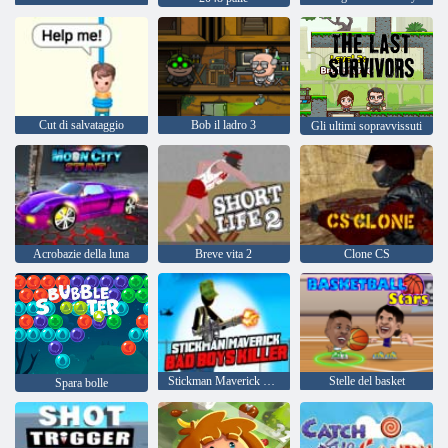
Cut di salvataggio
Bob il ladro 3
Gli ultimi sopravvissuti
Acrobazie della luna
Breve vita 2
Clone CS
Stickman Maverick Bad Boys Killer
Stelle del basket
Spara bolle