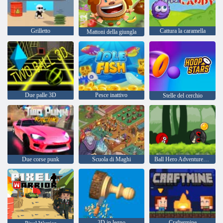
Grilletto
Cattura la caramella
Mattoni della giungla
Due palle 3D
Pesce inattivo
Stelle del cerchio
Due corse punk
Scuola di Maghi
Ball Hero Adventure: Red Bounce Ball
3D in legno
Craftermine