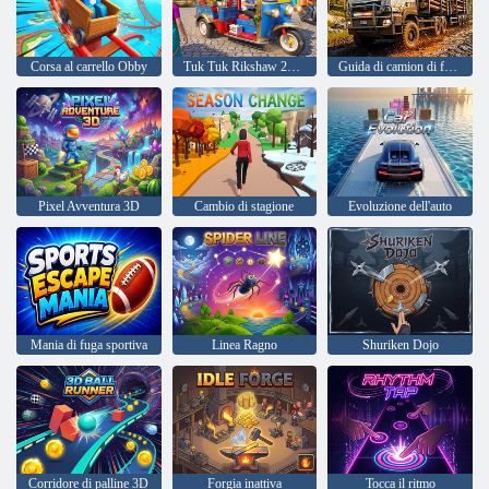
Corsa al carrello Obby
Tuk Tuk Rikshaw 2022
Guida di camion di fango
Pixel Avventura 3D
Cambio di stagione
Evoluzione dell'auto
Mania di fuga sportiva
Linea Ragno
Shuriken Dojo
Corridore di palline 3D
Forgia inattiva
Tocca il ritmo