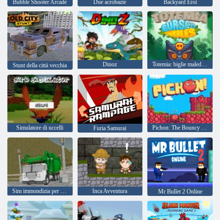
Bubble Shooter Arcade
Due acrobazie
Backyard Eroi
Dinoz
Totemia: biglie maledette
Stunt della città vecchia
Simulatore di uccelli
Pichon: The Bouncy Bird
Furia Samurai
Sim immondizia per camion pulito dell'isola
Inca Avventura
Mr Bullet 2 Online