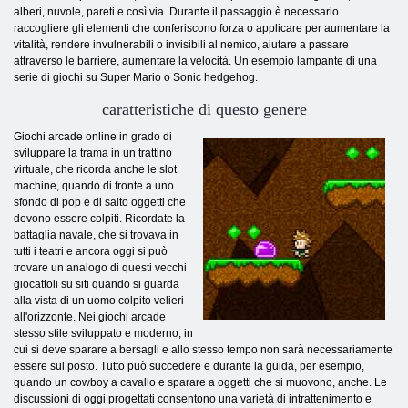
alberi, nuvole, pareti e così via. Durante il passaggio è necessario
raccogliere gli elementi che conferiscono forza o applicare per aumentare la
vitalità, rendere invulnerabili o invisibili al nemico, aiutare a passare
attraverso le barriere, aumentare la velocità. Un esempio lampante di una
serie di giochi su Super Mario o Sonic hedgehog.
caratteristiche di questo genere
Giochi arcade online in grado di
sviluppare la trama in un trattino
virtuale, che ricorda anche le slot
machine, quando di fronte a uno
sfondo di pop e di salto oggetti che
devono essere colpiti. Ricordate la
battaglia navale, che si trovava in
tutti i teatri e ancora oggi si può
trovare un analogo di questi vecchi
giocattoli su siti quando si guarda
alla vista di un uomo colpito velieri
all'orizzonte. Nei giochi arcade
stesso stile sviluppato e moderno, in
cui si deve sparare a bersagli e allo stesso tempo non sarà necessariamente
essere sul posto. Tutto può succedere e durante la guida, per esempio,
quando un cowboy a cavallo e sparare a oggetti che si muovono, anche. Le
discussioni di oggi progettati consentono una varietà di intrattenimento e