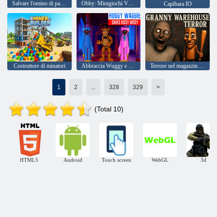
Salvare l'omino di pan di zenzero
Obby: Minigiochi VS 1000
Capibara IO
Costruttore di minatori
Abbraccia Wuggy e Bacia Missy
Terrore nel magazzino della nonna
1
2
...
328
329
>
(Total 10)
HTML5
Android
Touch screen
WebGL
3d