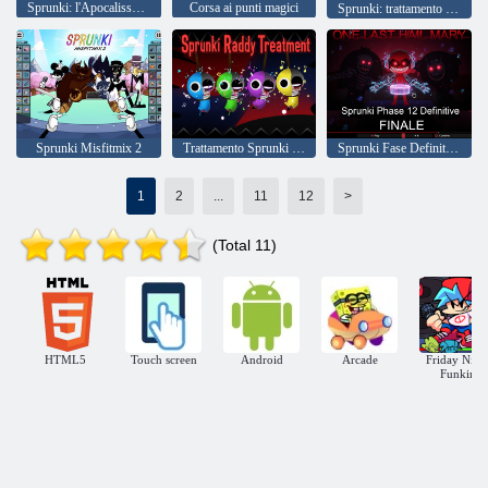
Sprunki: l'Apocalisse di Sprunkfection adesso!
Corsa ai punti magici
Sprunki: trattamento occhi rosa
Sprunki Misfitmix 2
Trattamento Sprunki Raddy
Sprunki Fase Definitiva 12
1
2
...
11
12
>
(Total 11)
HTML5
Touch screen
Android
Arcade
Friday Nigh
Funkin