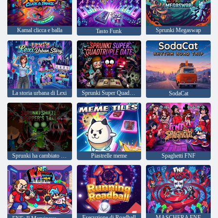
Kamal clicca e balla
Sprunki Megaswap
Tasto Funk
La storia urbana di Lexi
Sprunki Super Quadruplo Data
SodaCat
Sprunki ha cambiato il punto di vista di Pepper
Piastrelle meme
Spaghetti FNF
Esecuzione di Roadball
MASCHERA FNF