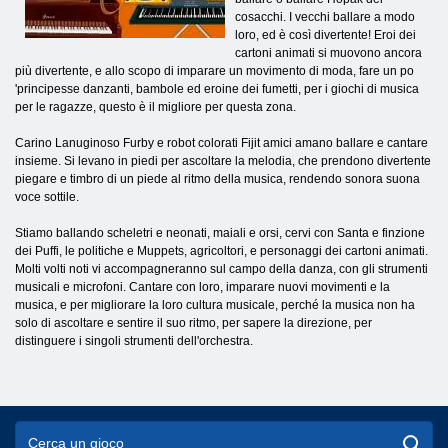
cosacchi. I vecchi ballare a modo
loro, ed è così divertente! Eroi dei
cartoni animati si muovono ancora
più divertente, e allo scopo di imparare un movimento di moda, fare un po
'principesse danzanti, bambole ed eroine dei fumetti, per i giochi di musica
per le ragazze, questo è il migliore per questa zona.
Carino Lanuginoso Furby e robot colorati Fijit amici amano ballare e cantare
insieme. Si levano in piedi per ascoltare la melodia, che prendono divertente
piegare e timbro di un piede al ritmo della musica, rendendo sonora suona
voce sottile.
Stiamo ballando scheletri e neonati, maiali e orsi, cervi con Santa e finzione
dei Puffi, le politiche e Muppets, agricoltori, e personaggi dei cartoni animati.
Molti volti noti vi accompagneranno sul campo della danza, con gli strumenti
musicali e microfoni. Cantare con loro, imparare nuovi movimenti e la
musica, e per migliorare la loro cultura musicale, perché la musica non ha
solo di ascoltare e sentire il suo ritmo, per sapere la direzione, per
distinguere i singoli strumenti dell'orchestra.