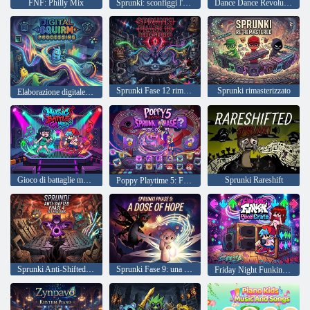
FNF: Philly Mix
Sprunki: sconfiggi l'attacco
Dance Dance Revolution Disney Mix
Sprunki Fase 12 rimasterizzata
Sprunki rimasterizzato
Elaborazione digitale del contorcimento
Gioco di battaglie musicali
Sprunki Rareshift
Poppy Playtime 5: Fase Sprunki
Sprunki Anti-Shifted Fase 4 ma MisfitMIX
Sprunki Fase 9: una dose di speranza
Friday Night Funkin PixelCrate