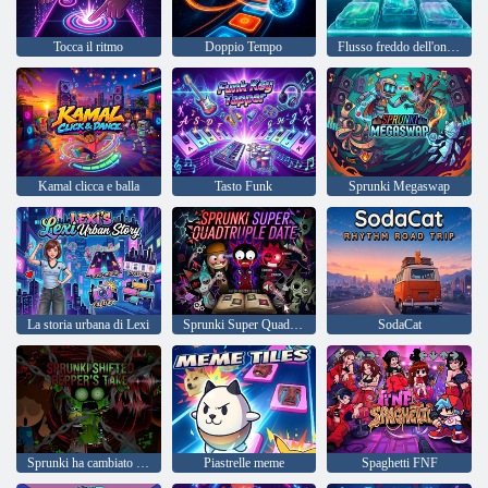
Tocca il ritmo
Doppio Tempo
Flusso freddo dell'onda Aurora
Kamal clicca e balla
Tasto Funk
Sprunki Megaswap
La storia urbana di Lexi
Sprunki Super Quadruplo Data
SodaCat
Sprunki ha cambiato il punto di vista di Pepper
Piastrelle meme
Spaghetti FNF