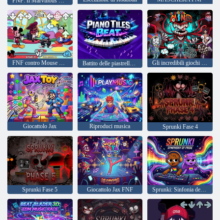
FNF: Il Marvinous Monday di Marvin
FNF contro Mouse Ultimate
Gli incredibili giochi mentali del circo digitale
Battito delle piastrelle del pianoforte
Giocattolo Jax
Riproduci musica
Sprunki Fase 4
Sprunki Fase 5
Giocattolo Jax FNF
Sprunki: Sinfonia dell'orgoglio