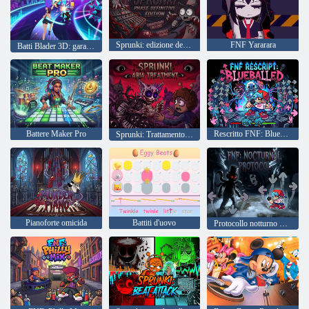
Sprunki: edizione definitiva della fase
FNF Yararara
Batti Blader 3D: gara di musica EDM
Battere Maker Pro
Rescritto FNF: Blueballed
Sprunki: Trattamento dell'Aria
Pianoforte omicida
Battiti d'uovo
Protocollo notturno FNF mod