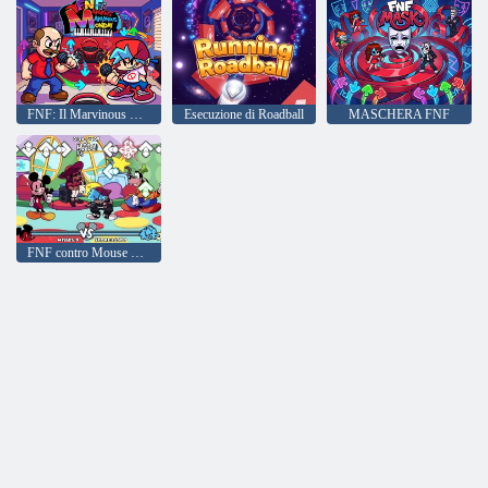
FNF: Il Marvinous Monday di Marvin
Esecuzione di Roadball
MASCHERA FNF
FNF contro Mouse Ultimate