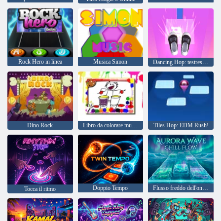
Rock Hero in linea
Musica Simon
Dancing Hop: testres da palla Edm Rush
Dino Rock
Libro da colorare musicale
Tiles Hop: EDM Rush!
Doppio Tempo
Flusso freddo dell'onda Aurora
Tocca il ritmo