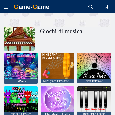
Giochi di musica
Mini gioco rilassante ASMR
Nota musicale
BitPanda
Sprunki Classico
Real Piano Online
Tiles Magic 3 Online