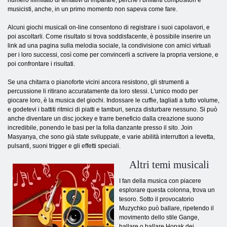
numero illimitato di tentativi di imparare, perché i brillanti compositori e
musicisti, anche, in un primo momento non sapeva come fare.
Alcuni giochi musicali on-line consentono di registrare i suoi capolavori, e
poi ascoltarli. Come risultato si trova soddisfacente, è possibile inserire un
link ad una pagina sulla melodia sociale, la condivisione con amici virtuali
per i loro successi, così come per convincerli a scrivere la propria versione, e
poi confrontare i risultati.
Se una chitarra o pianoforte vicini ancora resistono, gli strumenti a
percussione li ritirano accuratamente da loro stessi. L'unico modo per
giocare loro, è la musica del giochi. Indossare le cuffie, tagliati a tutto volume,
e godetevi i battiti ritmici di piatti e tamburi, senza disturbare nessuno. Si può
anche diventare un disc jockey e trarre beneficio dalla creazione suono
incredibile, ponendo le basi per la folla danzante presso il sito. Join
Masyanya, che sono già state sviluppate, e varie abilità interruttori a levetta,
pulsanti, suoni trigger e gli effetti speciali.
Altri temi musicali
I fan della musica con piacere
esplorare questa colonna, trova un
tesoro. Sotto il provocatorio
Muzychko può ballare, ripetendo il
movimento dello stile Gange,
ballare o ballare Hopak dei