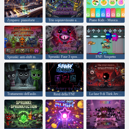
Zynpavo: pianoforte ritmico
Trio sopravvissuto agli Sprunki
Piano Kids - Musica e canzoni
Sprunki: Fase 3 spostata di sette volte
FNF: Sospetto
Sprunki: anti-shift ma brutto finale
Trattamento dell'asilo Sprunki
La fase 9 di Türk Jevin rimasterizzata
Resti della FNF