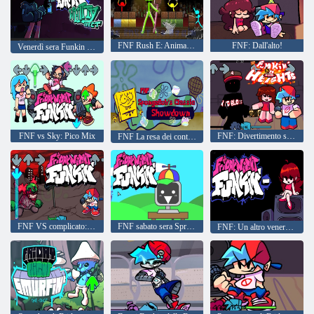
FNF Rush E: Animazione vs. Minecraft
FNF: Dall'alto!
Venerdì sera Funkin Whitty Erect
FNF vs Sky: Pico Mix
FNF: Divertimento sulle alture
FNF La resa dei conti classica di SpongeBob
FNF VS complicato: Tenebris
FNF sabato sera Sprunkin'
FNF: Un altro venerdì sera