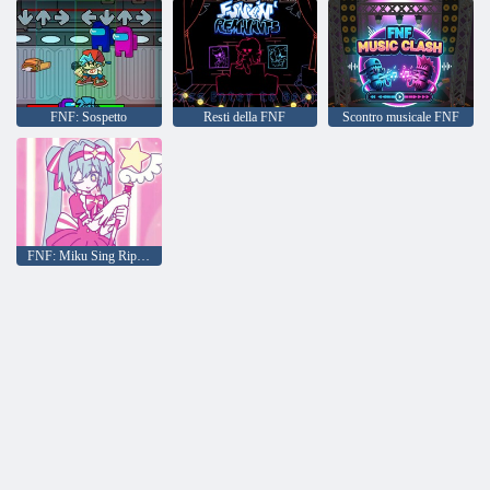
FNF: Sospetto
Resti della FNF
Scontro musicale FNF
FNF: Miku Sing Riprova ora