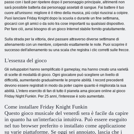
passo con i tasti per ripetere dopo il personaggio principale, altrimenti non
sarà possibile batterla dai personaggi assetati di sangue. Fai battere il tuo
cuore all'unisono: migliore è il ritmo della musica, più colpi riuscirai a colpire.
Puoi lanciare Friday Knight dopo la scuola o durante un fine settimana,
giocarci con gli amici o da solo tra cose importanti su qualsiasi dispositivo.
Per fare ciò, avrai bisogno di un gioco Internet stabile fornito gratuitamente.
Sulla strada per la vittoria, devi passare attraverso diverse settimane di
allenamento con un mentore, colpendo esattamente le note. Puoi scoprire il
successo dell'allenamento su una scala che registra i clic corretti sulle frecce.
L'essenza del gioco
Gli sviluppatori hanno semplificato il gameplay, ma hanno creato una varietà
di scelte di modalità di gioco. Ogni giocatore può scegliere un livello di
difficoltà, aumentando gradualmente le proprie abilità. I record precedenti
devono essere registrati in modo da poter capire quanto è migliorata la sua
abilità. L'intero esercito di fan di tutto il pianeta ama giocare online al gioco
Friday Night Funkin. Per 25 anni, l'interesse è solo aumentato.
Come installare Friday Knight Funkin
Questo gioco musicale del venerdì sera è facile da capire
in quanto ha un'interfaccia intuitiva. Può essere eseguito
nel tuo browser preferito o installato come applicazione
su varie piattaforme. Se oggi sei annoiato, lascia che i