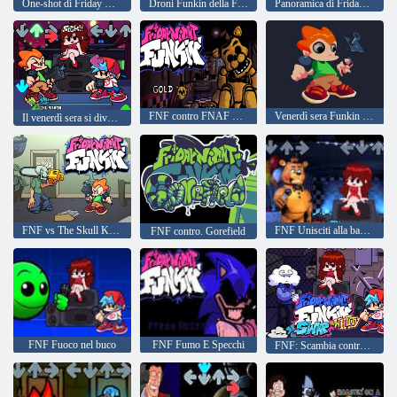
One-shot di Friday Night Puffo
Droni Funkin della FNF
Panoramica di Friday Night Funkin
FNF contro FNAF Oro
Venerdì sera Funkin Big Eye
Il venerdì sera si diverte a Godot
FNF vs The Skull Kid: Newgrounds Rhythm Rebels
FNF Unisciti alla band, ma tutti la cantano
FNF contro. Gorefield
FNF Fuoco nel buco
FNF Fumo E Specchi
FNF: Scambia contro Whitty