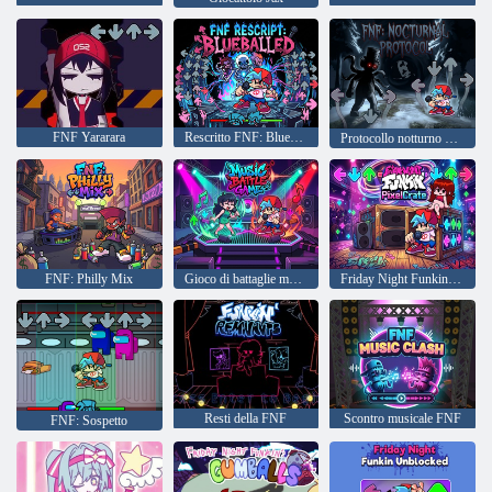
FNF Yararara
Rescritto FNF: Blueballed
Protocollo notturno FNF mod
FNF: Philly Mix
Gioco di battaglie musicali
Friday Night Funkin PixelCrate
Resti della FNF
Scontro musicale FNF
FNF: Sospetto