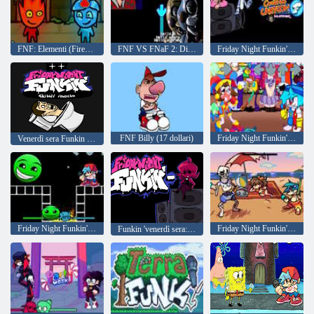
FNF: Elementi (Fireboy e Watergirl)
FNF VS FNaF 2: Disossato
Friday Night Funkin' Roastin' in un venerdì da cartone animato
FNF Billy (17 dollari)
Friday Night Funkin': Funkin in una notte digitale
Venerdì sera Funkin Skibidi Invasion
Friday Night Funkin' Lobotomia Dash Funkin
Friday Night Funkin' contro Steven Skully
Funkin 'venerdì sera: meno mod