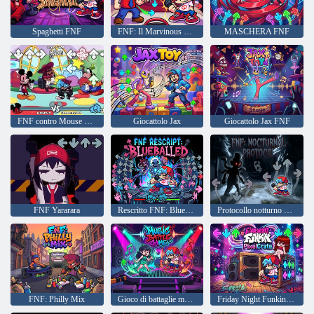
Spaghetti FNF
FNF: Il Marvinous Monday di Marvin
MASCHERA FNF
FNF contro Mouse Ultimate
Giocattolo Jax
Giocattolo Jax FNF
FNF Yararara
Rescritto FNF: Blueballed
Protocollo notturno FNF mod
FNF: Philly Mix
Gioco di battaglie musicali
Friday Night Funkin PixelCrate