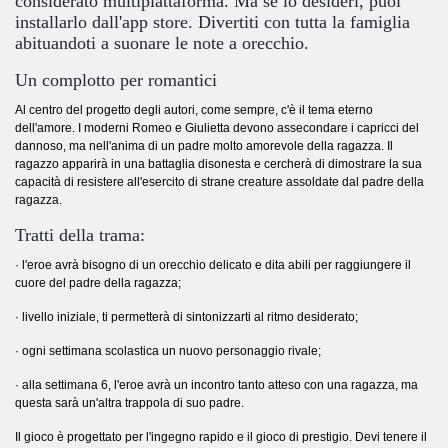
considerato multipiattaforma. Ma se lo desideri, puoi
installarlo dall'app store. Divertiti con tutta la famiglia
abituandoti a suonare le note a orecchio.
Un complotto per romantici
Al centro del progetto degli autori, come sempre, c'è il tema eterno
dell'amore. I moderni Romeo e Giulietta devono assecondare i capricci del
dannoso, ma nell'anima di un padre molto amorevole della ragazza. Il
ragazzo apparirà in una battaglia disonesta e cercherà di dimostrare la sua
capacità di resistere all'esercito di strane creature assoldate dal padre della
ragazza.
Tratti della trama:
· l'eroe avrà bisogno di un orecchio delicato e dita abili per raggiungere il
cuore del padre della ragazza;
· livello iniziale, ti permetterà di sintonizzarti al ritmo desiderato;
· ogni settimana scolastica un nuovo personaggio rivale;
· alla settimana 6, l'eroe avrà un incontro tanto atteso con una ragazza, ma
questa sarà un'altra trappola di suo padre.
Il gioco è progettato per l'ingegno rapido e il gioco di prestigio. Devi tenere il