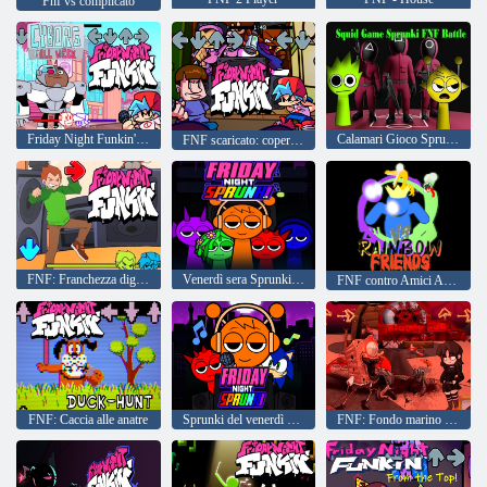
Fnf vs complicato
Friday Night Funkin' vs Cyborg: settimana intera
Calamari Gioco Sprunki FNF Battaglia
FNF scaricato: copertura BF
FNF: Franchezza digitale
Venerdì sera Sprunki v3
FNF contro Amici Arcobaleno
FNF: Caccia alle anatre
Sprunki del venerdì sera
FNF: Fondo marino insanguinato