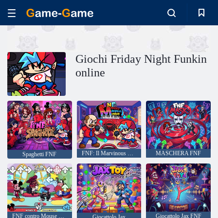
Giochi Friday Night Funkin
online
FNF: Il Marvinous Monday di Marvin
MASCHERA FNF
Spaghetti FNF
FNF contro Mouse Ultimate
Giocattolo Jax FNF
Giocattolo Jax