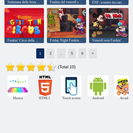
Settimana della festa funkin' del venerdì sera
Funkin del venerdì sera: Terrafunk
FNF: scontro tra cartoni animati
Funkin’ Circo della Digitalizzazione
Friday Night Funkin contro Kevin il Goblin
Venerdì sera Funkin' contro Mick
1
2
...
5
6
>
(Total 10)
Musica
HTML5
Touch screen
Android
Arcade