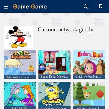
Cartoon network giochi
Sogno Room Makeover
Giochi per bambini Masha e Orso
Adamo ed Eva: sonnambulo
Elsa mandala
Lotta con il gelato Oddbods
Spongebob va al lavoro