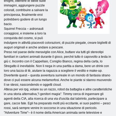
enigmi, ottenere le stelle sulle
immagini, aggiungere puzzle
colorati, contribuire a salvare la
principessa, finalmente eroi
potrebbero godere di un lungo
bacio.
Squirrel Freccia – astronauti
coraggiosi, e insieme a loro la
conquista del cosmo, si può
indulgere in attività piacevoli colorazioni, di puzzle piegate, creare biglietti di
auguri originali e anche andare a pescare.
Preso nel paese delle meraviglie con Alice, buttare via tutti gli stereotipi
familiari in cartoni animati durante il gioco, perché tutto è capovolto a testa in
giù c. Incontro con il Cappellaio, Coniglio Bianco, regina della carta, lo
Stregatto è inevitabile. Non li nega in una partita a dama, bere un drink con
loro una tazza di tè, aiutare la ragazza a scegliere il vestito e make-up.
Divertente quest – questa avventura surreale in un mondo di fantasia strano
dove ci può essere alcuna metamorfosi. Anche le piante si stanno muovendo
lì se stessi, nascondendo e oggetti cloud.
Attesa per voi rpg, volare su un razzo, robot da battaglia e altre caratteristiche
in una storia alternativa,"i genitori magia". Timmy cerca di ingannare gli
agenti della CIA, alla ricerca di una via d'uscita dal labirinto, partecipare a
gare, cacce fate. Egli ha preparato molti più eccitante, ei suoi padrini – pesci
rossi, sarà sempre venire in soccorso in una situazione di pericolo.
"Adventure Time"– è il nome della American animata serie televisive e