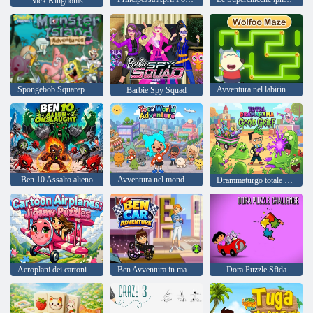
Nick Kingdoms
Spongebob Squarepants avventure sull'isola dei mostri
Avventura nel labirinto di Wolfoo
Barbie Spy Squad
Ben 10 Assalto alieno
Avventura nel mondo di Toca
Drammaturgo totale Goo'd Grief
Aeroplani dei cartoni animati: puzzle
Ben Avventura in macchina
Dora Puzzle Sfida