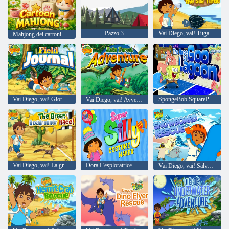
Pazzo 3
Vai Diego, vai! Tuga la tartaruga marina
Mahjong dei cartoni animati
Vai Diego, vai! Giornale di campo
SpongeBob SquarePants La corsa verso Goo Lagoon
Vai Diego, vai! Avventura nella foresta pluviale
Vai Diego, vai! La grande corsa del roadrunner
Dora L'esploratrice Creatrice di costumi super sciocca
Vai Diego, vai! Salvataggio sullo snowboard