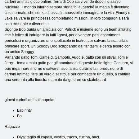
cartoni animati gioco online. Terra di Ooo sta vivendo dopo il disastro
nucleare. Il mondo intorno sembra storia folle, perché la magia è diventato
così normale, che senza di essa è impossibile immaginare la vita. Finney e
Jake salvare la principessa completando missioni. In loro compagnia sarà
solo eccitante e divertente.
Sponge Bob guida un amicizia con Patrick e insieme sono un team affiatato
che è felice di indulgere in tutti i gravi, per diventare parti esperimenti
pericolosi e organizzare uno spettacolo in teatro, per salvare la sua città e
praticare sport. Un Scooby Doo scappando dai fantasmi e cerca tesoro con
un amico Shaggy.
Parlando gatto Tom, Garfield, Gambolò, Auggie, gatto con gli stivali Tom e
Jerry – tema amato gatto per gli ammiratori di queste belle fighe. Con loro, si
può ingannare intorno e salvare i suoi amici durante la riproduzione di
cartoni animati, fare un vero disastro, e per combattere un duello, a cantare
una serenata alla finestra e amato da guidare su skateboard.
giochi cartoni animati popolari
Labirinty
Boi
Ragazze
Dlya: taglio di capelli, vestito, trucco, cucina, baci.