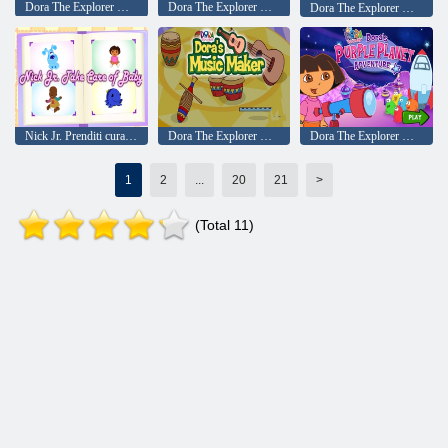
Dora The Explorer Dora's Pirate Boat Treasure Hunt
Dora The Explorer Dora salva la principessa della neve
Dora The Explorer Dora's Puppy Adventure
Nick Jr. Prenditi cura del bambino
Dora The Explorer Dora's Music Maker
Dora The Explorer Dora's Purple Planet Adventure
1
2
...
20
21
>
(Total 11)