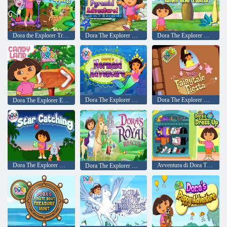
Dora the Explorer Trova quei cuccioli
Dora The Explorer Dora's Number Pyramid Adventure
Dora The Explorer Dora's Playtime con i gemelli
Dora The Explorer Dora's Mermaid Adventure
Dora The Explorer Dora's Fairytale Fiesta
Dora The Explorer Edition Dora's Candy Land
Dora The Explorer Dora's Star Catching
Avventura di Dora The Explorer Dora.
Dora The Explorer Dora's Royal Rescue