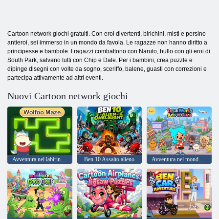
Cartoon network giochi gratuiti. Con eroi divertenti, birichini, misti e persino
antieroi, sei immerso in un mondo da favola. Le ragazze non hanno diritto a
principesse e bambole. I ragazzi combattono con Naruto, bullo con gli eroi di
South Park, salvano tutti con Chip e Dale. Per i bambini, crea puzzle e
dipinge disegni con volte da sogno, sceriffo, balene, guasti con correzioni e
partecipa attivamente ad altri eventi.
Nuovi Cartoon network giochi
Avventura nel labirinto di Wolfoo
Ben 10 Assalto alieno
Avventura nel mondo di Toca