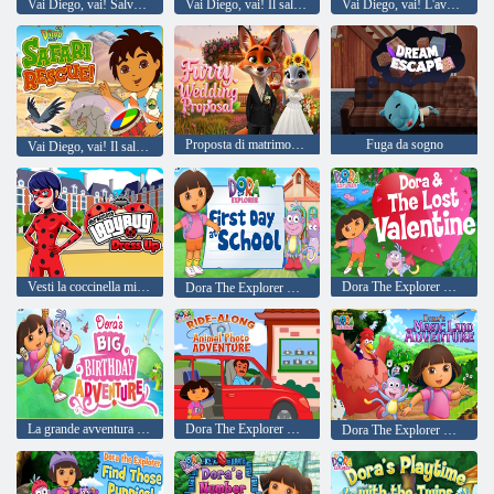
Vai Diego, vai! Salvataggio del granchio eremita
Vai Diego, vai! Il salvataggio del dinosauro volantino di Diego
Vai Diego, vai! L'avventura subacquea di Diego
Proposta di matrimonio peloso
Fuga da sogno
Vai Diego, vai! Il salvataggio nel safari di Diego
Vesti la coccinella miracolosa
Dora The Explorer Dora e The Lost Valentine
Dora The Explorer Dora Primo giorno a scuola
La grande avventura di compleanno di Dora
Dora The Explorer Dora's Ride-Along Photo Adventure
Dora The Explorer Dora's Magic Land Adventure