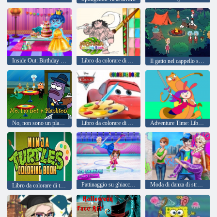
Inside Out: Birthday Party
Libro da colorare di Moana
Il gatto nel cappello sa molto su quella! tempo di camp
No, non sono un plancton
Libro da colorare di Disney Cars
Adventure Time: Libro di colorazione del
Pattinaggio su ghiaccio Concorrenza
Moda di danza di strada
Libro da colorare di tartarughe ninja