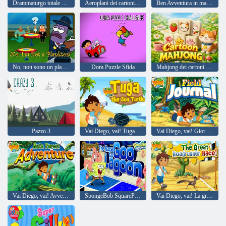
Drammaturgo totale Goo'd Grief
Aeroplani dei cartoni animati: puzzle
Ben Avventura in macchina
No, non sono un plancton
Dora Puzzle Sfida
Mahjong dei cartoni animati
Pazzo 3
Vai Diego, vai! Tuga la tartaruga marina
Vai Diego, vai! Giornale di campo
Vai Diego, vai! Avventura nella foresta pluviale
SpongeBob SquarePants La corsa verso Goo Lagoon
Vai Diego, vai! La grande corsa del roadrunner