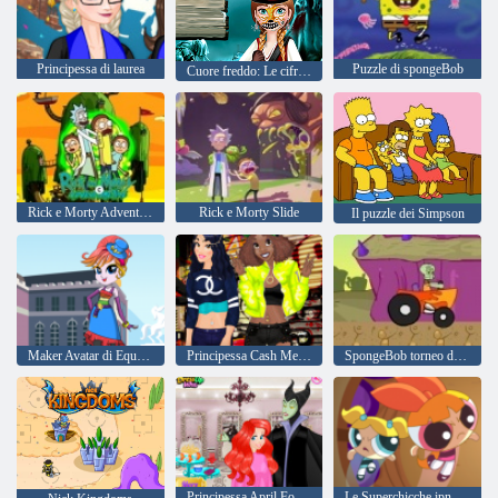
Principessa di laurea
Puzzle di spongeBob
Cuore freddo: Le cifre sulla faccia di Anna per Halloween
Rick e Morty Adventure
Rick e Morty Slide
Il puzzle dei Simpson
Maker Avatar di Equestria Girls
Principessa Cash Me Outside
SpongeBob torneo di corse
Principessa April Fools Hair Salon
Le Superchicche ipno beatitudine