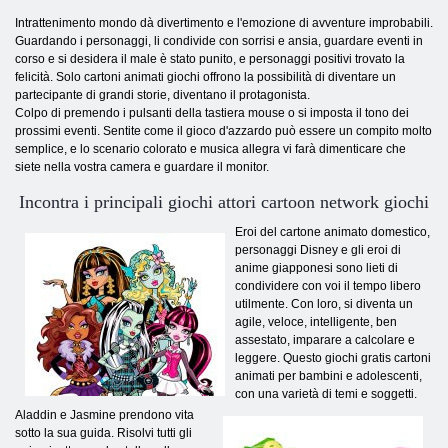
Intrattenimento mondo dà divertimento e l'emozione di avventure improbabili.
Guardando i personaggi, li condivide con sorrisi e ansia, guardare eventi in
corso e si desidera il male è stato punito, e personaggi positivi trovato la
felicità. Solo cartoni animati giochi offrono la possibilità di diventare un
partecipante di grandi storie, diventano il protagonista.
Colpo di premendo i pulsanti della tastiera mouse o si imposta il tono dei
prossimi eventi. Sentite come il gioco d'azzardo può essere un compito molto
semplice, e lo scenario colorato e musica allegra vi farà dimenticare che
siete nella vostra camera e guardare il monitor.
Incontra i principali giochi attori cartoon network giochi
Eroi del cartone animato domestico,
personaggi Disney e gli eroi di
anime giapponesi sono lieti di
condividere con voi il tempo libero
utilmente. Con loro, si diventa un
agile, veloce, intelligente, ben
assestato, imparare a calcolare e
leggere. Questo giochi gratis cartoni
animati per bambini e adolescenti,
con una varietà di temi e soggetti.
Aladdin e Jasmine prendono vita
sotto la sua guida. Risolvi tutti gli