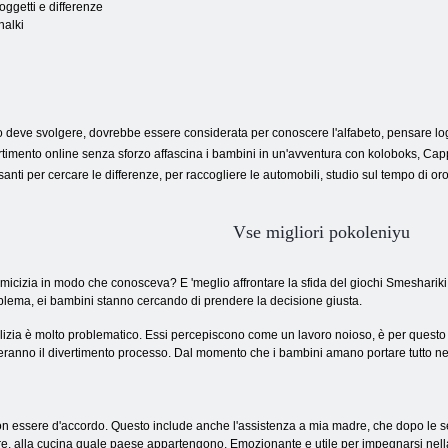
oggetti e differenze
alki
so deve svolgere, dovrebbe essere considerata per conoscere l'alfabeto, pensare log
ertimento online senza sforzo affascina i bambini in un'avventura con koloboks, Ca
santi per cercare le differenze, per raccogliere le automobili, studio sul tempo di or
Vse migliori pokoleniyu
icizia in modo che conosceva? E 'meglio affrontare la sfida del giochi Smeshariki, 
lema, ei bambini stanno cercando di prendere la decisione giusta.
izia è molto problematico. Essi percepiscono come un lavoro noioso, è per questo che 
nno il divertimento processo. Dal momento che i bambini amano portare tutto nella vit
non essere d'accordo. Questo include anche l'assistenza a mia madre, che dopo le ses
dare, alla cucina quale paese appartengono. Emozionante e utile per impegnarsi nella