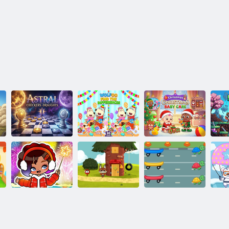
Cura del
Wolfoo Trova la
bambino di
Dama astrale
differenza
Natale
Re
Il mondo degli
Puzzle: Aha
amici degli
Abbinamento
A
World
animali di
dei colori della
ab
Capodanno
WoodieHoo
tartaruga