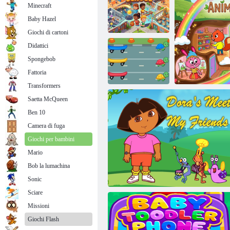
Minecraft
Baby Hazel
Giochi di cartoni
Didattici
Spongebob
La scuola della
mia città
Baby Hazel Farm Tour
Fattoria
Transformers
Saetta McQueen
Abbinamento
Ben 10
dei colori della
tartaruga
Camera di fuga
Giochi per bambini
Mario
Bob la lumachina
Città
Sonic
Sciare
Missioni
Giochi Flash