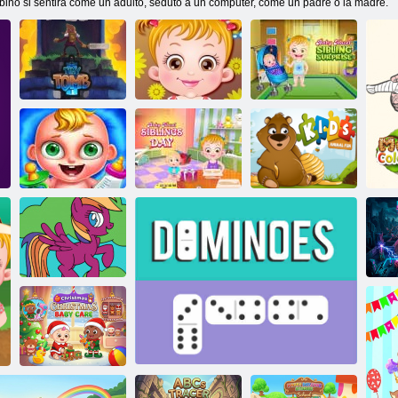
bino si sentirà come un adulto, seduto a un computer, come un padre o la madre.
Tiny Tomb:
Baby Hazel:
Dungeon
Baby Hazel Fun
sorpresa dei
Explorer
Time
fratelli
Baby Hazel: il
Cura quotidiana
giorno dei
Divertimento per
del bambino
fratelli
bambini
My Little Pony:
Ro
Libro da
colorare