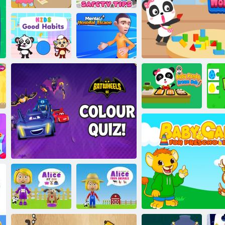
Suggerimenti
Buongiorno
per la sicurezza
Ippopotamo
dei bambini
Fuga
Buone abitudini
dall'ospedale
per i bambini
psichiatrico
Il lavoro da
sogno per Baby
Il mondo delle emozioni del
Panda
C