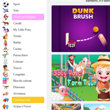
bambino, e il bam
Sport
Volo
Giochi per Ragazze
Cavalli
My Little Pony
Vestire
Barbie
Cucina
Parrucchiere
Colorare
Trucco
Congelato
Blocchi colorati
Dinosauri
Avventura
Pennello dunk
Giochi per due
Acqua e Fuoco