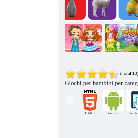
Sfilata di moda
di Blondie
Sguardo da fata
(Total 10
Chibbi
Cucciolo di animale
di Toddie
Giochi per bambini per categ
HTML5
Android
Touch 