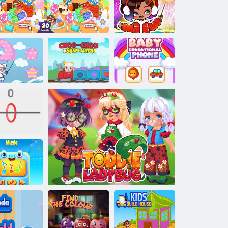
Regno dei pixel
Puzzle: Aha
World
Capodanno
vventura di
Corrispondenza
Telefono
binamento di
di forme Choo
educativo per
modelli
Wolfoo Trova la differenza
Choo
bambini
nello e linea
artphone per
bambini