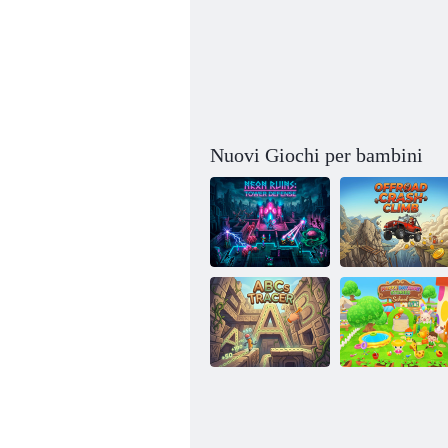
Nuovi Giochi per bambini
Rovine al neon:
Salita in caso di
Difesa della
incidente
torre
fuoristrada
Storie di felici
asili nido -
Tracciante ABC
Scuola