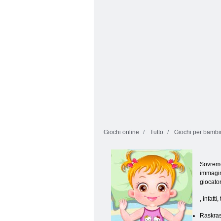
Giochi online
Tutto
Giochi per bambi
Sovremen
immagina
giocator
, infatt
Raskras