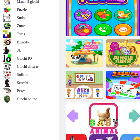
Match 3 giochi
Puzzle
Sudoku
Zuma
Dora ha incontrato i miei amici
Tetris
Biliardo
3D
Giochi IO
Giochi di carte
Solitario
Vacanze estive
Gli amici della
Scacchi
per il Baby
giungla di
Panda
Telefono per neonati
Barney
Pesca
Giochi online
Il mondo delle
occupazioni di
Disegno per
Alice
bambini