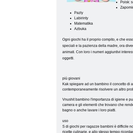
Poisk: s
Zapomin
Pazly
Labirinty
Matematika
Azbuka
Ogni giochi ha il proprio compito, e che es
speciali e la pazienza della madre, ora div
animati. Con loro i numeri aggiuntivi interes
oggetti.
più giovani
Kak spiegare ad un bambino il concetto di am
contemporaneamente risolvere un altro prob
Vnushit bambino l'importanza di igiene e pul
camera e gli elementi che trovano che rendera
bagno o anche lavare i loro piatti.
uso
S di giochi per ragazze bambini è difficile 
ricette culinarie, e allo stesso tempo ricor