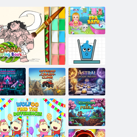
Bagno termale
Baby Hazel
Puzzle felici di
vetro
vine al neon:
Salita in caso di
Difesa della
incidente
torre
Libro da colorare di Moana
fuoristrada
Dama astrale