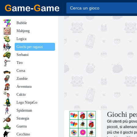
Bubble
Mahjong
Logica
Giochi per ragazzi
Serbatoi
Tiro
Corsa
Zombie
Avventura
Calcio
Lego NinjaGo
Spiderman
Giochi pe
Strategia
Gli utenti più gio
Guerra
piccoli, si allenan
più che il giochi 
Cecchino