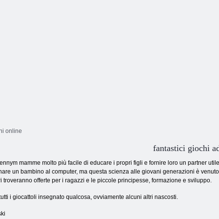
ni online
fantastici giochi 
nym mamme molto più facile di educare i propri figli e fornire loro un partner util
re un bambino al computer, ma questa scienza alle giovani generazioni è venuto faci
i troveranno offerte per i ragazzi e le piccole principesse, formazione e sviluppo.
i, tutti i giocattoli insegnato qualcosa, ovviamente alcuni altri nascosti.
ki