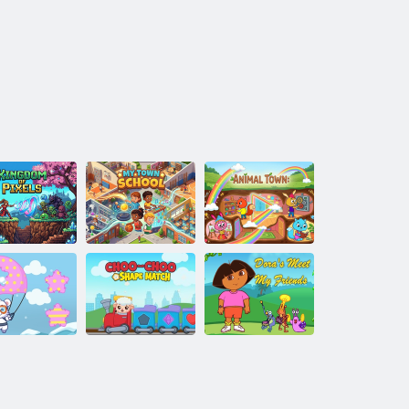
La scuola della
Città degli
gno dei pixel
mia città
animali
vventura di
Corrispondenza
Dora ha
binamento di
di forme Choo
incontrato i miei
modelli
Choo
amici