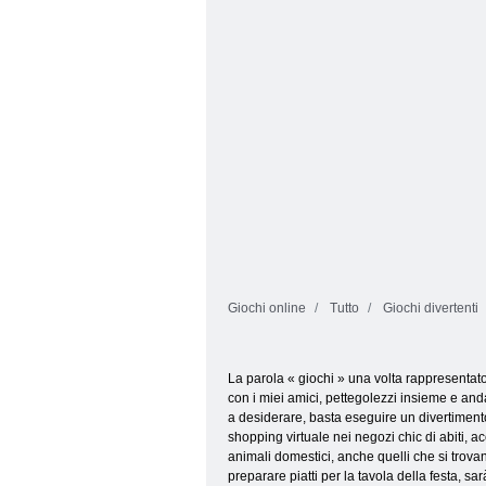
di Haaland
toilette
Giochi online
Tutto
Giochi divertenti
La parola « giochi » una volta rappresentat
con i miei amici, pettegolezzi insieme e andar
a desiderare, basta eseguire un divertimento
shopping virtuale nei negozi chic di abiti, a
animali domestici, anche quelli che si trova
preparare piatti per la tavola della festa, sa