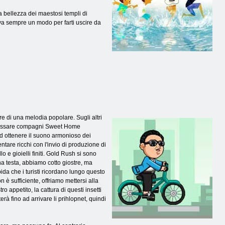
la bellezza dei maestosi templi di
rova sempre un modo per farti uscire da
re di una melodia popolare. Sugli altri
 passare compagni Sweet Home
d ottenere il suono armonioso dei
entare ricchi con l'invio di produzione di
lo e gioielli finiti. Gold Rush si sono
una testa, abbiamo cotto giostre, ma
pida che i turisti ricordano lungo questo
n è sufficiente, offriamo mettersi alla
o appetito, la cattura di questi insetti
erà fino ad arrivare li prihlopnet, quindi