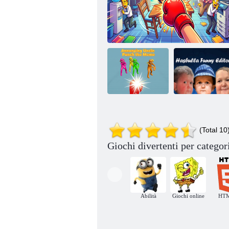
Il fastidioso zio
Editore
dà un pugno al
divertente di
(Total 10
meme
Pugno del boss fastidioso
Hasbulla
Giochi divertenti per categor
Abilità
Giochi online
HT