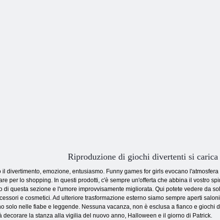
prendere!
che spara Emoji
popcorn
al
Riproduzione di giochi divertenti si carica
o il divertimento, emozione, entusiasmo. Funny games for girls evocano l'atmosfera
e per lo shopping. In questi prodotti, c'è sempre un'offerta che abbina il vostro spir
 di questa sezione e l'umore improvvisamente migliorata. Qui potete vedere da soli 
ccessori e cosmetici. Ad ulteriore trasformazione esterno siamo sempre aperti saloni
no solo nelle fiabe e leggende. Nessuna vacanza, non è esclusa a fianco e giochi di
rà decorare la stanza alla vigilia del nuovo anno, Halloween e il giorno di Patrick.