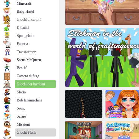
Minecraft
Baby Hazel
Emoji Arcie
Giochi di cartoni
Didattici
Spongebob
Fattoria
Transformers
Saetta McQueen
Ben 10
Camera di fuga
Maestro della scatola cieca
Giochi per bambini
Mario
Bob la lumachina
Sonic
Sciare
Missioni
Giochi Flash
Il mio ragazzo fa