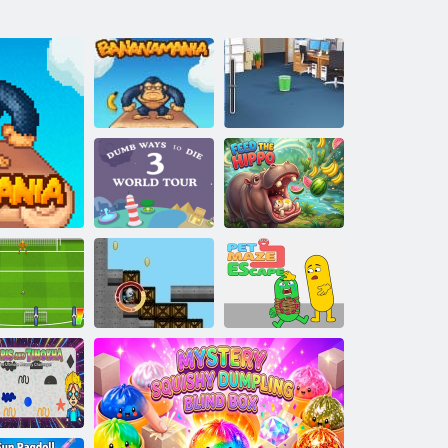
Lancia un
multiplayer di
Bananamania
carta
Modi stupidi per
morire 3 World
Dai da mangiare
Tour
all'ippopotamo
Fuga dal
labirinto degli
tto di rigore:
animali
ro Cup 2016
Inferno
domestici