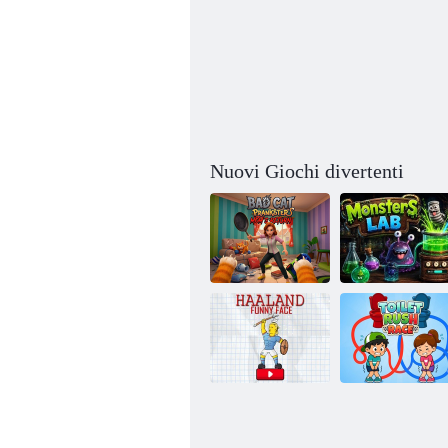
Nuovi Giochi divertenti
Bad Cat
Prankster - Il
ritorno della
Laboratorio dei
mamma
Mostri: Cucina
La faccia buffa
Corsa alla