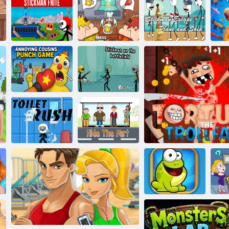
Baldi nella
re che spara Emoji
foresta
Bo
Stickman
Escape- Aereo e
Di
Stickman finito
Vichingo pub
Montare il grasso
nave
Il fastidioso
Stickman sul
gioco dei pugni
campo di
dei cugini
battaglia
Nascondi la
WCH RUSH
scoreggia