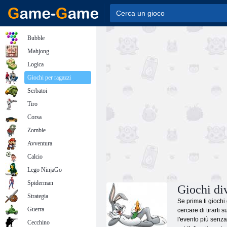
Bubble
Mahjong
Logica
Giochi per ragazzi
Serbatoi
Tiro
Corsa
Zombie
Avventura
Calcio
Lego NinjaGo
Spiderman
Giochi div
Strategia
Se prima ti giochi
Guerra
cercare di tirarti 
l'evento più senza
Cecchino