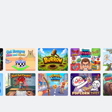
Rag
Fuga del gatto:
Suoni di scherzi
M
nascondino
Tana
divertenti
Non farti
Emoji Arciere
Ladro di
Da