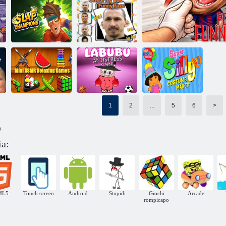
Giocoliere di
Trump il
coccodrillo
Corsa alla toilette
Ragdoll
Campioni di
Celebrità LOL
schiaffi
faccia buffa
Dora
1
2
...
5
6
>
L'esploratrice
Creatrice di
Mini giochi
Gioco antistress
costumi super
)
rilassanti ASMR
Labubu
sciocca
LOL faccia buffa di c
ia:
ML5
Touch screen
Android
Stupidi
Giochi
Arcade
rompicapo