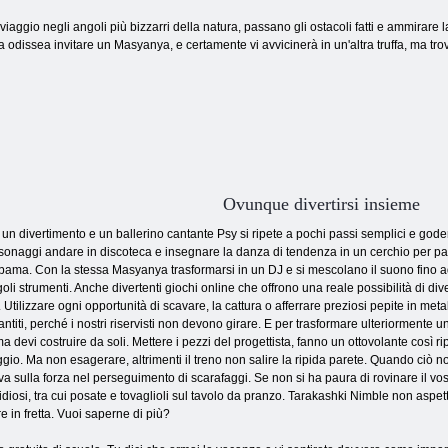
 viaggio negli angoli più bizzarri della natura, passano gli ostacoli fatti e ammirare 
olta odissea invitare un Masyanya, e certamente vi avvicinerà in un'altra truffa, ma t
Ovunque divertirsi insieme
 un divertimento e un ballerino cantante Psy si ripete a pochi passi semplici e gode
sonaggi andare in discoteca e insegnare la danza di tendenza in un cerchio per
bama. Con la stessa Masyanya trasformarsi in un DJ e si mescolano il suono fino a
goli strumenti. Anche divertenti giochi online che offrono una reale possibilità di div
. Utilizzare ogni opportunità di scavare, la cattura o afferrare preziosi pepite in metal
antiti, perché i nostri riservisti non devono girare. E per trasformare ulteriormente 
ma devi costruire da soli. Mettere i pezzi del progettista, fanno un ottovolante così ri
ggio. Ma non esagerare, altrimenti il ​​treno non salire la ripida parete. Quando ciò no
va sulla forza nel perseguimento di scarafaggi. Se non si ha paura di rovinare il vostr
tidiosi, tra cui posate e tovaglioli sul tavolo da pranzo. Tarakashki Nimble non aspett
re in fretta. Vuoi saperne di più?