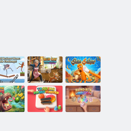
doll Brainrot
Il ritorno della
eme: Sfida a
mamma gatta
Schiaffeggia
piedi!
cattiva e burlone
Sahur
i da mangiare
Trading Fidget
Maestro della