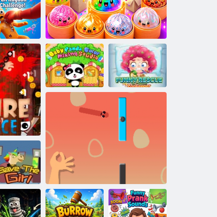
ris e Timokha
vertente sfida
Ragdoll!
Baby Panda
Divertente
Color Mixing
Zookeeper di
Misteriosa scatola cieca per gnocchi squishy
Studio
salvataggio