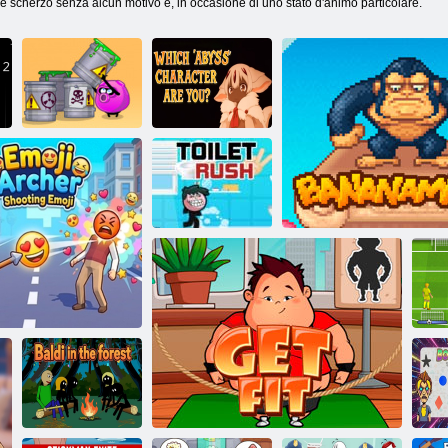
o e scherzo senza alcun motivo e, in occasione di uno stato d'animo particolare.
Quale
Modi sciocchi
personaggio di
per morire 2
"Abyss" sei?
WC -Rush 2
Sca
Banana Mania
Eu