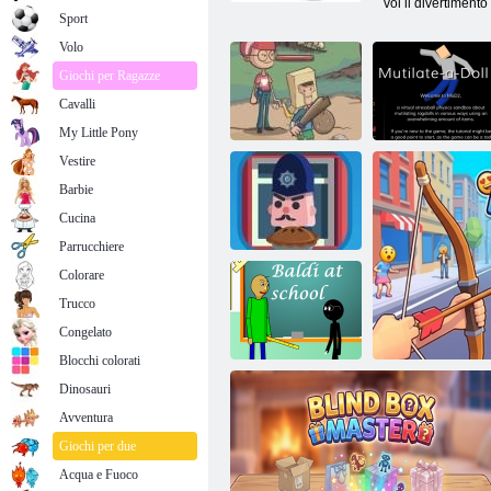
voi il divertiment
Sport
Volo
Giochi per Ragazze
Cavalli
My Little Pony
Vestire
Barbie
Mutilare una
bambola 2:
Cucina
Backyard Eroi
Ragdoll
Parrucchiere
Colorare
Trucco
Attacco Pie
Congelato
Blocchi colorati
Dinosauri
Avventura
Baldi a scuola
Giochi per due
Acqua e Fuoco