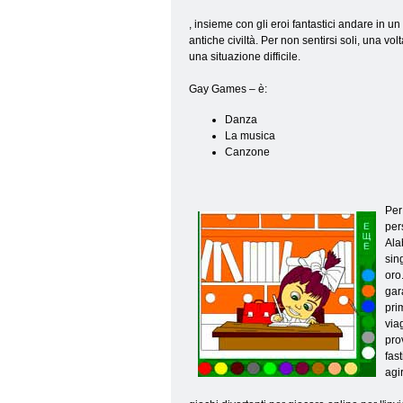
, insieme con gli eroi fantastici andare in un
antiche civiltà. Per non sentirsi soli, una v
una situazione difficile.
Gay Games – è:
Danza
La musica
Canzone
Per
per
Ala
sin
oro
gar
pri
via
pro
fas
agi