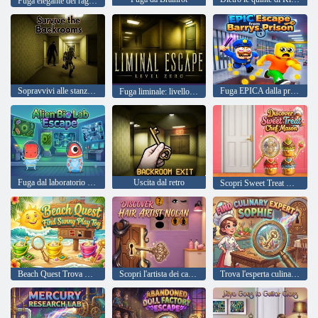
Fuga elegante del ragazzo
Sopravvivi alle stanze dietro le quinte
Fuga EPICA dalla prigione di Barrys
Fuga liminale: livello zero
Fuga dal laboratorio biologico alieno
Uscita dal retro
Scopri Sweet Treat Chef Mason
Beach Quest Trova Sunny Play Toy
Scopri l'artista dei capelli Nolan
Trova l'esperta culinaria Sophie