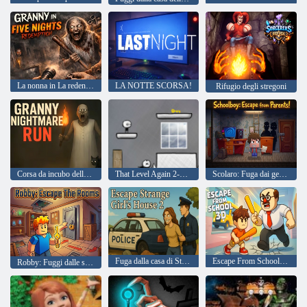
La nonna in La redenzione delle cinque notti
LA NOTTE SCORSA!
Rifugio degli stregoni
Corsa da incubo della nonna
That Level Again 2-Online
Scolaro: Fuga dai genitori!
Fuga dalla casa di Strange Girl 2
Escape From School 3D
Robby: Fuggi dalle stanze