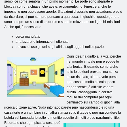
semplice come sembra in un primo momento. Le porte sono sbarrate e
bloccati con una chiave, che avete, ovviamente, no. Finestre anche le
imposte, e non può essere aperto. Situazioni disperate non accadono, e se è
da ricordare, si può sempre pensare a qualcosa. In giochi di questo genere
sono sempre un sacco di proposte e sono in relazione con i giochi-missioni.
Anche qui, è necessario:
cerca manufatti;
analizzare le informazioni ottenute;
Le voci di uso gli uni sugli altri e sugli oggetti nello spazio.
Ogni idea ha diritto alla vita, perché
nel mondo virtuale non è soggetto
alla logica. E quando sembra che
tutte le opzioni provato, ma senza
alcun risultato, allora avete perso
qualcosa di molto piccolo, poco
appariscente, è difficile vedere
subito. Passeggiata in corsivo
mouse del computer per ogni
centimetro sul campo di giochi alla
ricerca di zone attive. Nuda intonaco parete può nascondersi dietro una
cassaforte o un tombino in un'altra stanza sotto il tappeto può nascondere la
botola sul lampadario sotto le mentite spoglie di molti piece
paralumi di filo.
Ricordate che ogni piccola cosa può