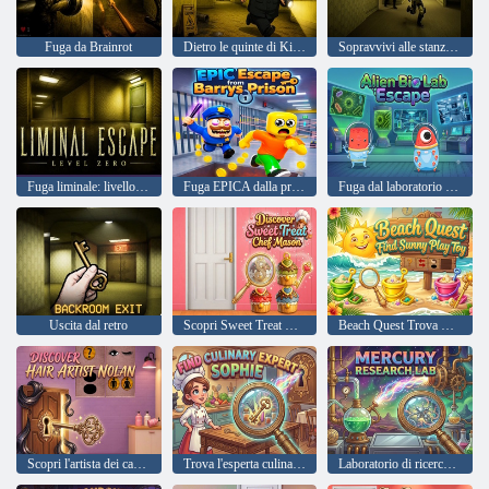
Fuga da Brainrot
Dietro le quinte di Kim Jong Un
Sopravvivi alle stanze dietro le quinte
Fuga liminale: livello zero
Fuga EPICA dalla prigione di Barrys
Fuga dal laboratorio biologico alieno
Uscita dal retro
Scopri Sweet Treat Chef Mason
Beach Quest Trova Sunny Play Toy
Scopri l'artista dei capelli Nolan
Trova l'esperta culinaria Sophie
Laboratorio di ricerca sul mercurio