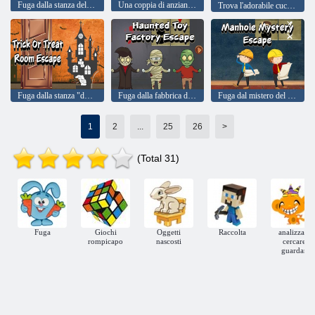
Fuga dalla stanza del trucco
Una coppia di anziani è scappata dal castello di Halloween
Trova l'adorabile cucciolo Dolcetto o Scherzetto
Fuga dalla stanza "dolcetto o scherzetto".
Fuga dalla fabbrica di giocattoli infestata
Fuga dal mistero del tombino
1
2
...
25
26
>
(Total 31)
Fuga
Giochi
Oggetti
Raccolta
analizzare,
rompicapo
nascosti
cercare,
guardare