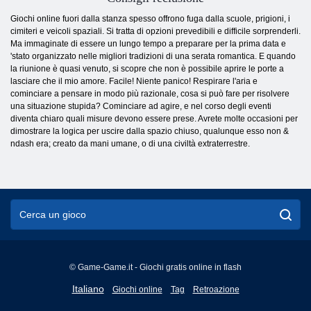
Giochi online fuori dalla stanza spesso offrono fuga dalla scuole, prigioni, i
cimiteri e veicoli spaziali. Si tratta di opzioni prevedibili e difficile sorprenderli.
Ma immaginate di essere un lungo tempo a preparare per la prima data e
'stato organizzato nelle migliori tradizioni di una serata romantica. E quando
la riunione è quasi venuto, si scopre che non è possibile aprire le porte a
lasciare che il mio amore. Facile! Niente panico! Respirare l'aria e
cominciare a pensare in modo più razionale, cosa si può fare per risolvere
una situazione stupida? Cominciare ad agire, e nel corso degli eventi
diventa chiaro quali misure devono essere prese. Avrete molte occasioni per
dimostrare la logica per uscire dalla spazio chiuso, qualunque esso non &
ndash era; creato da mani umane, o di una civiltà extraterrestre.
© Game-Game.it - Giochi gratis online in flash
English
Italiano
Giochi online
Tag
Retroazione
Français