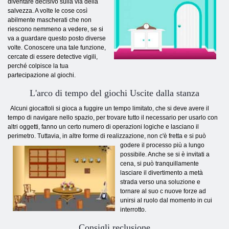
diventare decisivo sulla via della
salvezza. A volte le cose così
abilmente mascherati che non
riescono nemmeno a vedere, se si
va a guardare questo posto diverse
volte. Conoscere una tale funzione,
cercate di essere detective vigili,
perché colpisce la tua
partecipazione al giochi.
L'arco di tempo del giochi Uscite dalla stanza
Alcuni giocattoli si gioca a fuggire un tempo limitato, che si deve avere il
tempo di navigare nello spazio, per trovare tutto il necessario per usarlo con
altri oggetti, fanno un certo numero di operazioni logiche e lasciano il
perimetro. Tuttavia, in altre forme di realizzazione, non c'è fretta e si può
godere il processo più a lungo
possibile. Anche se si è invitati a
cena, si può tranquillamente
lasciare il divertimento a metà
strada verso una soluzione e
tornare al suo c nuove forze ad
unirsi al ruolo dal momento in cui
interrotto.
Consigli reclusione