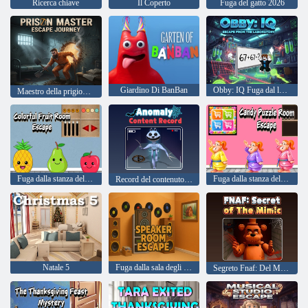
Ricerca chiave
Il Coperto
Fuga del gatto 2026
Giardino Di BanBan
Obby: IQ Fuga dal laboratorio
Maestro della prigione: viaggio di fuga
Fuga dalla stanza della frutta colorata
Fuga dalla stanza del puzzle di caramelle
Record del contenuto dell'anomalia
Natale 5
Fuga dalla sala degli altoparlanti
Segreto Fnaf: Del Mimic