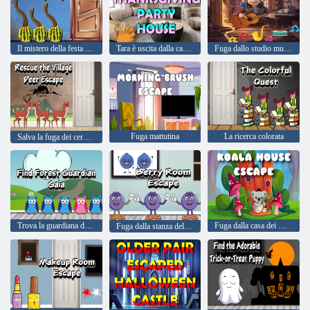
Il mistero della festa del Ringraziamento
Tara è uscita dalla casa delle feste del Ringraziamento
Fuga dallo studio musicale
Fuga mattutina
La ricerca colorata
Salva la fuga dei cervi del villaggio
Trova la guardiana della foresta Gaia
Fuga dalla casa dei Koala
Fuga dalla stanza delle bacche