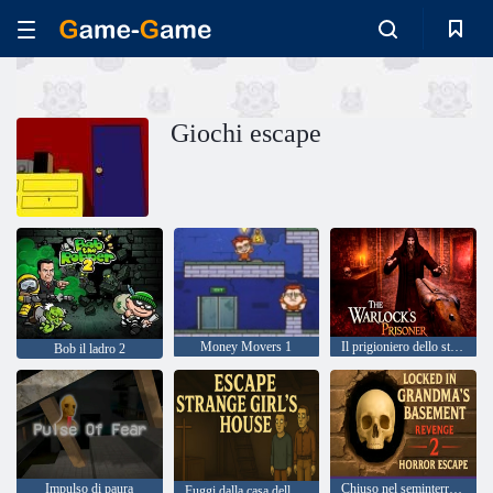
Giochi escape
Money Movers 1
Il prigioniero dello stregone
Bob il ladro 2
Impulso di paura
Chiuso nel seminterrato della nonna Revenge 2 Horror Escape
Fuggi dalla casa della strana ragazza