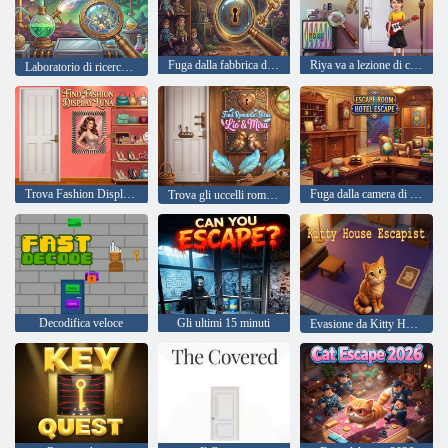
Fuga dalla fabbrica di bambole abbandonata
Riya va a lezione di chitarra
Laboratorio di ricerca sul mercurio
Trova Fashion Display Luna
Fuga dalla camera di fuga dell'hotel
Trova gli uccelli romantici Lio e Mira
Decodifica veloce
Gli ultimi 15 minuti
Evasione da Kitty House