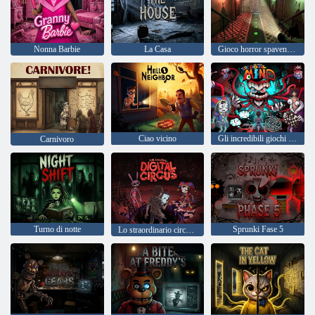
Nonna Barbie
La Casa
Gioco horror spaventoso
Ciao vicino
Gli incredibili giochi mentali del circo digitale
Carnivoro
Turno di notte
Sprunki Fase 5
Lo straordinario circo digitale