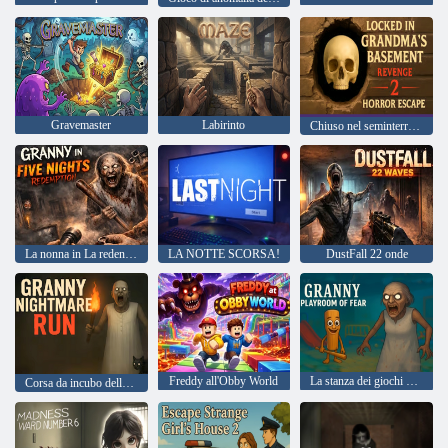
Gravemaster
Labirinto
Chiuso nel seminterrato della nonna Revenge 2 Horror Escape
La nonna in La redenzione delle cinque notti
LA NOTTE SCORSA!
DustFall 22 onde
Freddy all'Obby World
La stanza dei giochi della nonna della paura
Corsa da incubo della nonna