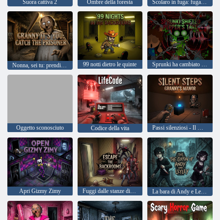
Suora cattiva 2
Ombre della foresta
Scolaro in fuga: fuga dal cimitero
99 notti dietro le quinte
Sprunki ha cambiato il punto di vista di Pepper
Nonna, sei tu: prendi il prigioniero
Oggetto sconosciuto
Passi silenziosi - Il maniero della nonna
Codice della vita
Apri Gizmy Zimy
Fuggi dalle stanze dietro le quinte
La bara di Andy e Leyley