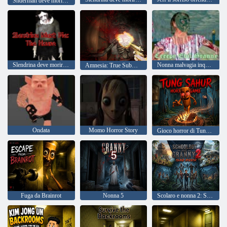
Snderman deve morire: strade silenziose
Slendrina deve morire la casa
Nonna malvagia inquietante
Amnesia: True Subway Horror
Ondata
Momo Horror Story
Gioco horror di Tung Sahur
Fuga da Brainrot
Nonna 5
Scolaro e nonna 2: Sopravvivenza nella foresta