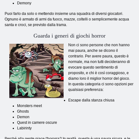
Demony
Puoi farlo da solo o mettendo insieme una squadra di diversi giocatori.
Ognuno è armato di armi da fuoco, mazze, coltelli o semplicemente acqua
santa e croci, se previsto dalla trama.
Guarda i generi di giochi horror
Non ci sono persone che non hanno
mai paura, anche se dicono il
contrario. Per avere paura, questo è
normale, ma non tutti decideranno di
evocare questo sentimento di
proposito, e chi è così coraggioso, e
diamo loro il miglior horror del gioco.
In questa categoria ci sono opzioni per
qualsiasi preferenza:
Escape dalla stanza chiusa
Monsters meet
Ghosts
Demon
Quest in camere oscure
Labirinty
Perché alla gente piace l'hororra? In realtà, questa è una paura sicura, e le