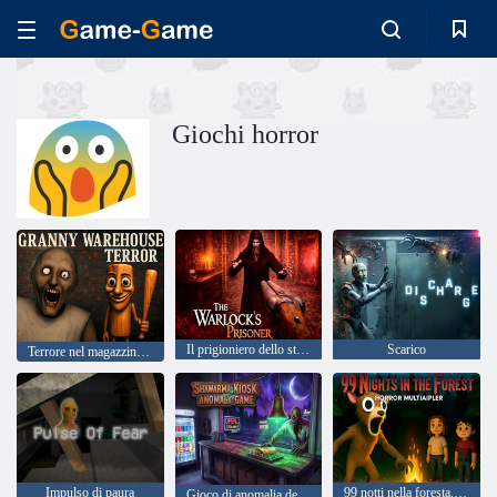
Giochi horror
Il prigioniero dello stregone
Scarico
Terrore nel magazzino della nonna
Impulso di paura
99 notti nella foresta. Multigiocatore horror
Gioco di anomalia del chiosco Shawarma