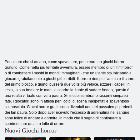
Per coloro che si amano, come spaventare, per creare un giochi horror
gratuito. Come nella più terribile avventura, essere membro di un film horror
o di combattere i mostri in mondi immaginari - che un utente sta iniziando a
giocare gratuitamente a giochi più terribili. Il terrore riempie l'anima e il cuore
del primo blocco, e quindi busserà due volte più veloce. rizzare i capelli in
testa, la sua tremare le mani, e coprire la fronte di sudore freddo, questa è
una realtà virtuale con vera paura. Gli incubi sembrano racconti simpatici
fate. I giocatori sono in attesa per i colpi di scena inaspettati e spaventoso
sconosciuto. Giochi horror gratis sono diventati uno dei passatempi preferiti
dei fan paura. Solo dopo aver ricevuto l'eccesso di adrenalina nel sangue,
sono felice di andare a dormire, in modo che il sogno di continuare a
sperimentare un altro lotto di orrore.
Nuovi Giochi horror