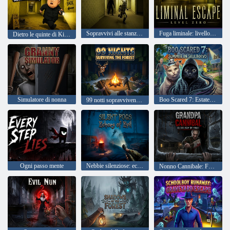
Sopravvivi alle stanze dietro le quinte
Fuga liminale: livello zero
Dietro le quinte di Kim Jong Un
Simulatore di nonna
Boo Scared 7: Estate a Skulboevo
99 notti sopravvivendo nella foresta
Ogni passo mente
Nebbie silenziose: echi del male
Nonno Cannibale: Fuga dal Maniaco