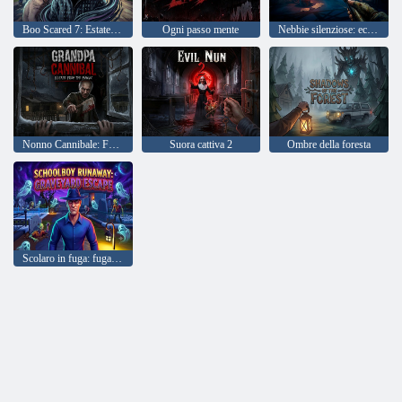
Boo Scared 7: Estate a Skulboevo
Ogni passo mente
Nebbie silenziose: echi del male
Nonno Cannibale: Fuga dal Maniaco
Suora cattiva 2
Ombre della foresta
Scolaro in fuga: fuga dal cimitero