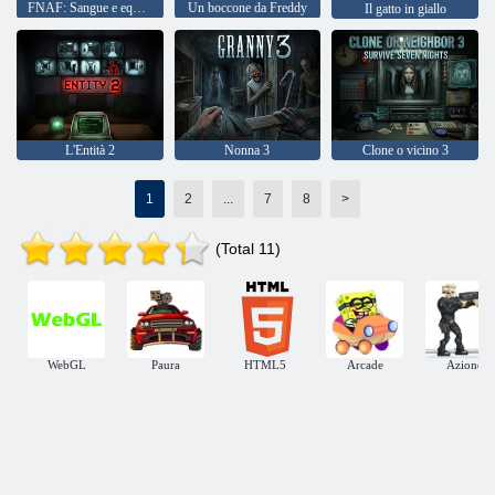
FNAF: Sangue e equipaggiamento
Un boccone da Freddy
Il gatto in giallo
L'Entità 2
Nonna 3
Clone o vicino 3
1
2
...
7
8
>
(Total 11)
WebGL
Paura
HTML5
Arcade
Azione