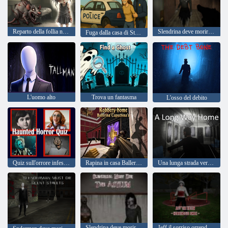
Reparto della follia numero 6
Slendrina deve morire nella foresta
Fuga dalla casa di Strange Girl 2
L'uomo alto
Trova un fantasma
L'osso del debito
Quiz sull'orrore infestato
Rapina in casa Ballerina Capuchina
Una lunga strada verso casa
Slendrina deve morire l'asilo
Jeff il sorriso orrendo killer