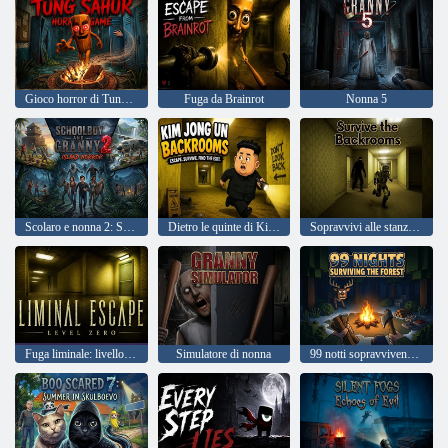
Gioco horror di Tung Sahur
Fuga da Brainrot
Nonna 5
Scolaro e nonna 2: Sopravvivenza nella foresta
Dietro le quinte di Kim Jong Un
Sopravvivi alle stanze dietro le quinte
Fuga liminale: livello zero
Simulatore di nonna
99 notti sopravvivendo nella foresta