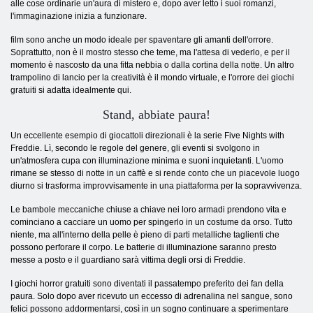
alle cose ordinarie un'aura di mistero e, dopo aver letto i suoi romanzi,
l'immaginazione inizia a funzionare.
film sono anche un modo ideale per spaventare gli amanti dell'orrore.
Soprattutto, non è il mostro stesso che teme, ma l'attesa di vederlo, e per il
momento è nascosto da una fitta nebbia o dalla cortina della notte. Un altro
trampolino di lancio per la creatività è il mondo virtuale, e l'orrore dei giochi
gratuiti si adatta idealmente qui.
Stand, abbiate paura!
Un eccellente esempio di giocattoli direzionali è la serie Five Nights with
Freddie. Lì, secondo le regole del genere, gli eventi si svolgono in
un'atmosfera cupa con illuminazione minima e suoni inquietanti. L'uomo
rimane se stesso di notte in un caffè e si rende conto che un piacevole luogo
diurno si trasforma improvvisamente in una piattaforma per la sopravvivenza.
Le bambole meccaniche chiuse a chiave nei loro armadi prendono vita e
cominciano a cacciare un uomo per spingerlo in un costume da orso. Tutto
niente, ma all'interno della pelle è pieno di parti metalliche taglienti che
possono perforare il corpo. Le batterie di illuminazione saranno presto
messe a posto e il guardiano sarà vittima degli orsi di Freddie.
I giochi horror gratuiti sono diventati il ​​passatempo preferito dei fan della
paura. Solo dopo aver ricevuto un eccesso di adrenalina nel sangue, sono
felici possono addormentarsi, così in un sogno continuare a sperimentare