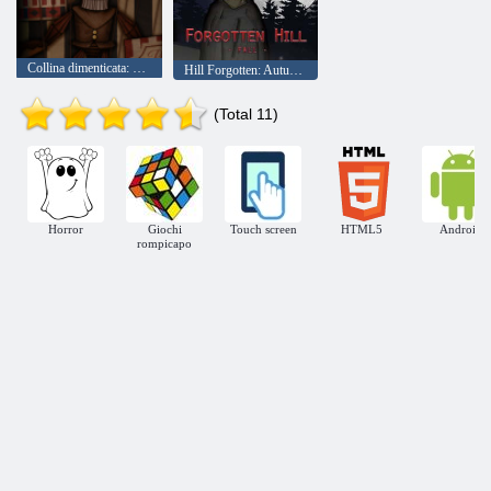
Collina dimenticata: burattinaio
Hill Forgotten: Autunno
(Total 11)
Horror
Giochi
Touch screen
HTML5
Android
rompicapo