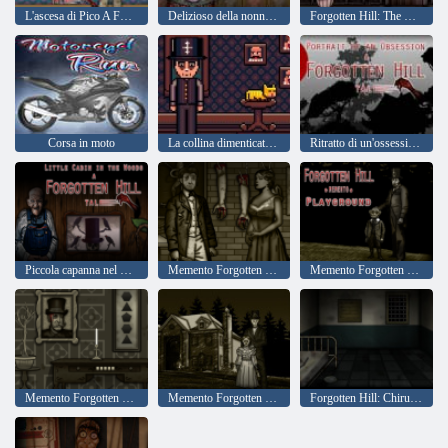
L'ascesa di Pico A Forgotten Hill Tale
Delizioso della nonna - Torte A Forgotten Hill Tale
Forgotten Hill: The Wardrobe, Capitolo 2 Due sorelle
Corsa in moto
La collina dimenticata di Pico
Ritratto di un'ossessione A Forgotten Hill Tale
Piccola capanna nel bosco A Forgotten Hill Tale
Memento Forgotten Hill: cose sepolte
Memento Forgotten Hill: Parco giochi
Memento Forgotten Hill: Corri Corri piccolo cavallo
Memento Forgotten Hill: Love Beyond
Forgotten Hill: Chirurgia