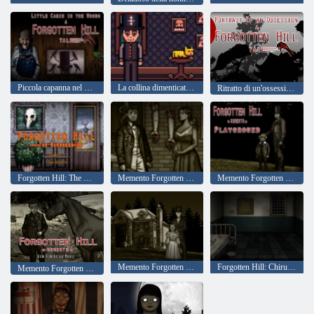
Piccola capanna nel bosco A Forgotten Hill Tale
La collina dimenticata di Pico
Ritratto di un'ossessione A Forgotten Hill Tale
Forgotten Hill: The Wardrobe, Capitolo 2 Due sorelle
Memento Forgotten Hill: cose sepolte
Memento Forgotten Hill: Parco giochi
Memento Forgotten Hill: Love Beyond
Forgotten Hill: Chirurgia
Memento Forgotten Hill: Corri Corri piccolo cavallo