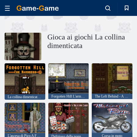
Gioca ai giochi La collina
dimenticata
Forgotten Hill L'armadio – Capitolo 1 – Altri amici
The Left Behind - A Forgotten Hill Tale
La collina dimenticata: l'armadio
L'ascesa di Pico A Forgotten Hill Tale
Corsa in moto
Delizioso della nonna - Torte A Forgotten Hill Tale