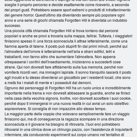
sceglie il proprio percorso e decide esattamente come riceverlo, a seconda
dei propri gusti. Potrebbero essere sport estremi o prodotti di intrattenimento
del genere horror. Quest'ultimo sta diventando sempre più popolare ogni
anno e una serie di giochi chiamata Forgotten Hill è diventata un indubbio
successo.
Una piccola città chiamata Forgotten Hill si trova lontano dai percorsi
popolari e anche se provi a trovarla sulla mappa, fallirai. Tuttavia, i viaggiatori
finiscono spesso lì: una forza sconosciuta li attrae letteralmente, come una
fiamma aperta di falene. Il posto può stupirti fin dai primi minuti, perché qui
l'atmosfera dell'orrore è letteralmente nell'aria e strani edifici, tetri e
traballanti, non fanno altro che aumentare l'atmosfera. Non appena
oltrepasserai i confini dell'insediamento, inizieranno a succederti cose
strane. Qui non dovresti fare affidamento sulla tua memoria, perché non
vomiterà ricordi veri, ma immagini ispirate. Il sonno tranquillo lascerà il posto
agli incubi e tu stesso diventerai un giocattolo per i residenti locali, che sono
a metà tra i malati di mente e i posseduti dai demoni.
Ognuno dei personaggi di Forgotten Hill ha un ruolo unico e incredibilmente
importante nella trama e non dovresti abbassare la guardia, anche se finisci
nella casa della vecchia signora. Inoltre, non dovresti accettare i suoi cookie,
perché dopo ti immergerai in una nuova realtà in cui avrai un solo obiettivo:
sopravvivere. Si consiglia di non impazzire allo stesso tempo.
La maggior parte delle coppie che volevano semplicemente fare un viaggio
finiscono qui, ma di conseguenza la ragazza scompare in una direzione
sconosciuta e il giovane ha bisogno di ritrovarla. I tuoi eroi potrebbero
ritrovarsi in una clinica dove un chirurgo pazzo, con l'assistenza di inquietanti
infermiere, sta conducendo esperimenti sul corpo umano nel tentativo di