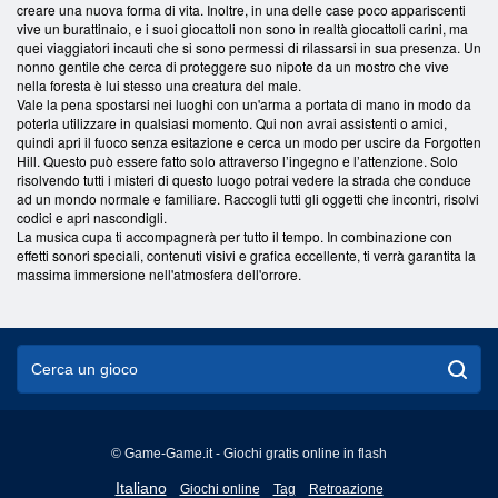
creare una nuova forma di vita. Inoltre, in una delle case poco appariscenti
vive un burattinaio, e i suoi giocattoli non sono in realtà giocattoli carini, ma
quei viaggiatori incauti che si sono permessi di rilassarsi in sua presenza. Un
nonno gentile che cerca di proteggere suo nipote da un mostro che vive
nella foresta è lui stesso una creatura del male.
Vale la pena spostarsi nei luoghi con un'arma a portata di mano in modo da
poterla utilizzare in qualsiasi momento. Qui non avrai assistenti o amici,
quindi apri il fuoco senza esitazione e cerca un modo per uscire da Forgotten
Hill. Questo può essere fatto solo attraverso l’ingegno e l’attenzione. Solo
risolvendo tutti i misteri di questo luogo potrai vedere la strada che conduce
ad un mondo normale e familiare. Raccogli tutti gli oggetti che incontri, risolvi
codici e apri nascondigli.
La musica cupa ti accompagnerà per tutto il tempo. In combinazione con
effetti sonori speciali, contenuti visivi e grafica eccellente, ti verrà garantita la
massima immersione nell'atmosfera dell'orrore.
© Game-Game.it - Giochi gratis online in flash
English
Italiano
Giochi online
Tag
Retroazione