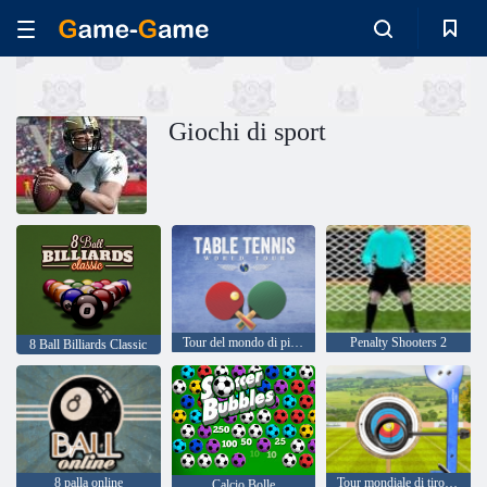
Giochi di sport
Tour del mondo di ping-pong
Penalty Shooters 2
8 Ball Billiards Classic
8 palla online
Tour mondiale di tiro con l'arco
Calcio Bolle