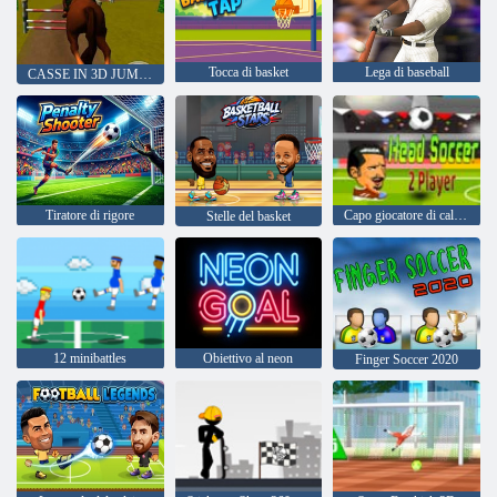
Tocca di basket
Lega di baseball
CASSE IN 3D JUMPING
Tiratore di rigore
Capo giocatore di calcio 2
Stelle del basket
12 minibattles
Obiettivo al neon
Finger Soccer 2020