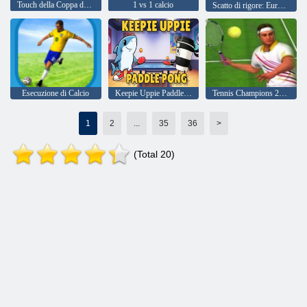
Touch della Coppa del Mondo di calcio 2018
1 vs 1 calcio
Scatto di rigore: Euro Cup 2016
Esecuzione di Calcio
Keepie Uppie Paddle Pong
Tennis Champions 2020
1
2
...
35
36
>
(Total 20)