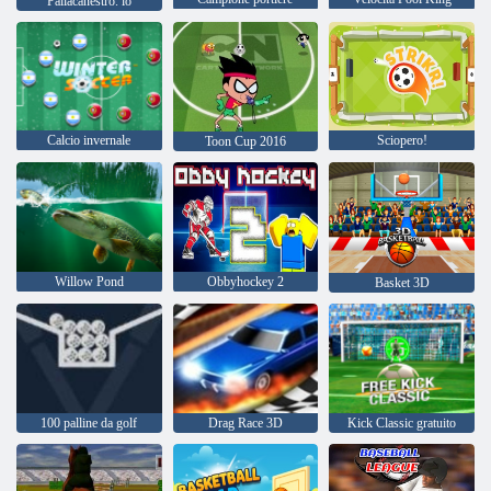
Pallacanestro. io
Calcio invernale
Sciopero!
Toon Cup 2016
Willow Pond
Obbyhockey 2
Basket 3D
100 palline da golf
Drag Race 3D
Kick Classic gratuito