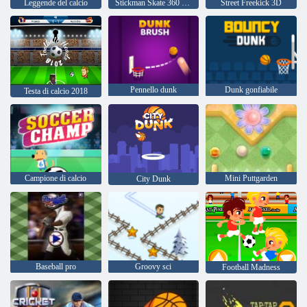
Leggende del calcio
Stickman Skate 360 Epic City
Street Freekick 3D
Pennello dunk
Dunk gonfiabile
Testa di calcio 2018
Campione di calcio
Mini Puttgarden
City Dunk
Baseball pro
Groovy sci
Football Madness