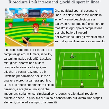
Riprodurre i più interessanti giochi di sport in linea!
Ora, qualsiasi sport si occupano in
linea. In estate andare facilmente lo
sci e l'inverno beach giocare a
pallavolo. Chiunque può diventare un
maestro in ogni tipo di competizione,
e anche battere il record
dell'avversario. Tutti gli eventi olimpici
sono disponibili in qualsiasi momento,
e gli atleti sono noti per i caratteri del
computer, gli eroi di fumetti, serie TV,
cartoni animati, e celebrità. Lasciate
mini-giochi sportivi non aiuterà
pompare la stampa e bicipiti, ma
ottochat la vostra reazione, ed è
un'ottima preparazione per l'inizio di
una vera e propria carriera sportiva.
Qui si può anche sperimentare tutte le
direzioni, e scegliete uno sport che
impegnarsi seriamente. I simulatori sono identiche alle attuali regole, e
questo è anche un plus. Ma si può solo concentrarsi sul lavoro fuori singoli
elementi, come ad esempio una penalità.