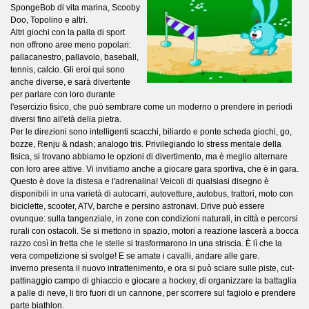
SpongeBob di vita marina, Scooby
Doo, Topolino e altri.
Altri giochi con la palla di sport
non offrono aree meno popolari:
pallacanestro, pallavolo, baseball,
tennis, calcio. Gli eroi qui sono
anche diverse, e sarà divertente
per parlare con loro durante
l'esercizio fisico, che può sembrare come un moderno o prendere in periodi
diversi fino all'età della pietra.
Per le direzioni sono intelligenti scacchi, biliardo e ponte scheda giochi, go,
bozze, Renju & ndash; analogo tris. Privilegiando lo stress mentale della
fisica, si trovano abbiamo le opzioni di divertimento, ma è meglio alternare
con loro aree attive. Vi invitiamo anche a giocare gara sportiva, che è in gara.
Questo è dove la distesa e l'adrenalina! Veicoli di qualsiasi disegno è
disponibili in una varietà di autocarri, autovetture, autobus, trattori, moto con
biciclette, scooter, ATV, barche e persino astronavi. Drive può essere
ovunque: sulla tangenziale, in zone con condizioni naturali, in città e percorsi
rurali con ostacoli. Se si mettono in spazio, motori a reazione lascerà a bocca
razzo così in fretta che le stelle si trasformarono in una striscia. È lì che la
vera competizione si svolge! E se amate i cavalli, andare alle gare.
inverno presenta il nuovo intrattenimento, e ora si può sciare sulle piste, cut-
pattinaggio campo di ghiaccio e giocare a hockey, di organizzare la battaglia
a palle di neve, li tiro fuori di un cannone, per scorrere sul fagiolo e prendere
parte biathlon.