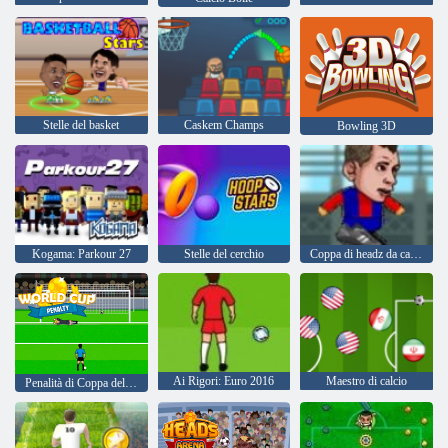
Stelle del basket
Caskem Champs
Bowling 3D
Kogama: Parkour 27
Stelle del cerchio
Coppa di headz da calcio 2
Ai Rigori: Euro 2016
Maestro di calcio
Penalità di Coppa del Mondo