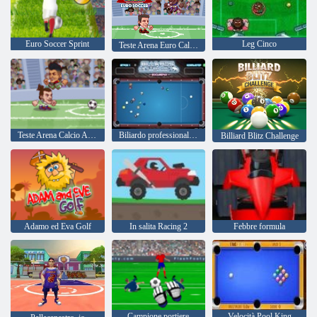
Euro Soccer Sprint
Leg Cinco
Teste Arena Euro Calcio
Teste Arena Calcio All Stars
Biliardo professionale Maestro
Billiard Blitz Challenge
Adamo ed Eva Golf
In salita Racing 2
Febbre formula
Campione portiere
Velocità Pool King