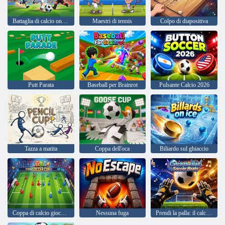
Battaglia di calcio online
Maestri di tennis
Colpo di diapositiva
Putt Parata
Baseball per Brainrot
Pulsante Calcio 2026
Tazza a matita
Coppa dell'oca
Biliardo sul ghiaccio
Coppa di calcio giocattolo
Nessuna fuga
Prendi la palla: il calcio batte