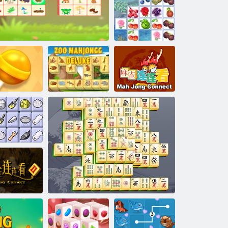
Mahjong Mania
Farm Connect 2
Zoo Mahjongg
Mahjong
hjong Candy
Mahjong: Woodventure connect
Deluxe
Connect
Connetti 2
Mahjong