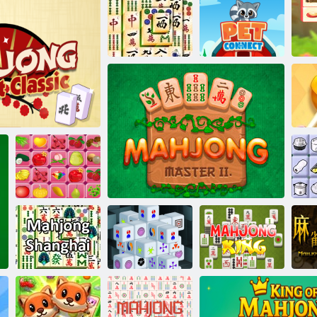
Mahjong
Mahjong Titans
Mahjong Alchemy
PET Connect
Ma
Mahjong:
Connect Classic
Shuigo
Mahjong
Shanghai
Dimensions 15