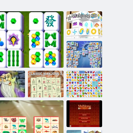
Mahjong 3d
Mahjong
Fortuna
Mahjong
Connetti alla
hjong: Magia
Storia di Mahjong
classico 3
frutta