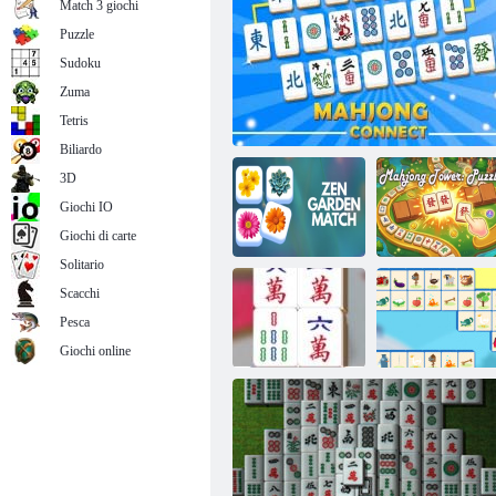
Match 3 giochi
Puzzle
Sudoku
Zuma
Mahjong Deluxe 2
Tetris
Biliardo
3D
Giochi IO
Giochi di carte
Solitario
Scacchi
Pesca
Zen Garden
Torre del
Match
Mahjong Connect
Mahjong: puzzle
Giochi online
Mahjong:
Collision
Farm Connect