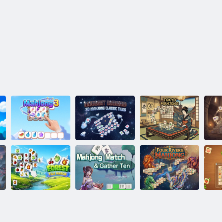
Midnight
Diamond 3D
Mahjong:
piastrelle
T
Mahjong 3
classiche
Tokio Mahjong
Abbinamento di
Mahjong abbina
Mahjong dei