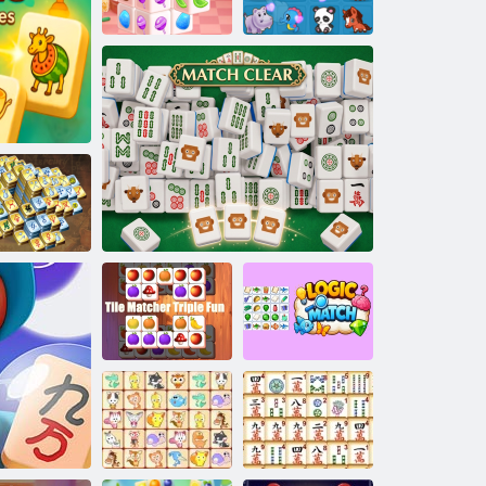
Connect 2
Mahjongg
Dimensions
Candy
Mahjong classico
PET Connect 2
ahjong: Age
e del Mahjong
of Alchemy
Combinazione di
tessere triplo
Corrispondenza
divertimento
Partita chiara
logica