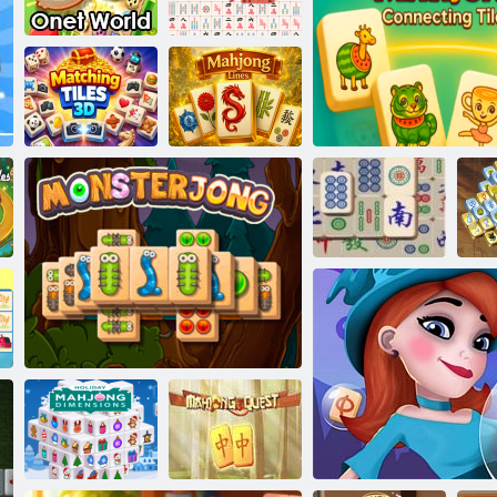
mahjong
minuti
Mahjongg Master 2
Re Mahjong
Migliore
Mahjong
Onet World
Classico
Piastrelle
Linee del
abbinate 3D
Mahjong
Mahjong:
M
Tessere di collegamento del R
Ancient