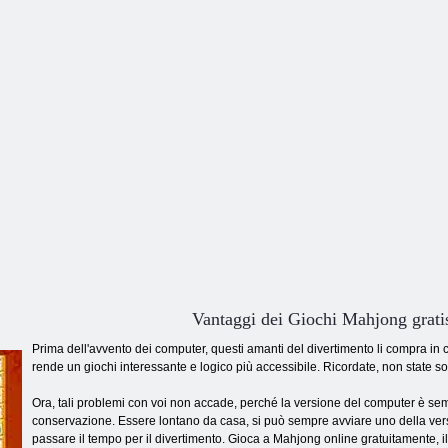
tessere foresta
e raccogli dieci
Quattro Fiumi
d
Vantaggi dei Giochi Mahjong grati
Prima dell'avvento dei computer, questi amanti del divertimento li compra in 
rende un giochi interessante e logico più accessibile. Ricordate, non state so
Ora, tali problemi con voi non accade, perché la versione del computer è sem
conservazione. Essere lontano da casa, si può sempre avviare uno della versio
passare il tempo per il divertimento. Gioca a Mahjong online gratuitamente, i