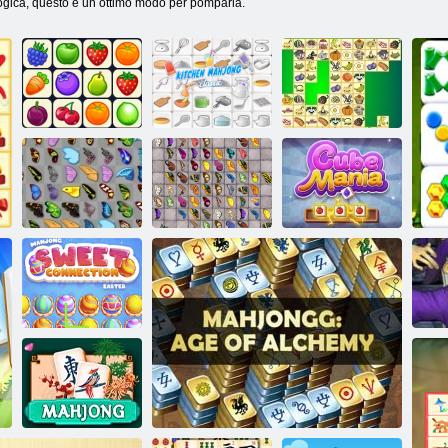
ogica, questo è un ottimo modo per pomparla.
Onet Connect
Cucina mahjong
Kris Mahjong
Mahjong:
Butterfly Kyodai
Farfalla Kyodai
HD
Cube Mania
Mahjong Sweet
Easter
Ma