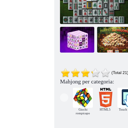
Mahjong Dark
Mahjong foresta
(Total 21
Dimensions
Mahjongg 3d
3D
Mahjong per categoria:
Giochi
HTML5
Touch 
rompicapo