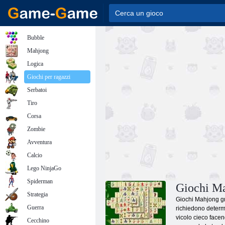
Bubble
Mahjong
Logica
Giochi per ragazzi
Serbatoi
Tiro
Corsa
Zombie
Avventura
Calcio
Lego NinjaGo
Spiderman
Giochi M
Strategia
Giochi Mahjong gra
Guerra
richiedono determi
vicolo cieco face
Cecchino