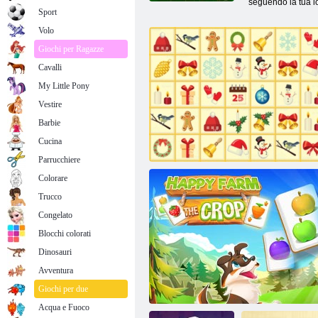
seguendo la tua l
Sport
Volo
Giochi per Ragazze
Cavalli
My Little Pony
Vestire
Barbie
Cucina
Parrucchiere
Colorare
Trucco
Congelato
Blocchi colorati
Dinosauri
Avventura
Kris-Mas Mahjong
Giochi per due
Acqua e Fuoco