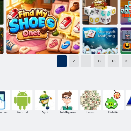
Dimensioni
Mahjong di
MAHJONG
vacanza
Mahjong: Monsterjong
QUEST
ON
Mahjong World
Mahjong: Avventu
1
2
...
12
13
>
Microsoft
)
Mahjong
Trova le mie scarpe
screen
Android
Spot
Intelligenza
Tavolo
Didattici