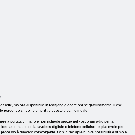
elle tessere
Mahjong fruttato
piastrelle 3D
s
cassette, ma ora disponibile in Mahjong giocare online gratuitamente, il che
lo perdendo singoli elementi, e questo giochi è inutile.
pre a portata di mano e non richiede spazio nel vostro armadio per la
ne automatico della tavoletta digitale o telefono cellulare, e piacevole per
l processo è davvero coinvolgente. Ogni turno apre nuove possibilità e stimola