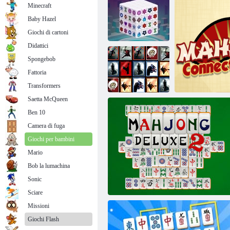
Minecraft
Baby Hazel
Giochi di cartoni
Didattici
Spongebob
Mahjong
Fattoria
Dimensions
Happy Farm Il raccolto
Transformers
Saetta McQueen
Ben 10
Mahjong:
Piastrelle di
Camera di fuga
inaspettato!
Giochi per bambini
Mario
Bob la lumachina
Sonic
Mahjong 
Sciare
Missioni
Giochi Flash