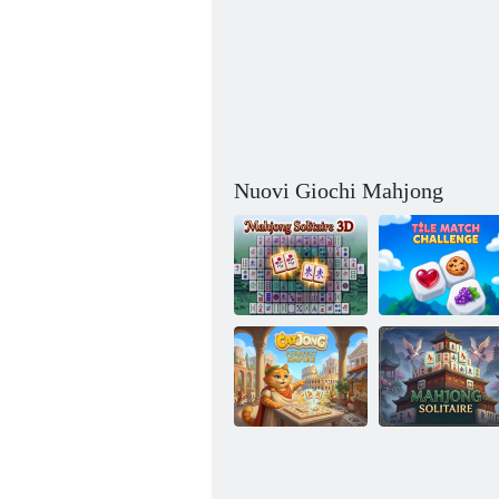
Nuovi Giochi Mahjong
Sfida di
Solitario
abbinamento di
Mahjong 3D
tessere
Catjong Purrfect
Solitario