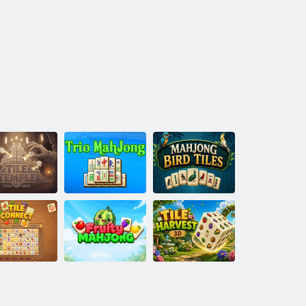
empio delle
Tessere Uccelli
piastrelle
Trio Mahjong
Mahjong
Puzzle di
connessione
Raccolta delle