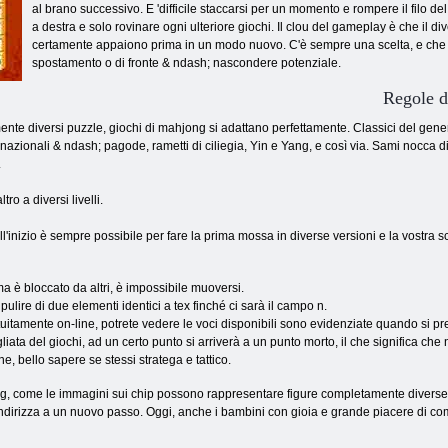
al brano successivo. E 'difficile staccarsi per un momento e rompere il filo de
a destra e solo rovinare ogni ulteriore giochi. Il clou del gameplay è che il 
certamente appaiono prima in un modo nuovo. C'è sempre una scelta, e che tip
spostamento o di fronte & ndash; nascondere potenziale.
Regole 
nte diversi puzzle, giochi di mahjong si adattano perfettamente. Classici del genere
 nazionali & ndash; pagode, rametti di ciliegia, Yin e Yang, e così via. Sami nocca di
.
ro a diversi livelli.
'inizio è sempre possibile per fare la prima mossa in diverse versioni e la vostra sc
ma è bloccato da altri, è impossibile muoversi.
pulire di due elementi identici a tex finché ci sarà il campo n.
itamente on-line, potrete vedere le voci disponibili sono evidenziate quando si prem
iata del giochi, ad un certo punto si arriverà a un punto morto, il che significa ch
, bello sapere se stessi stratega e tattico.
, come le immagini sui chip possono rappresentare figure completamente diverse. In 
indirizza a un nuovo passo. Oggi, anche i bambini con gioia e grande piacere di co