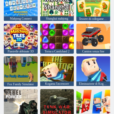
Mahjong Connect
Shanghai mahjong
Tessere di collegamento del Re del Mahjong
Piastrelle abbinate 3D
Torna a Candyland 2
Camion senza fine
Kogama l'ascensore
Eliminazione di Kogama
Fox Family Simulator