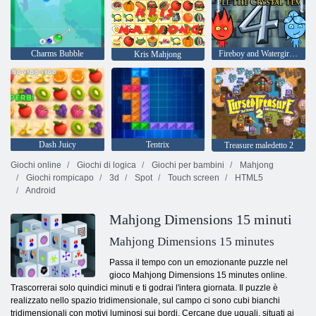
Charms Bubble
Fireboy and Watergirl 4: Tempio di Cristallo
Kris Mahjong
Dash Juicy
Tentrix
Treasure maledetto 2
Giochi online
Giochi di logica
Giochi per bambini
Mahjong
Giochi rompicapo
3d
Spot
Touch screen
HTML5
Android
Mahjong Dimensions 15 minuti
Mahjong Dimensions 15 minutes
Passa il tempo con un emozionante puzzle nel
gioco Mahjong Dimensions 15 minutes online.
Trascorrerai solo quindici minuti e ti godrai l'intera giornata. Il puzzle è
realizzato nello spazio tridimensionale, sul campo ci sono cubi bianchi
tridimensionali con motivi luminosi sui bordi. Cercane due uguali, situati ai