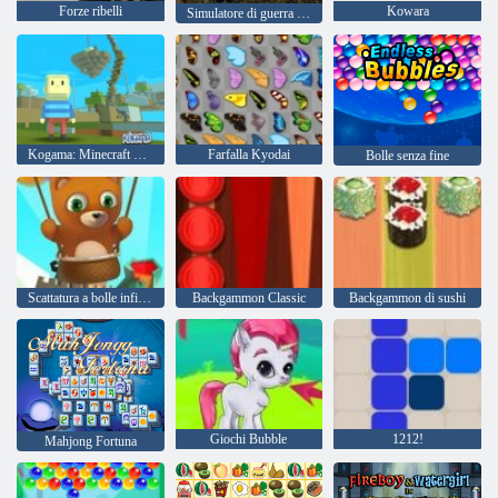
Forze ribelli
Kowara
Simulatore di guerra di carri armati
Kogama: Minecraft Sky Land
Farfalla Kyodai
Bolle senza fine
Scattatura a bolle infinita
Backgammon Classic
Backgammon di sushi
Giochi Bubble
1212!
Mahjong Fortuna