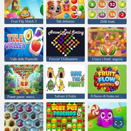
Fruit Flip Match 3
Tale deliziose
2048 frutti
Valle delle Piastrelle
Freccia! Ordinamento degli alimenti
Unisci i frutti: anguria
Salvare il frutto
Il flusso di frutta corrisponde 3
Piante pazze: unisci, cresci e vinci