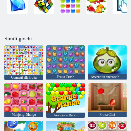
Simili giochi
Fruita Crush
Avventura succose bacche
Connetti alla frutta
Mahjong: Shuigo
Frutta Chef
Arancione Ranch