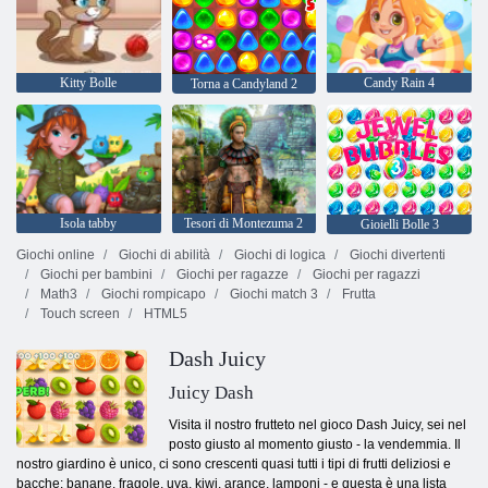
Kitty Bolle
Candy Rain 4
Torna a Candyland 2
Isola tabby
Tesori di Montezuma 2
Gioielli Bolle 3
Giochi online
Giochi di abilità
Giochi di logica
Giochi divertenti
Giochi per bambini
Giochi per ragazze
Giochi per ragazzi
Math3
Giochi rompicapo
Giochi match 3
Frutta
Touch screen
HTML5
Dash Juicy
Juicy Dash
Visita il nostro frutteto nel gioco Dash Juicy, sei nel
posto giusto al momento giusto - la vendemmia. Il
nostro giardino è unico, ci sono crescenti quasi tutti i tipi di frutti deliziosi e
bacche: banane, fragole, uva, kiwi, arance, lamponi - e questa è una lista