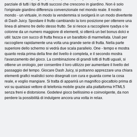
parziale di tutti i tipi di frutti succosi che crescono in giardino. Non è solo
l'originale giardino differenza convenzionale nel mondo reale. Il nostro
mondo - un virtuale, in modo la vendemmia si svolgerà in un modo divertente
di Dash Juicy. Spostare il frutto cambiando la loro posizione per ottenere una
linea di almeno tre dello stesso frutto. Se si riesce a raccogliere ryadya o le
colonne da un numero maggiore di elementi, si otterrà un bel bonus dolci e
utili: tazze con succo di frutta fresca e un barattolo di marmellata. Usali per
raccogliere rapidamente una volta una grande serie di frutta. Nella parte
superiore dello schermo si vedrà due scala parallelo. One - tempo e mostra
quanto resta prima della fine del livello è completa, e il secondo mostra
l'avanzamento del gioco. La combinazione di grandi lotti di frutti uguali, si
ottiene un orologio, per consentire il loro utilizzo per aumentare il livello del
passaggio del tempo. Giocare Dash Juicy, si potranno apprezzare una chiara
elementi grafici realistici sono disegnati con cura e guarda come la cosa
reale, e voglio mangiare. Si tratta di apparirà un magnifico giocattolo prima di
voi su qualsiasi vettore di telefonia mobile grazie alla piattaforma HTML5
senza freni e distorsione. Godetevi gioco bellissimo e coinvolgente, da non
perdere la possibilità di indulgere ancora una volta in relax.