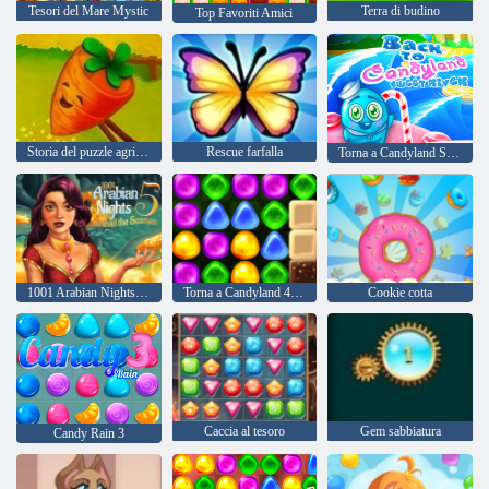
Tesori del Mare Mystic
Terra di budino
Top Favoriti Amici
Storia del puzzle agricolo
Rescue farfalla
Torna a Candyland Sweet River
1001 Arabian Nights 5: Sinbad the Seaman
Torna a Candyland 4: Lollipop Garden
Cookie cotta
Caccia al tesoro
Gem sabbiatura
Candy Rain 3