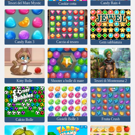
Tesori del Mare Mystic
Candy Rain 4
Cookie cotta
Candy Rain 3
Caccia al tesoro
Gem sabbiatura
Kitty Bolle
Shooter a bolle di mare
Tesori di Montezuma 2
Gioielli Bolle 3
Fruita Crush
Calcio Bolle