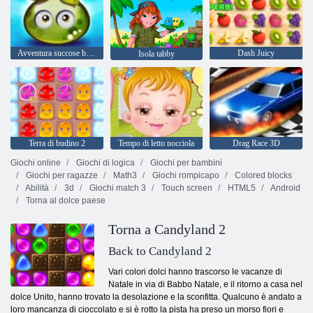
Avventura succose bacche
Dash Juicy
Isola tabby
Terra di budino 2
Tempo di letto nocciola
Drag Race 3D
Giochi online
Giochi di logica
Giochi per bambini
Giochi per ragazze
Math3
Giochi rompicapo
Colored blocks
Abilità
3d
Giochi match 3
Touch screen
HTML5
Android
Torna al dolce paese
Torna a Candyland 2
Back to Candyland 2
Vari colori dolci hanno trascorso le vacanze di
Natale in via di Babbo Natale, e il ritorno a casa nel
dolce Unito, hanno trovato la desolazione e la sconfitta. Qualcuno è andato a
loro mancanza di cioccolato e si è rotto la pista ha preso un morso fiori e