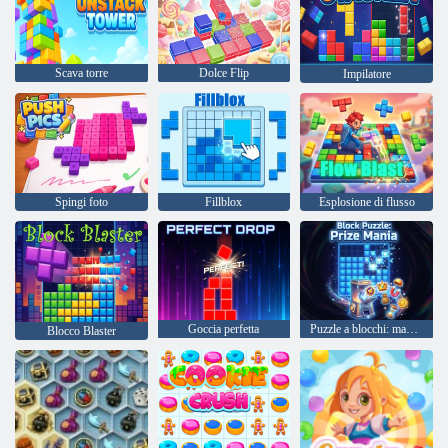
Scava torre
Dolce Flip
Impilatore
Spingi foto
Fillblox
Esplosione di flusso
Goccia perfetta
Puzzle a blocchi: mania dei premi
Blocco Blaster