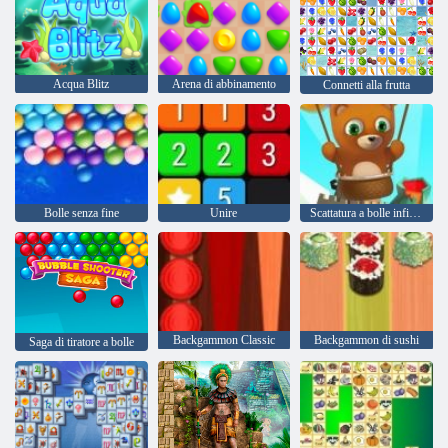
Acqua Blitz
Arena di abbinamento
Connetti alla frutta
Bolle senza fine
Unire
Scattatura a bolle infinita
Backgammon Classic
Backgammon di sushi
Saga di tiratore a bolle