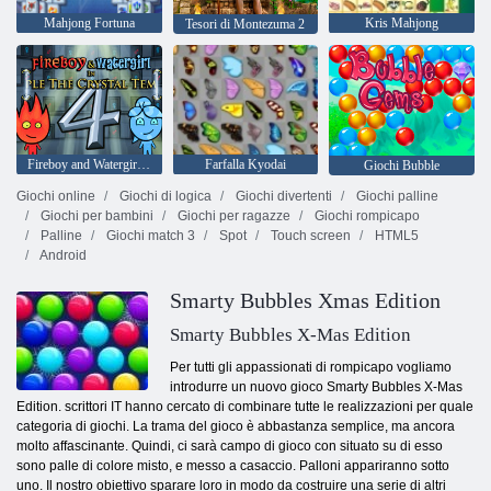
Mahjong Fortuna
Kris Mahjong
Tesori di Montezuma 2
Fireboy and Watergirl 4: Tempio di Cristallo
Farfalla Kyodai
Giochi Bubble
Giochi online
Giochi di logica
Giochi divertenti
Giochi palline
Giochi per bambini
Giochi per ragazze
Giochi rompicapo
Palline
Giochi match 3
Spot
Touch screen
HTML5
Android
Smarty Bubbles Xmas Edition
Smarty Bubbles X-Mas Edition
Per tutti gli appassionati di rompicapo vogliamo
introdurre un nuovo gioco Smarty Bubbles X-Mas
Edition. scrittori IT hanno cercato di combinare tutte le realizzazioni per quale
categoria di giochi. La trama del gioco è abbastanza semplice, ma ancora
molto affascinante. Quindi, ci sarà campo di gioco con situato su di esso
sono palle di colore misto, e messo a casaccio. Palloni appariranno sotto
uno. Il nostro obiettivo sparare loro in modo da costruire una serie di altri