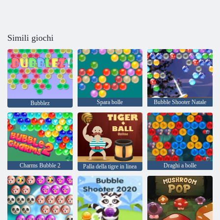
Simili giochi
Spara bolle
Bubble Shooter Natale
Bubblez
Charms Bubble 2
Draghi a bolle
Palla della tigre in linea