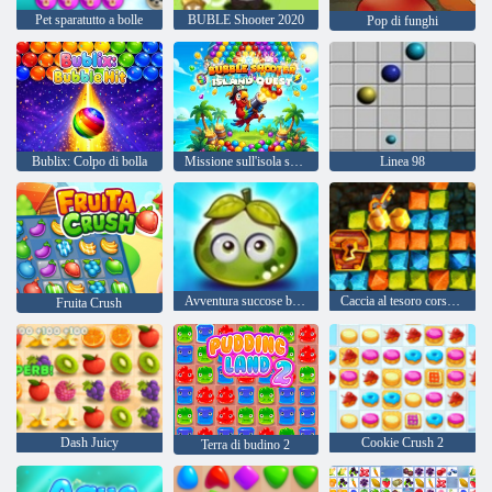
Pet sparatutto a bolle
BUBLE Shooter 2020
Pop di funghi
Bublix: Colpo di bolla
Missione sull'isola sparabolle
Linea 98
Avventura succose bacche
Caccia al tesoro corsa all'oro
Fruita Crush
Dash Juicy
Cookie Crush 2
Terra di budino 2