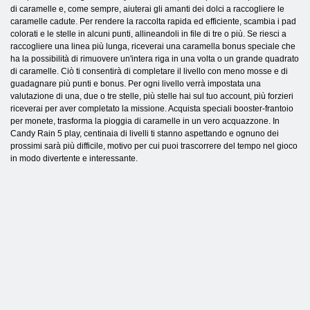
di caramelle e, come sempre, aiuterai gli amanti dei dolci a raccogliere le
caramelle cadute. Per rendere la raccolta rapida ed efficiente, scambia i pad
colorati e le stelle in alcuni punti, allineandoli in file di tre o più. Se riesci a
raccogliere una linea più lunga, riceverai una caramella bonus speciale che
ha la possibilità di rimuovere un'intera riga in una volta o un grande quadrato
di caramelle. Ciò ti consentirà di completare il livello con meno mosse e di
guadagnare più punti e bonus. Per ogni livello verrà impostata una
valutazione di una, due o tre stelle, più stelle hai sul tuo account, più forzieri
riceverai per aver completato la missione. Acquista speciali booster-frantoio
per monete, trasforma la pioggia di caramelle in un vero acquazzone. In
Candy Rain 5 play, centinaia di livelli ti stanno aspettando e ognuno dei
prossimi sarà più difficile, motivo per cui puoi trascorrere del tempo nel gioco
in modo divertente e interessante.