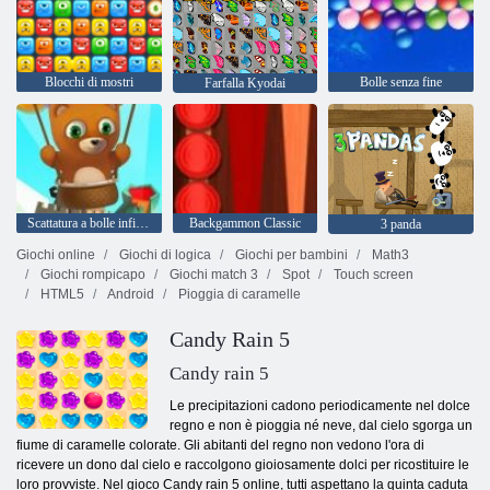
Blocchi di mostri
Bolle senza fine
Farfalla Kyodai
Scattatura a bolle infinita
Backgammon Classic
3 panda
Giochi online
Giochi di logica
Giochi per bambini
Math3
Giochi rompicapo
Giochi match 3
Spot
Touch screen
HTML5
Android
Pioggia di caramelle
Candy Rain 5
Candy rain 5
Le precipitazioni cadono periodicamente nel dolce
regno e non è pioggia né neve, dal cielo sgorga un
fiume di caramelle colorate. Gli abitanti del regno non vedono l'ora di
ricevere un dono dal cielo e raccolgono gioiosamente dolci per ricostituire le
loro provviste. Nel gioco Candy rain 5 online, tutti aspettano la quinta caduta