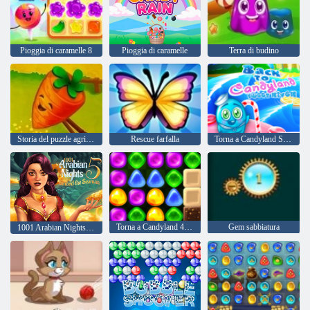
Pioggia di caramelle 8
Pioggia di caramelle
Terra di budino
Storia del puzzle agricolo
Rescue farfalla
Torna a Candyland Sweet River
Torna a Candyland 4: Lollipop Garden
Gem sabbiatura
1001 Arabian Nights 5: Sinbad the Seaman