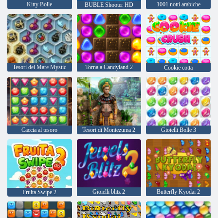
Kitty Bolle
1001 notti arabiche
BUBLE Shooter HD
Tesori del Mare Mystic
Torna a Candyland 2
Cookie cotta
Caccia al tesoro
Tesori di Montezuma 2
Gioielli Bolle 3
Gioielli blitz 2
Butterfly Kyodai 2
Fruita Swipe 2