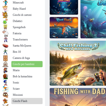
Minecraft
Baby Hazel
Giochi di cartoni
Immersioni
Didattici
profonde
notturne in
Spongebob
acque poco
profonde
Pesca divertente
Fattoria
Transformers
Saetta McQueen
Ben 10
Fiume Pescatore
Camera di fuga
Giochi per bambini
Mario
Bob la lumachina
Scala
Sonic
Sciare
Missioni
Giochi Flash