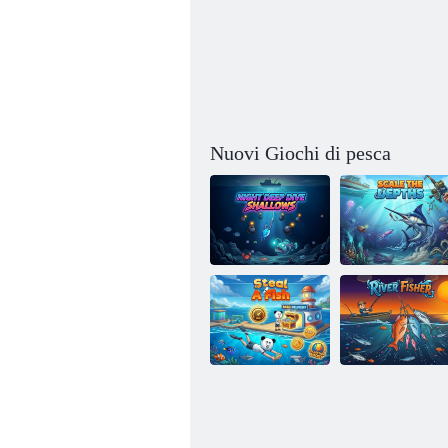
Nuovi Giochi di pesca
Immersioni
profonde
notturne in
acque poco
Scala le
profonde
profondità
Ruba un pesce
Fiume Pescatore