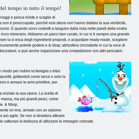
 del tempo in tutto il tempo!
naggi e pesca riviste e scaglie di
a non è preoccupato, perché essi stessi non hanno dubbio la sua veridicità,
rso. E quando sono costretti a languire dalla noia nelle pareti della vostra
i il ricco minerario. Abbiamo un parco ben curato, in cui vi è sempre una grande
arare la si esca degli ingredienti proposti, o acquistare ready-made, scegliere
Sicuramente potrete godere e & nbsp; atmosfera circostante in cui la voce di
ttrezzature, e può anche organizzare una competizione con altri pescatori.
 modo per nutrire la famiglia o tribù.
untiti, gettandoli come lance o solo la
ioni e armare le armi primitive, per
 iniziato la sua opera. La scelta di
di massa, ma più grandi pesci, come
ole. & Nbsp;
mente on-line, armato con un arpione.
e più agile. Se non si desidera attivare
 catturare la bellezza di utilizzare le immagini colorate.