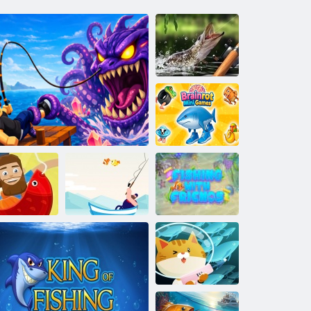
Mattina fermo
Minigiochi
Brainrot
Hooked Inc
Il maestro di
Pescando con gli
online
Cattura mortale!
pesce
amici