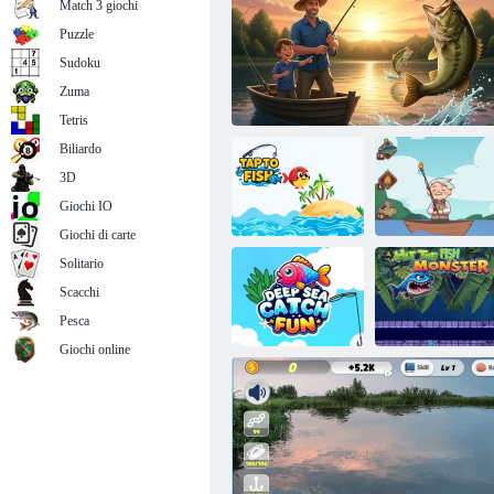
Match 3 giochi
Puzzle
Sudoku
Zuma
Pesca rilassante 2 Nuovi orizzonti
Tetris
Biliardo
3D
Giochi IO
Giochi di carte
Solitario
Scacchi
Tocca per
pescare
Pescare con papà
Pesca profonda
Pesca
Giochi online
Deep Sea Catch
Hit the Fish
divertente
Monster