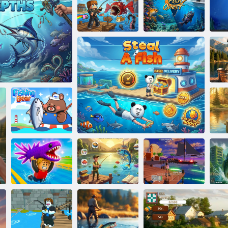
Vai a pesca
Pesca: cattura il
Ricerca del
Brainrot segreto
Pesca. io
pesce
F
 le profondità
Orso pescatore
P
Cattura un pesce
An
Obby
Pesca Inc
Ruba un pesce
Pesce Pazzo