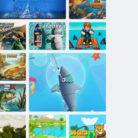
Il FisherCat
online
Ricerca di pesca
uria di pesca
Re della pesca
Agganciato
Obby: Zattera
esca fluviale
omalia della
pesca