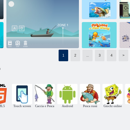
Ragazzo da
Noob Fish
pesca
Pesca
Fishing
Barone di pesca
- Real pesca
Pesca russa in ma
1
2
...
3
4
>
Terra dei Pesci -
)
Mondo dei Pesci
Simulatore di pesca
ML5
Touch screen
Caccia e Pesca
Android
Pesca russi
Giochi online