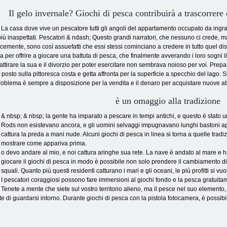
Il gelo invernale? Giochi di pesca contribuirà a trascorrere
La casa dove vive un pescatore tutti gli angoli del appartamento occupato da ingra
iù inaspettati. Pescatori & ndash; Questo grandi narratori, che nessuno ci crede, m
ente, sono così assuefatti che essi stessi cominciano a credere in tutto quel disco
retta per offrire a giocare una battuta di pesca, che finalmente avverando i loro sogn
 attirare la sua e il divorzio per poter esercitare non sembrava noioso per voi. Prep
posto sulla pittoresca costa e getta affronta per la superficie a specchio del lago. 
 problema è sempre a disposizione per la vendita e il denaro per acquistare nuove a
è un omaggio alla tradizione
& nbsp; & nbsp; la gente ha imparato a pescare in tempi antichi, e questo è stato un
Rods non esistevano ancora, e gli uomini selvaggi impugnavano lunghi bastoni app
cattura la preda a mani nude. Alcuni giochi di pesca in linea si torna a quelle tradiz
mostrare come appariva prima.
o devo andare al mio, e noi cattura aringhe sua rete. La nave è andato al mare e ha
giocare il giochi di pesca in modo è possibile non solo prendere il cambiamento 
squali. Quanto più questi residenti catturano i mari e gli oceani, le più profitti si vu
I pescatori coraggiosi possono fare immersioni al giochi fondo e la pesca gratuita
Tenete a mente che siete sul vostro territorio alieno, ma il pesce nel suo elemento, 
 di guardarsi intorno. Durante giochi di pesca con la pistola fotocamera, è possibile