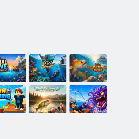
sca nella Baia
Ricerca del
dei Coralli
pesce
Ricerca di pesca
Pesca rilassante
2 Nuovi
sca divertente
orizzonti
Cattura mortale!