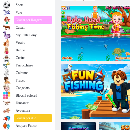
Sport
Volo
Giochi per Ragazze
Cavalli
My Little Pony
Vestire
Barbie
Cucina
Parrucchiere
Colorare
Trucco
Congelato
Blocchi colorati
Dinosauri
Avventura
Baby Hazel Pesca Tempo
Giochi per due
Acqua e Fuoco