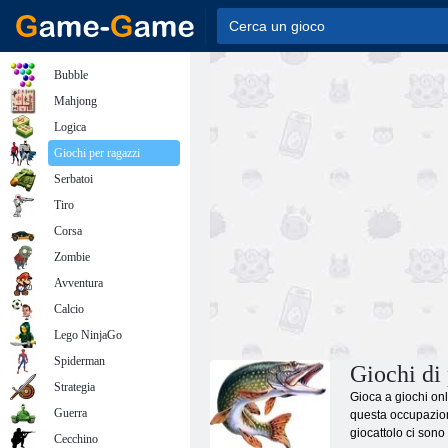
Bubble
Mahjong
Logica
Giochi per ragazzi
Serbatoi
Tiro
Corsa
Zombie
Avventura
Calcio
Lego NinjaGo
Spiderman
Giochi di
Strategia
Gioca a giochi onl
Guerra
questa occupazione
giocattolo ci sono
Cecchino