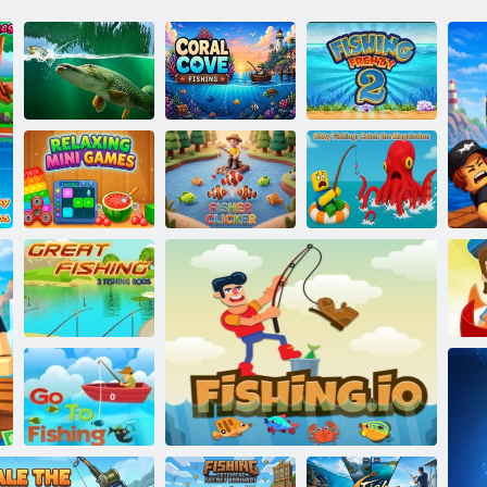
Pesca nella Baia
Fregio di pesca
Willow Pond
dei Coralli
2
Obby Fishing:
Minigiochi
cattura il
rilassanti
Fisher Clicker
Megalodonte
Grande pesca