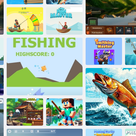
Pescalo! -
Roblox
Fish Rain 2
Orbita di pesce
Master di pesce
M
Smithing Master
Pesca in modo rus