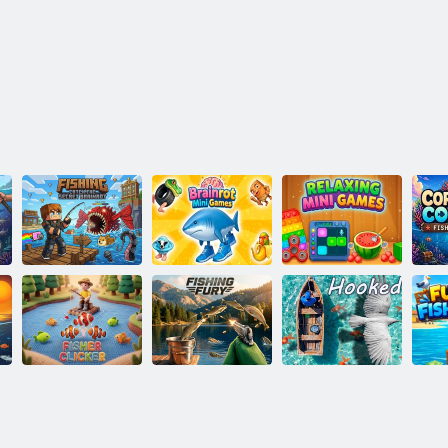
Pesca: cattura il
Minigiochi
Minigiochi
Pe
Brainrot segreto
Brainrot
rilassanti
Fisher Clicker
Furia di pesca
Agganciato
Pe