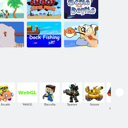
Pesce che spara
Barone della
a pesce
pesca vera pesca
cacciatore
Ridimensionare
re
Angler Pro
Spara dei pesci!
la profondità
Libro da
La pesca
Pesca in
colorare: Pesca a
accogliente
banchina
sorpresa
Arcade
WebGL
Raccolta
Sparare
Azione
Giochi
rompicapo