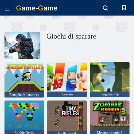
Giochi di sparare
Kowara
Kogama pvp
Battaglie di Janissary
Bubble Ocean
Missione zombi 3
Fucili piccoli