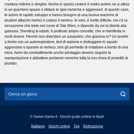
creature mitiche e streghe. Anche lo spazio cedere il vostro potere se si attiva
in un guerriero spazio e sfidare le spie nemiche e aggressori. In questo caso,
le azioni di rapido sviluppo e hanno bisogno di una buona reazione di
eludere attacchi nemici e colpire il nemico. In volo, è molto difficile, ma c'è la
sensazione che siete nel cuore di Star Wars, e dipende da voi la libertà alla
galassia. Shooting & ndash; è piuttosto ampio concetto, che si manifesta in
modi diversi. Perché non diventare un assassino, che giaceva in? Un lavello
a fondo con un autorespiratore, test di arpione e distruggere lo squalo
aggressivo o sparare al nemico, non gli permette di installare a bordo di una
mina. Aerei da combattimento anche pilotaggio devono seguire la
manipolazione e abbattere portaerei nemiche tutta la loro linea di proiettili di
piombo.
© Game-Game.it - Giochi gratis online in flash
English
Italiano
Giochi online
Tag
Retroazione