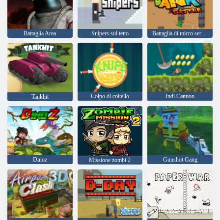
Battaglia Area
Snipers sul tetto
Battaglia di micro serbatoio
Colpo di coltello
Indi Cannon
Tankhit
Dinoz
Gunshot Gang
Missione zombi 2