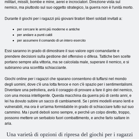
militari, missili, bombe e mine, aerei e incrociatori. Direzione vista sul
nemico, ma piuttosto sul suo oggetto strategico, la guerra non è l'unità morto.
Durante il giochi per i ragazzi più giovani tiratori liberi soldati invitati a:
per cercare le armi più moderne e antiche
per andare a punti caldi
per assumere il comando di un intero esercito
Essi saranno in grado di dimostrare il suo valore ogni comandante e
prendere decisioni sulla gestione del offensivo o difesa. Tattiche ben scelte
portano sempre alla vittoria, ma se calcolata male, superare il nemico, e si
subiranno una sconfitta schiacciante.
Giochi online per i ragazzi che sparano consentono di tuffarsi nel mondo
degli uomini, dove c'è una lotta feroce e non c'è spazio per i sentimentalismi.
Diventare una petroliera, avrà il coraggio di provare a fare il giro del nemico,
con una mossa intelligente. Questa macchina da guerra più di cento anni, e
lei ha dovuto subire un sacco di cambiamenti. Se i primi modelli erano lenti e
vulnerabili, ma ora è un'arma formidabile in grado di schiacciare tutto sul suo
cammino. Ma i punti deboli sono sempre, e perché un colpo diretto, troppo,
possono mettere un serbatoio fuori combattimento, e anche farlo saltare in
aria.
Una varietà di opzioni di ripresa del giochi per i ragazzi