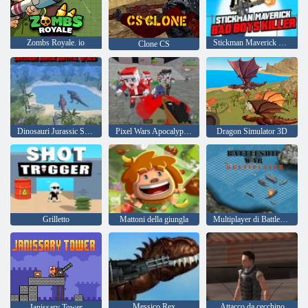
Zombs Royale. io
Stickman Maverick Bad Boys Killer
Clone CS
Dinosauri Jurassic Survival World
Pixel Wars Apocalypse Zombie
Dragon Simulator 3D
Grilletto
Mattoni della giungla
Multiplayer di Battleship War
Messico Rex
Attacco da cecchino
Janissary Tower