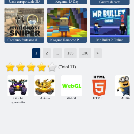
Cash aeroportuale 3D
Kogama: D Day
Guerra di carta
Cecchino fantasma d'élite
Kogama Rainbow Parkour
Mr Bullet 2 Online
1
2
...
135
136
>
(Total 11)
Giochi
Azione
WebGL
HTML5
Abilità
sparatutto