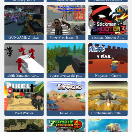
GUNGAME 24 pixel
Stickman Shooter 3 tra i mostri
Forze Mascherate: Sopravvivenza Zombie
Battle Simulator: Counter Stickman
Sopravvivenza dei pixel
Kogama: 4 Guerra
Pixel Warrior
Tanko. io
Combattimento frattale X