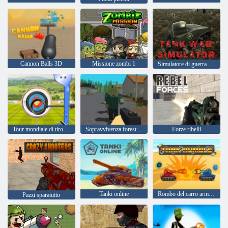
Cannon Balls 3D
Missione zombi 1
Simulatore di guerra di carri armati
Tour mondiale di tiro con l'arco
Sopravvivenza forestale
Forze ribelli
Tanki online
Rombo del carro armato
Pazzi sparatutto