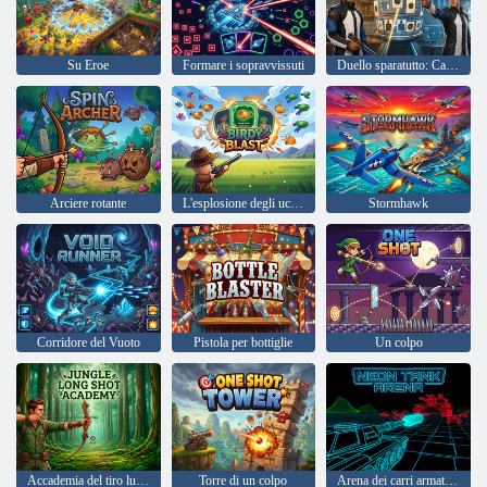
Su Eroe
Formare i sopravvissuti
Duello sparatutto: Campione di precisione
Arciere rotante
L'esplosione degli uccellini
Stormhawk
Corridore del Vuoto
Pistola per bottiglie
Un colpo
Accademia del tiro lungo nella giungla
Torre di un colpo
Arena dei carri armati al neon