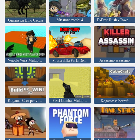
Missione zombi 4
D-Day: Rush - Tower Defense
Giurassica Dino Caccia
Veicolo Wars Multiplayer 2020
Assassino assassino
Strada della Furia Desert Strike
Kogama: Crea per vincere
Pixel Combat Multiplayer
Kogama: cubecraft