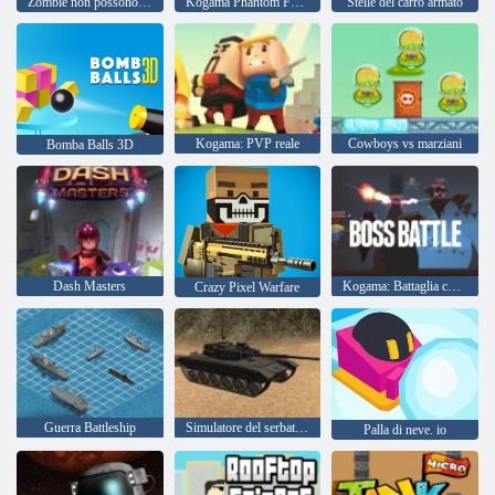
Zombie non possono saltare
Kogama Phantom Force
Stelle del carro armato
Kogama: PVP reale
Cowboys vs marziani
Bomba Balls 3D
Dash Masters
Kogama: Battaglia contro il boss
Crazy Pixel Warfare
Guerra Battleship
Simulatore del serbatoio
Palla di neve. io