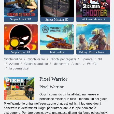
Sniper Attack 3D
Stickman Shooter 2
Sniper Mission 3D
Sniper Shot 3D
Tanki online
D-Day: Rush - Tower Defense
Giochi online
Giochi di tiro
Giochi per ragazzi
Sparare
3d
Azione
Giochi sparatutto
Minecraft
Arcade
WebGL
la guerra pixel
Pixel Warrior
Pixel Warrior
Oggi il comando gli ha affidato numerose e
pericolose missioni in tutto il mondo. Tu nel gioco
Pixel Warrior lo unirai nell'esecuzione di questi edifici. Il tuo eroe dovrà
penetrare in determinati luoghi per rintracciare le truppe nemiche e
distruggerle. Per fare questo, avrai una massa di armi da fuoco ed esplosivi.