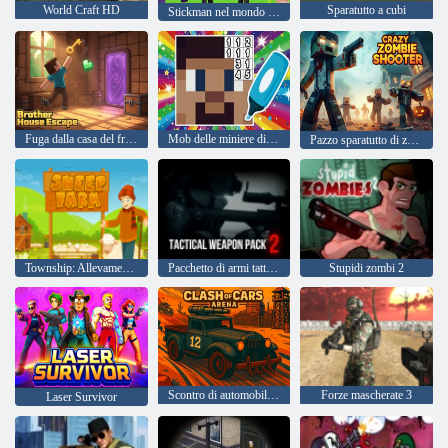
World Craft HD
Sparatutto a cubi
Stickman nel mondo dell'artigianato
Fuga dalla casa del fratello
Mob delle miniere di pittura
Pazzo sparatutto di zombi
Township: Allevamento di pecore
Pacchetto di armi tattiche 2
Stupidi zombi 2
Scontro di automobili Arena
Forze mascherate 3
Laser Survivor