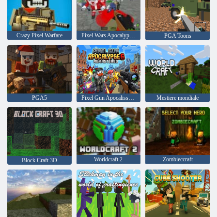
Crazy Pixel Warfare
Pixel Wars Apocalypse Zombie
PGA Toons
PGA5
Pixel Gun Apocalisse 6 rimasterizzato
Mestiere mondiale
Worldcraft 2
Zombieccraft
Block Craft 3D