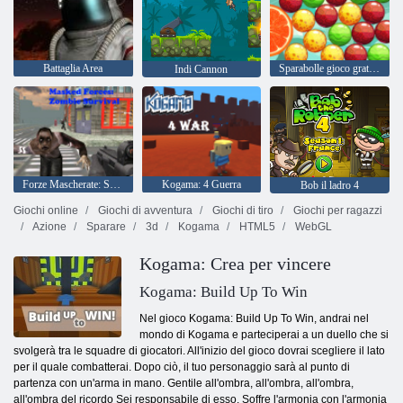
Battaglia Area
Sparabolle gioco gratis Bubble Pop Story
Indi Cannon
Forze Mascherate: Sopravvivenza Zombie
Kogama: 4 Guerra
Bob il ladro 4
Giochi online
Giochi di avventura
Giochi di tiro
Giochi per ragazzi
Azione
Sparare
3d
Kogama
HTML5
WebGL
Kogama: Crea per vincere
Kogama: Build Up To Win
Nel gioco Kogama: Build Up To Win, andrai nel
mondo di Kogama e parteciperai a un duello che si
svolgerà tra le squadre di giocatori. All'inizio del gioco dovrai scegliere il lato
per il quale combatterai. Dopo ciò, il tuo personaggio sarà al punto di
partenza con un'arma in mano. Gentile all'ombra, all'ombra, all'ombra,
all'ombra del ricordo Sei responsabile di esso. Soffre l'armonia con l'armonia