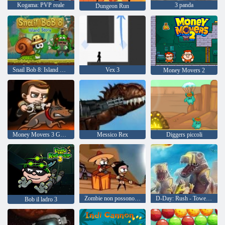
Kogama: PVP reale
3 panda
Dungeon Run
Snail Bob 8: Island Story
Vex 3
Money Movers 2
Money Movers 3 Guard Duty
Messico Rex
Diggers piccoli
Zombie non possono saltare
D-Day: Rush - Tower Defense
Bob il ladro 3