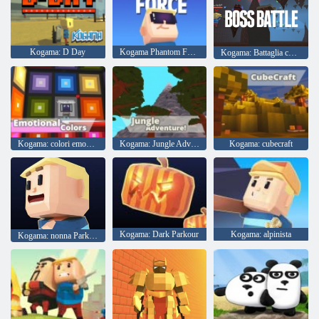
Kogama: D Day
Kogama Phantom Force
Kogama: Battaglia contro il boss
Kogama: colori emozionali
Kogama: Jungle Adventure
Kogama: cubecraft
Kogama: Dark Parkour
Kogama: alpinista
Kogama: nonna Parkour