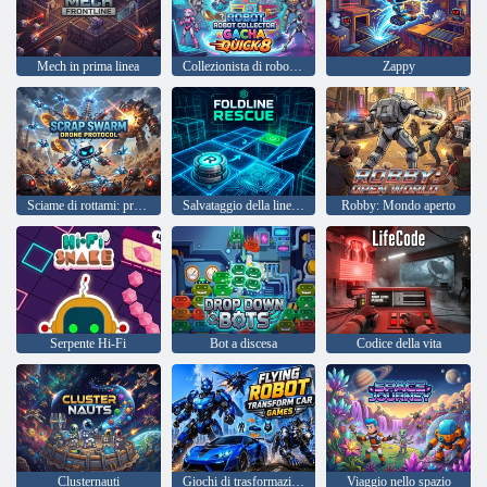
Mech in prima linea
Collezionista di robot Gacha Quick 8
Zappy
Sciame di rottami: protocollo drone
Salvataggio della linea di piegatura
Robby: Mondo aperto
Serpente Hi-Fi
Bot a discesa
Codice della vita
Clusternauti
Giochi di trasformazione di robot volanti
Viaggio nello spazio