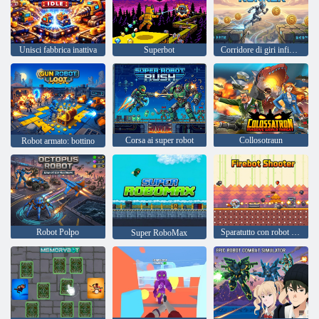
Unisci fabbrica inattiva
Superbot
Corridore di giri infinito 2D
Corsa ai super robot
Collosotraun
Robot armato: bottino
Robot Polpo
Sparatutto con robot di fuoco
Super RoboMax