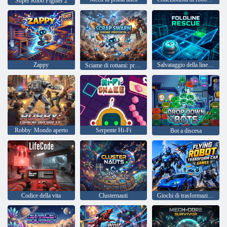
Super Robo Fighter 2
Zappy
Salvataggio della linea di piegatura
Sciame di rottami: protocollo drone
Robby: Mondo aperto
Serpente Hi-Fi
Bot a discesa
Codice della vita
Clusternauti
Giochi di trasformazione di robot volanti