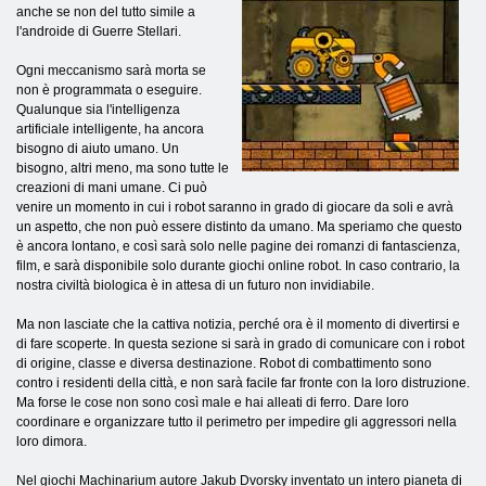
anche se non del tutto simile a
l'androide di Guerre Stellari.
Ogni meccanismo sarà morta se
non è programmata o eseguire.
Qualunque sia l'intelligenza
artificiale intelligente, ha ancora
bisogno di aiuto umano. Un
bisogno, altri meno, ma sono tutte le
creazioni di mani umane. Ci può
venire un momento in cui i robot saranno in grado di giocare da soli e avrà
un aspetto, che non può essere distinto da umano. Ma speriamo che questo
è ancora lontano, e così sarà solo nelle pagine dei romanzi di fantascienza,
film, e sarà disponibile solo durante giochi online robot. In caso contrario, la
nostra civiltà biologica è in attesa di un futuro non invidiabile.
Ma non lasciate che la cattiva notizia, perché ora è il momento di divertirsi e
di fare scoperte. In questa sezione si sarà in grado di comunicare con i robot
di origine, classe e diversa destinazione. Robot di combattimento sono
contro i residenti della città, e non sarà facile far fronte con la loro distruzione.
Ma forse le cose non sono così male e hai alleati di ferro. Dare loro
coordinare e organizzare tutto il perimetro per impedire gli aggressori nella
loro dimora.
Nel giochi Machinarium autore Jakub Dvorsky inventato un intero pianeta di