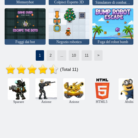
Memorybot
Colpisci Esperto 3D
Simulatore di combattimento robotico epico
Fuggi dai bot
Negozio robotico
Fuga del robot bumb
1
2
...
10
11
>
(Total 11)
Sparare
Azione
Azione
HTML5
Abilità