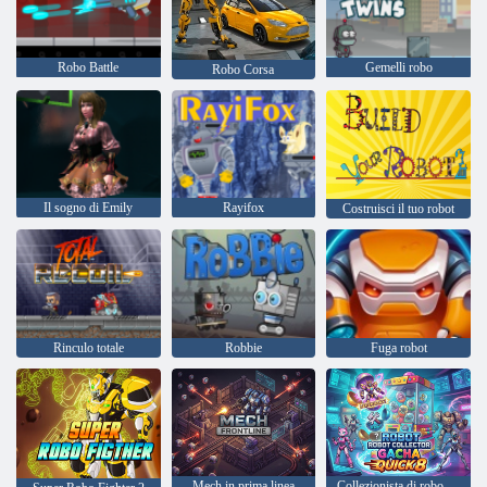
Robo Battle
Gemelli robo
Robo Corsa
Il sogno di Emily
Rayifox
Costruisci il tuo robot
Rinculo totale
Robbie
Fuga robot
Mech in prima linea
Collezionista di robot Gacha Quick 8