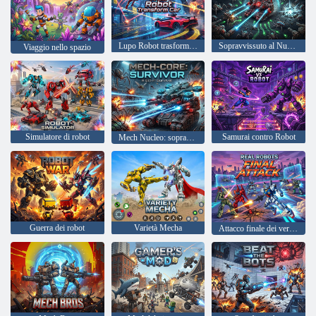
Lupo Robot trasforma l'auto
Sopravvissuto al Nucleo Mech
Viaggio nello spazio
Simulatore di robot
Samurai contro Robot
Mech Nucleo: sopravvissuto
Guerra dei robot
Varietà Mecha
Attacco finale dei veri robot