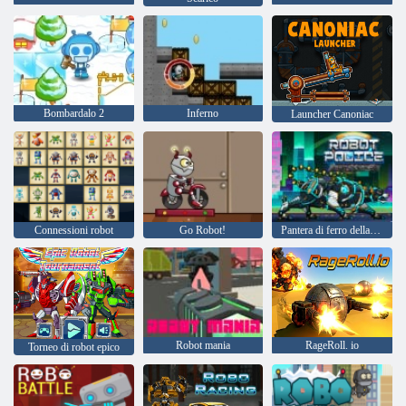
Bombardalo 2
Inferno
Launcher Canoniac
Connessioni robot
Go Robot!
Pantera di ferro della polizia del robot
Robot mania
RageRoll. io
Torneo di robot epico