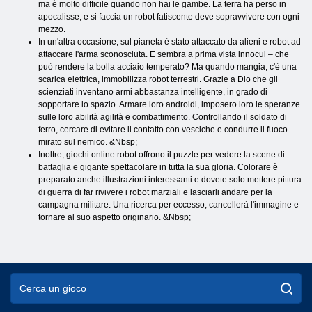
ma è molto difficile quando non hai le gambe. La terra ha perso in
apocalisse, e si faccia un robot fatiscente deve sopravvivere con ogni
mezzo.
In un'altra occasione, sul pianeta è stato attaccato da alieni e robot ad
attaccare l'arma sconosciuta. E sembra a prima vista innocui – che
può rendere la bolla acciaio temperato? Ma quando mangia, c'è una
scarica elettrica, immobilizza robot terrestri. Grazie a Dio che gli
scienziati inventano armi abbastanza intelligente, in grado di
sopportare lo spazio. Armare loro androidi, imposero loro le speranze
sulle loro abilità agilità e combattimento. Controllando il soldato di
ferro, cercare di evitare il contatto con vesciche e condurre il fuoco
mirato sul nemico. &Nbsp;
Inoltre, giochi online robot offrono il puzzle per vedere la scene di
battaglia e gigante spettacolare in tutta la sua gloria. Colorare è
preparato anche illustrazioni interessanti e dovete solo mettere pittura
di guerra di far rivivere i robot marziali e lasciarli andare per la
campagna militare. Una ricerca per eccesso, cancellerà l'immagine e
tornare al suo aspetto originario. &Nbsp;