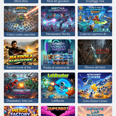
Mech Bros
Mod del giocatore
Sconfiggi i bot
Sterminatori Mecha
Lotta tra supereroi della guerra robotica
Unisci contro macchine
Sopravvissuti al bazooka
Discesa del ferro
Partita di memoria del robot
Dominatori: lotta contro i dinosauri
LabBuster
Astro Robot Clicker