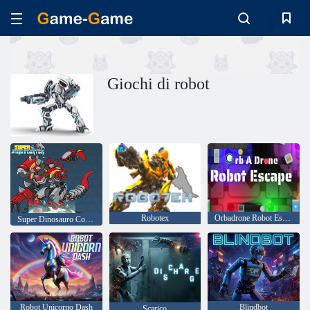
Giochi di robot
Robotex
Orbadrone Robot Escape
Super Dinosauro Combattente
Robot Unicorno Dash
Blindbot
Scarico