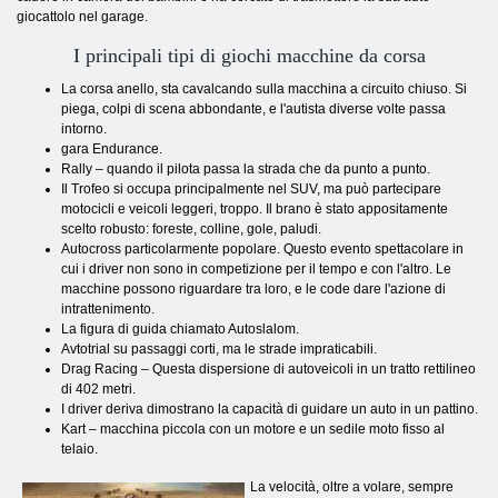
giocattolo nel garage.
I principali tipi di giochi macchine da corsa
La ​​corsa anello, sta cavalcando sulla macchina a circuito chiuso. Si
piega, colpi di scena abbondante, e l'autista diverse volte passa
intorno.
gara Endurance.
Rally – quando il pilota passa la strada che da punto a punto.
Il Trofeo si occupa principalmente nel SUV, ma può partecipare
motocicli e veicoli leggeri, troppo. Il brano è stato appositamente
scelto robusto: foreste, colline, gole, paludi.
Autocross particolarmente popolare. Questo evento spettacolare in
cui i driver non sono in competizione per il tempo e con l'altro. Le
macchine possono riguardare tra loro, e le code dare l'azione di
intrattenimento.
La ​​figura di guida chiamato Autoslalom.
Avtotrial su passaggi corti, ma le strade impraticabili.
Drag Racing – Questa dispersione di autoveicoli in un tratto rettilineo
di 402 metri.
I driver deriva dimostrano la capacità di guidare un auto in un pattino.
Kart – macchina piccola con un motore e un sedile moto fisso al
telaio.
La velocità, oltre a volare, sempre