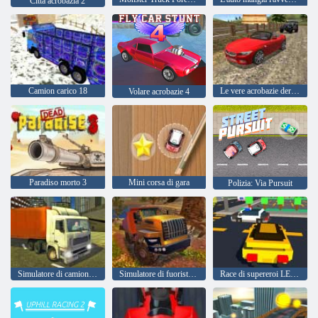
Città acrobazia 2
Camion carico 18
Le vere acrobazie derivano l'auto che guida 3d
Volare acrobazie 4
Paradiso morto 3
Mini corsa di gara
Polizia: Via Pursuit
Simulatore di camion della città reale
Simulatore di fuoristrada Hill Climb
Race di supereroi LEGO