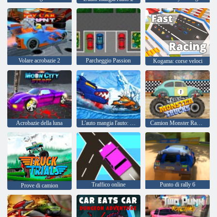
Volare acrobazie 2
Parcheggio Passion
Kogama: corse veloci
Acrobazie della luna
L'auto mangia l'auto: avventura invernale
Camion Monster Racing
Traffico online
Punto di rally 6
Prove di camion