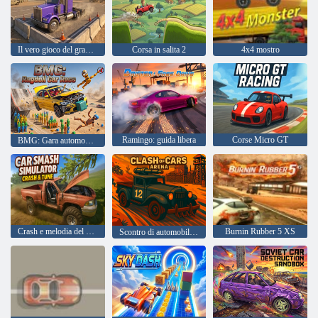
Il vero gioco del grande camion
Corsa in salita 2
4x4 mostro
Ramingo: guida libera
Corse Micro GT
BMG: Gara automobilistica Ragdoll
Crash e melodia del simulatore di macchine per auto
Burnin Rubber 5 XS
Scontro di automobili Arena