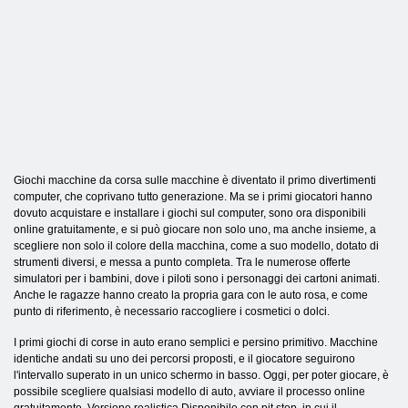
Giochi macchine da corsa sulle macchine è diventato il primo divertimenti
computer, che coprivano tutto generazione. Ma se i primi giocatori hanno
dovuto acquistare e installare i giochi sul computer, sono ora disponibili
online gratuitamente, e si può giocare non solo uno, ma anche insieme, a
scegliere non solo il colore della macchina, come a suo modello, dotato di
strumenti diversi, e messa a punto completa. Tra le numerose offerte
simulatori per i bambini, dove i piloti sono i personaggi dei cartoni animati.
Anche le ragazze hanno creato la propria gara con le auto rosa, e come
punto di riferimento, è necessario raccogliere i cosmetici o dolci.
I primi giochi di corse in auto erano semplici e persino primitivo. Macchine
identiche andati su uno dei percorsi proposti, e il giocatore seguirono
l'intervallo superato in un unico schermo in basso. Oggi, per poter giocare, è
possibile scegliere qualsiasi modello di auto, avviare il processo online
gratuitamente. Versione realistica Disponibile con pit stop, in cui il