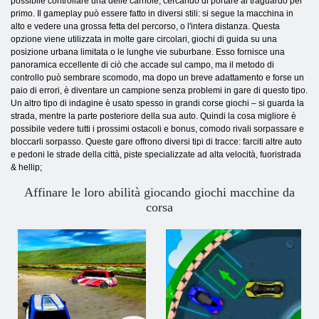
possibile controllare una delle carriole, cercando di portare al traguardo per
primo. Il gameplay può essere fatto in diversi stili: si segue la macchina in
alto e vedere una grossa fetta del percorso, o l'intera distanza. Questa
opzione viene utilizzata in molte gare circolari, giochi di guida su una
posizione urbana limitata o le lunghe vie suburbane. Esso fornisce una
panoramica eccellente di ciò che accade sul campo, ma il metodo di
controllo può sembrare scomodo, ma dopo un breve adattamento e forse un
paio di errori, è diventare un campione senza problemi in gare di questo tipo.
Un altro tipo di indagine è usato spesso in grandi corse giochi – si guarda la
strada, mentre la parte posteriore della sua auto. Quindi la cosa migliore è
possibile vedere tutti i prossimi ostacoli e bonus, comodo rivali sorpassare e
bloccarli sorpasso. Queste gare offrono diversi tipi di tracce: farciti altre auto
e pedoni le strade della città, piste specializzate ad alta velocità, fuoristrada
& hellip;
Affinare le loro abilità giocando giochi macchine da
corsa