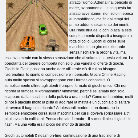
attratto l'uomo. Adrenalina, pericolo di
morte, azionamento – tutto questo ha
attirato avventurieri, non solo in epoca
automobilistico, ma fin dai tempi del
primo addomesticamento dei monti.
Ora l'industria del giochi placa la sete
completamente disposti a inseguire a
rotta di collo. Giochi di corse sulle
macchine in un giro emozionante
senza rischiare la propria vita, ma
essenzialmente con la stessa sensazione che al volante di questa vettura. La
popolarità del genere comporta non solo una varietà di offerte di giochi.
Giochi in Flash possono anche dare all'utente ciò di cui ha bisogno –
l'adrenalina, lo spirito di competizione e il pericolo. Giochi Online Racing
auto molto spesso si sovrappongono con i formati conosciuti. O
semplicemente offrire agli utenti il ​​proprio formato di giochi unico. Chi non
ricorda la famosa Mikromashinki? Ammettilo, perché sei amato non solo
scappare dalla macchina della polizia a una moda? Come un bambino, molti
di noi è piaciuto molto la pista di aggirare la matita e un cucchiaio di saltare
attraverso il bagno, lo ricordo? Adolescenti moderni non ricordano la
semplice emozione corsa sulla macchina per cui si doveva sorpassare altri
piloti evitando collisioni. Pensa che tale formato – il sacco di piccoli giochi in
flash. Ma una volta era il picco del mondo di giochi!
Giochi automobili & ndash on-line; continuazione di una tradizione di