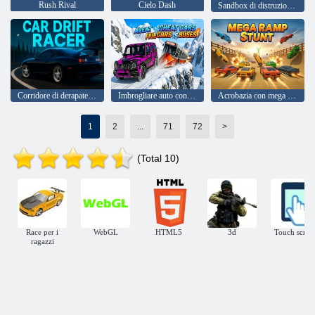
Rush Rival
Cielo Dash
Sandbox di distruzione di auto sovietiche
Corridore di derapate in auto
Imbrogliare auto contro autobus
Acrobazia con mega rampa
1
2
...
71
72
>
(Total 10)
Race per i
WebGL
HTML5
3d
Touch scree
ragazzi