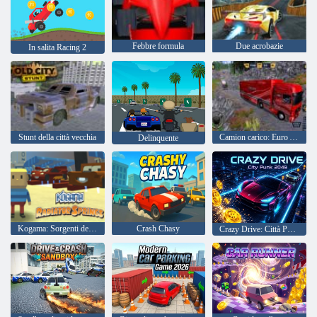
Febbre formula
Due acrobazie
In salita Racing 2
Stunt della città vecchia
Camion carico: Euro American Tour
Delinquente
Kogama: Sorgenti del radiatore
Crash Chasy
Crazy Drive: Città Punk 2049