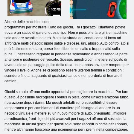
Alcune delle macchine sono
programmati per mostrare il lato del giochi. Tra i giocattoli istantanei potete
trovare un sacco di gare di questo tipo. Non è possibile fare giri, e macchine
solo andare avanti e indietro. Ma sulla strada del conducente si trova ad
affrontare molti ostacoli: ripide salite e discese, urti, abisso. Auto controllato si
può facilmente rotolare, perse l'equilibrio in un salto o troppo saltò sulla
buca. È necessario regolare la pendenza sollevando e abbassando la parte
anteriore e posteriore del veicolo. Spesso, questi giochi mettere sul posto di
lavoro solo un passaggio pulito della rotta - non abbastanza per rompere per
vincere il livello. Anche se ci possono essere ulteriori termini e condizioni:
scendere fino al traguardo di qualsiasi carico e non perderla di tremare il
camion.
Giochi su auto offrono molte opportunità per migliorare la macchina. Per fare
questo, è possibile raccogliere i bonus in pista, come un'accelerazione turbo,
riparazione dopo i danni. Ma questi artefatti sono suscettibili di essere
temporanea e per cambiamenti di carattere più bisogno di andare in un
negozio virtuale e mettere su un nuovo motore di auto, pneumatici, migliore
aerodinamica, freni. I giochi più avanzati per i ragazzi offrono di sostituire la
macchina: in alcuni giochi per questi soldi sono raccolti in corsa per i bonus,
mentre altri hanno trascorso una ricompensa per i premi nella competizione.