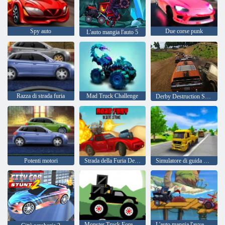
Spy auto
Due corse punk
L'auto mangia l'auto 5
Razza di strada furia
Mad Truck Challenge
Derby Destruction Simulator
Potenti motori
Strada della Furia Desert Strike
Simulatore di guida di trasporto
Monster Truck Forest-consegna
L'auto mangia l'avventura del mare