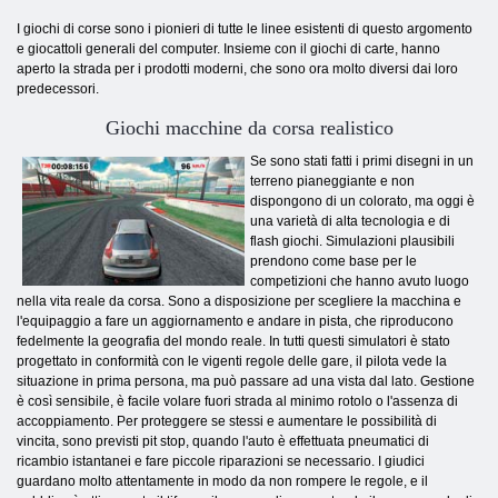
I giochi di corse sono i pionieri di tutte le linee esistenti di questo argomento
e giocattoli generali del computer. Insieme con il giochi di carte, hanno
aperto la strada per i prodotti moderni, che sono ora molto diversi dai loro
predecessori.
Giochi macchine da corsa realistico
Se sono stati fatti i primi disegni in un
terreno pianeggiante e non
dispongono di un colorato, ma oggi è
una varietà di alta tecnologia e di
flash giochi. Simulazioni plausibili
prendono come base per le
competizioni che hanno avuto luogo
nella vita reale da corsa. Sono a disposizione per scegliere la macchina e
l'equipaggio a fare un aggiornamento e andare in pista, che riproducono
fedelmente la geografia del mondo reale. In tutti questi simulatori è stato
progettato in conformità con le vigenti regole delle gare, il pilota vede la
situazione in prima persona, ma può passare ad una vista dal lato. Gestione
è così sensibile, è facile volare fuori strada al minimo rotolo o l'assenza di
accoppiamento. Per proteggere se stessi e aumentare le possibilità di
vincita, sono previsti pit stop, quando l'auto è effettuata pneumatici di
ricambio istantanei e fare piccole riparazioni se necessario. I giudici
guardano molto attentamente in modo da non rompere le regole, e il