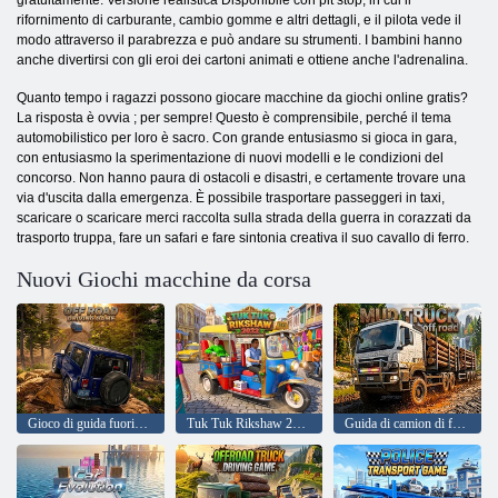
rifornimento di carburante, cambio gomme e altri dettagli, e il pilota vede il
modo attraverso il parabrezza e può andare su strumenti. I bambini hanno
anche divertirsi con gli eroi dei cartoni animati e ottiene anche l'adrenalina.
Quanto tempo i ragazzi possono giocare macchine da giochi online gratis?
La risposta è ovvia ; per sempre! Questo è comprensibile, perché il tema
automobilistico per loro è sacro. Con grande entusiasmo si gioca in gara,
con entusiasmo la sperimentazione di nuovi modelli e le condizioni del
concorso. Non hanno paura di ostacoli e disastri, e certamente trovare una
via d'uscita dalla emergenza. È possibile trasportare passeggeri in taxi,
scaricare o scaricare merci raccolta sulla strada della guerra in corazzati da
trasporto truppa, fare un safari e fare sintonia creativa il suo cavallo di ferro.
Nuovi Giochi macchine da corsa
Gioco di guida fuoristrada
Tuk Tuk Rikshaw 2022
Guida di camion di fango