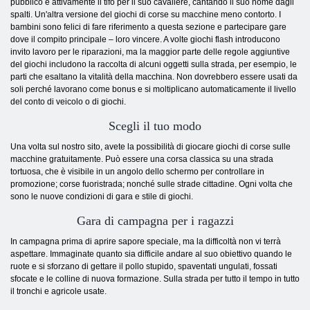
pubblico è attivamente il tifo per il suo cavaliere, cantando il suo nome dagli
spalti. Un'altra versione del giochi di corse su macchine meno contorto. I
bambini sono felici di fare riferimento a questa sezione e partecipare gare
dove il compito principale – loro vincere. A volte giochi flash introducono
invito lavoro per le riparazioni, ma la maggior parte delle regole aggiuntive
del giochi includono la raccolta di alcuni oggetti sulla strada, per esempio, le
parti che esaltano la vitalità della macchina. Non dovrebbero essere usati da
soli perché lavorano come bonus e si moltiplicano automaticamente il livello
del conto di veicolo o di giochi.
Scegli il tuo modo
Una volta sul nostro sito, avete la possibilità di giocare giochi di corse sulle
macchine gratuitamente. Può essere una corsa classica su una strada
tortuosa, che è visibile in un angolo dello schermo per controllare in
promozione; corse fuoristrada; nonché sulle strade cittadine. Ogni volta che
sono le nuove condizioni di gara e stile di giochi.
Gara di campagna
per i ragazzi
In campagna prima di aprire sapore speciale, ma la difficoltà non vi terrà
aspettare. Immaginate quanto sia difficile andare al suo obiettivo quando le
ruote e si sforzano di gettare il pollo stupido, spaventati ungulati, fossati
sfocate e le colline di nuova formazione. Sulla strada per tutto il tempo in tutto
il tronchi e agricole usate.