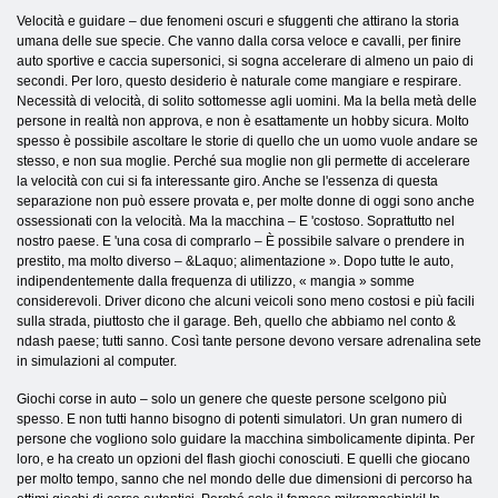
Velocità e guidare – due fenomeni oscuri e sfuggenti che attirano la storia
umana delle sue specie. Che vanno dalla corsa veloce e cavalli, per finire
auto sportive e caccia supersonici, si sogna accelerare di almeno un paio di
secondi. Per loro, questo desiderio è naturale come mangiare e respirare.
Necessità di velocità, di solito sottomesse agli uomini. Ma la bella metà delle
persone in realtà non approva, e non è esattamente un hobby sicura. Molto
spesso è possibile ascoltare le storie di quello che un uomo vuole andare se
stesso, e non sua moglie. Perché sua moglie non gli permette di accelerare
la velocità con cui si fa interessante giro. Anche se l'essenza di questa
separazione non può essere provata e, per molte donne di oggi sono anche
ossessionati con la velocità. Ma la macchina – E 'costoso. Soprattutto nel
nostro paese. E 'una cosa di comprarlo – È possibile salvare o prendere in
prestito, ma molto diverso – &Laquo; alimentazione ». Dopo tutte le auto,
indipendentemente dalla frequenza di utilizzo, « mangia » somme
considerevoli. Driver dicono che alcuni veicoli sono meno costosi e più facili
sulla strada, piuttosto che il garage. Beh, quello che abbiamo nel conto &
ndash paese; tutti sanno. Così tante persone devono versare adrenalina sete
in simulazioni al computer.
Giochi corse in auto – solo un genere che queste persone scelgono più
spesso. E non tutti hanno bisogno di potenti simulatori. Un gran numero di
persone che vogliono solo guidare la macchina simbolicamente dipinta. Per
loro, e ha creato un opzioni del flash giochi conosciuti. E quelli che giocano
per molto tempo, sanno che nel mondo delle due dimensioni di percorso ha