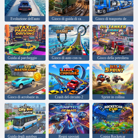
Evoluzione dell'auto
Gioco di guida di camion fuoristrada
Gioco di trasporto della polizia
Guida al parcheggio dei taxi
Gioco di auto con rampa
Gioco della petroliera
Gioco di acrobazie in auto
Crash del circuito 2
Sprint in collina
Guida degli autobus urbani
Regni spostati
Coppa Rocketcar