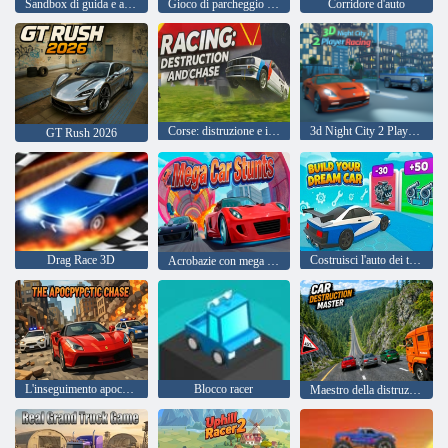
Sandbox di guida e arresto anomalo
Gioco di parcheggio per auto moderno 2026
Corridore d'auto
Corse: distruzione e inseguimento
3d Night City 2 Player Racing
GT Rush 2026
Drag Race 3D
Costruisci l'auto dei tuoi sogni
Acrobazie con mega auto
L'inseguimento apocalittico
Blocco racer
Maestro della distruzione di automobili