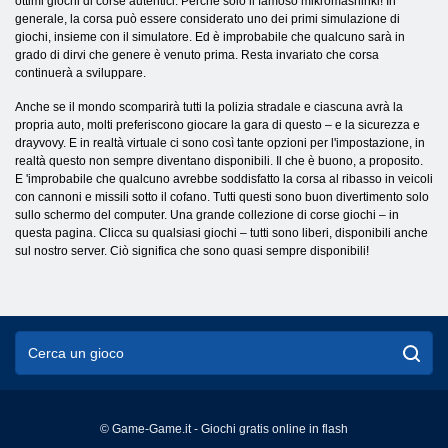
ottimi giochi di corse autentici. Perché solo il famoso mikromashinki! In
generale, la corsa può essere considerato uno dei primi simulazione di
giochi, insieme con il simulatore. Ed è improbabile che qualcuno sarà in
grado di dirvi che genere è venuto prima. Resta invariato che corsa
continuerà a sviluppare.
Anche se il mondo scomparirà tutti la polizia stradale e ciascuna avrà la
propria auto, molti preferiscono giocare la gara di questo – e la sicurezza e
drayvovy. E in realtà virtuale ci sono così tante opzioni per l'impostazione, in
realtà questo non sempre diventano disponibili. Il che è buono, a proposito.
E 'improbabile che qualcuno avrebbe soddisfatto la corsa al ribasso in veicoli
con cannoni e missili sotto il cofano. Tutti questi sono buon divertimento solo
sullo schermo del computer. Una grande collezione di corse giochi – in
questa pagina. Clicca su qualsiasi giochi – tutti sono liberi, disponibili anche
sul nostro server. Ciò significa che sono quasi sempre disponibili!
© Game-Game.it - Giochi gratis online in flash