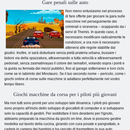
G
are penali sulle auto
Non meno entusiasmo nel processo
di fare offerte per giocare la gara sulle
macchine nel perseguimento dei
criminali o viceversa – scappando da i
servi di Themis. In questo caso, è
necessario modificare radicalmente le
condizioni, e ora non è necessario
attenersi alle regole stabilite dai
giudici. Inoltre, vi sarà disturbare senza pietà prateria urbana, bussare i
bidoni via della spazzatura, attraversando a tutta velocità e attraversamenti
pedonali, senza zasmatrivayas il colore dei semafori, volando sopra i ponti e
la guida su fermata dei mezzi pubblici, fino al garage sotterraneo e loro ciclo
come se in labirinto del Minotauro. Se il tuo secondo nome – pericolo, come i
giochi online di corse sulle macchine si adattano perfettamente nel vostro
tempo libero.
Giochi macchine da corsa per i piloti più giovani
Ma non tutti sono pronti per uno sviluppo tale dinamica. I piloti più giovani
sono proprio all'inizio dello sviluppo di giocattoli di computer e si sviluppano
solo la capacità di gestirli. Per soddisfare il loro desiderio per l'ignoto,
abbiamo preparato la macchina da giochi on-line, dove si possono gestire
modelka sul tavolo della cucina, girando con cura posate e pangrattato, e
cadere in camera dei bambini e ha cercato di trasmettere la sua auto