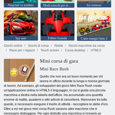
Ninja kid vs zombies
Ice cremoso
Modi sciocchi per morire 2
Spy auto
Febbre formula
L'auto mangia l'auto 2
Giochi online
Giochi di corsa
Abilità
Giochi macchine da corsa
Race per i ragazzi
Touch screen
Corsa desktop
HTML5
Mini corsa di gara
Mini Race Rush
Quello che non era un buon momento per chi
lavora in ufficio durante la lunga e noiosa giornata
di lavoro. Ad esempio, gli sviluppatori del gioco Mini Race Rush creato
un'applicazione online in HTML5 il linguaggio, in cui si guida una piccola
macchina a destra nella tabella dell'ufficio. Ha accumulato una quantità
enorme di matite, quaderni e altri articoli di cancelleria. Manovrare tra tutto
questo, è necessario eseguire il livello di attività - raccogliere le stelle d'oro.
Oltre a voi nel gioco mini corsa Rush saranno altre macchine che è
necessario distruggere. Per ogni distrutto una macchina si riceverà un