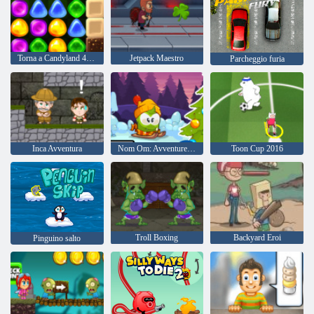
Torna a Candyland 4: Lollipop Garden
Jetpack Maestro
Parcheggio furia
Inca Avventura
Nom Om: Avventure invernali
Toon Cup 2016
Troll Boxing
Backyard Eroi
Pinguino salto