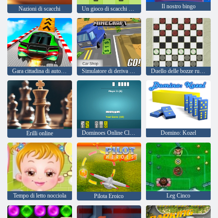
Il nostro bingo
Nazioni di scacchi
Un gioco di scacchi stupido
Gara cittadina di auto GT
Simulatore di deriva Minecraft
Duello delle bozze russe
Dominoes Online Classic Game
Domino: Kozel
Erilli online
Tempo di letto nocciola
Leg Cinco
Pilota Eroico