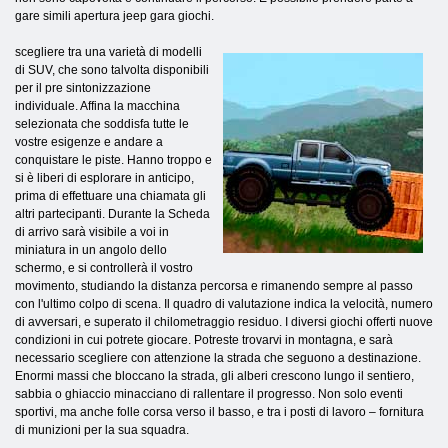
gare simili apertura jeep gara giochi.
scegliere tra una varietà di modelli
di SUV, che sono talvolta disponibili
per il pre sintonizzazione
individuale. Affina la macchina
selezionata che soddisfa tutte le
vostre esigenze e andare a
conquistare le piste. Hanno troppo e
si è liberi di esplorare in anticipo,
prima di effettuare una chiamata gli
altri partecipanti. Durante la Scheda
di arrivo sarà visibile a voi in
miniatura in un angolo dello
schermo, e si controllerà il vostro
movimento, studiando la distanza percorsa e rimanendo sempre al passo
con l'ultimo colpo di scena. Il quadro di valutazione indica la velocità, numero
di avversari, e superato il chilometraggio residuo. I diversi giochi offerti nuove
condizioni in cui potrete giocare. Potreste trovarvi in ​​montagna, e sarà
necessario scegliere con attenzione la strada che seguono a destinazione.
Enormi massi che bloccano la strada, gli alberi crescono lungo il sentiero,
sabbia o ghiaccio minacciano di rallentare il progresso. Non solo eventi
sportivi, ma anche folle corsa verso il basso, e tra i posti di lavoro – fornitura
di munizioni per la sua squadra.