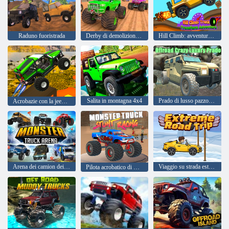
Raduno fuoristrada
Derby di demolizione di Monster Truck
Hill Climb: avventura di trasformazione del camion
Salita in montagna 4x4
Prado di lusso pazzo fuoristrada
Acrobazie con la jeep dei mostri
Arena dei camion dei mostri
Viaggio su strada estremo
Pilota acrobatico di Monster Truck