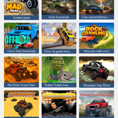
Isola fuoristrada
Gara automobilistica fuori pista nella giungla
Sentieri pazzi
Gioco Jeep fuoristrada
Strisciare sulle rocce
Gioco di guida fuoristrada in jeep
Hot Rods Arena Stars
Tralala Tralala Jeep Adventure
Mountain Jeep Drive