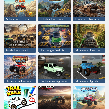
Salita in caso di incidente fuoristrada
Climber fuoristrada 4X4
Gioco Jeep fuoristrada Guida su SUV
Guida fuoristrada in jeep
Parcheggio Prado fuoristrada
Simulatore di jeep nella giungla
Monstertruck estremo
Salita in montagna 4x4
Simulatore di guida per auto fuoristrada Jeep 4x4