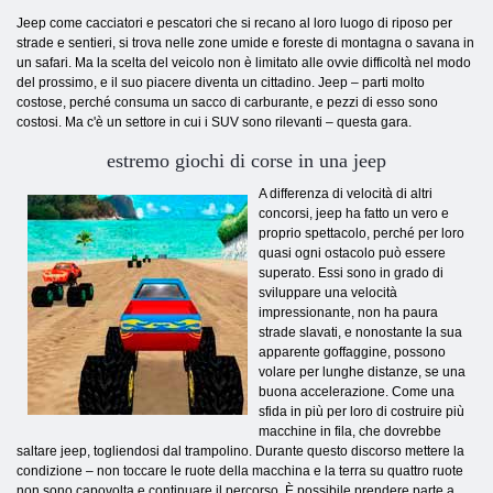
Jeep come cacciatori e pescatori che si recano al loro luogo di riposo per
strade e sentieri, si trova nelle zone umide e foreste di montagna o savana in
un safari. Ma la scelta del veicolo non è limitato alle ovvie difficoltà nel modo
del prossimo, e il suo piacere diventa un cittadino. Jeep – parti molto
costose, perché consuma un sacco di carburante, e pezzi di esso sono
costosi. Ma c'è un settore in cui i SUV sono rilevanti – questa gara.
estremo giochi di corse in una jeep
A differenza di velocità di altri
concorsi, jeep ha fatto un vero e
proprio spettacolo, perché per loro
quasi ogni ostacolo può essere
superato. Essi sono in grado di
sviluppare una velocità
impressionante, non ha paura
strade slavati, e nonostante la sua
apparente goffaggine, possono
volare per lunghe distanze, se una
buona accelerazione. Come una
sfida in più per loro di costruire più
macchine in fila, che dovrebbe
saltare jeep, togliendosi dal trampolino. Durante questo discorso mettere la
condizione – non toccare le ruote della macchina e la terra su quattro ruote
non sono capovolta e continuare il percorso. È possibile prendere parte a