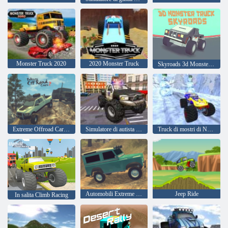
Monster Truck 2020
2020 Monster Truck
Skyroads 3d Monster Truck
Extreme Offroad Cars 2
Simulatore di autista di camion della polizia
Truck di mostri di Natale
Automobili Extreme OffRoad
Jeep Ride
In salita Climb Racing