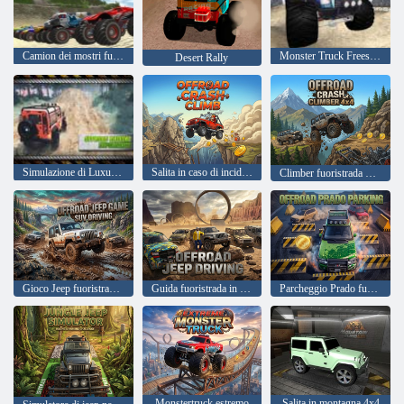
Camion dei mostri fuoristrada
Monster Truck Freestyle
Desert Rally
Simulazione di Luxury Prado di Luxury Crazy Ofroad
Salita in caso di incidente fuoristrada
Climber fuoristrada 4X4
Gioco Jeep fuoristrada Guida su SUV
Guida fuoristrada in jeep
Parcheggio Prado fuoristrada
Monstertruck estremo
Salita in montagna 4x4