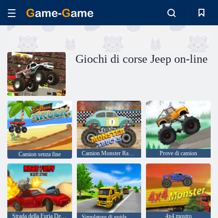
Giochi di corse Jeep on-line
Camion Monster Racing
Prove di camion
Camion senza fine
Strada della Furia Desert Strike
4x4 mostro
Simulatore di guida di trasporto