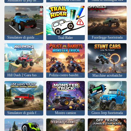
Simulatore di jeep nella giungla
Simulatore di guida per auto fuoristrada Jeep 4x4
Fuorilegge fuoristrada
Trail Rider
Hill Dash 2 Gara fuoristrada
Polizia contro banditi: Monster Truck
Macchine acrobatiche
Simulatore di guida fuoristrada SUV 4x4 di lusso USA
Mostro camion
Gioco Jeep fuoristrada