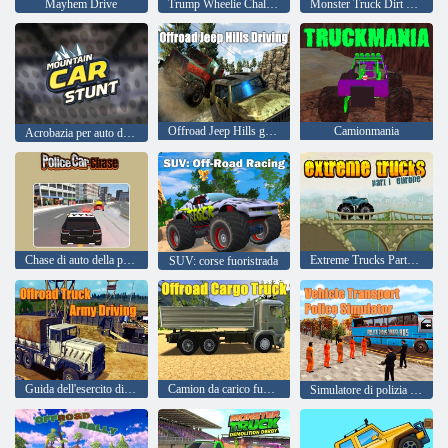
Mayhem Drive
Trump Wheelie Challenge
Monster Truck Dirt Rally
Offroad Jeep Hills guidando
Camionmania
Acrobazia per auto di montagna
Chase di auto della polizia
Extreme Trucks Parte 1 Europa
SUV: corse fuoristrada
Guida dell'esercito di camion fuoristrada
Camion da carico fuoristrada 2024
Simulatore di polizia per il trasporto di veicoli