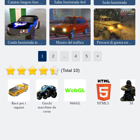
Camion fangosi fuoristrada
Salita fuoristrada 4x4
Isola fuoristrada
Guida fuoristrada in montagna 2024
Mostro del traffico
Percorsi di guerra estrema
1
2
...
4
5
>
(Total 10)
Race per i
Giochi
WebGL
HTML5
3d
ragazzi
macchine da
corsa