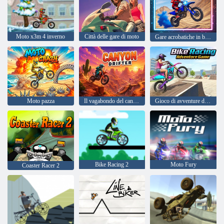
Moto x3m 4 inverno
Città delle gare di moto
Gare acrobatiche in bici definitive
Moto pazza
Il vagabondo del canyon
Gioco di avventure di corse in bicicletta
Bike Racing 2
Moto Fury
Coaster Racer 2