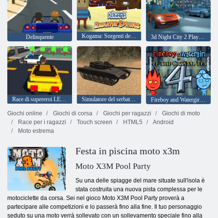
Kogama: Sorgenti del radiatore
Delinquente
3d Night City 2 Player Racing
Race di supereroi LEGO
Simulatore del serbatoio
Fireboy and Watergirl 4: Tempio di Cristallo
Giochi online
Giochi di corsa
Giochi per ragazzi
Giochi di moto
Race per i ragazzi
Touch screen
HTML5
Android
Moto estrema
Festa in piscina moto x3m
Moto X3M Pool Party
Su una delle spiagge del mare situate sull'isola è
stata costruita una nuova pista complessa per le
motociclette da corsa. Sei nel gioco Moto X3M Pool Party proverà a
partecipare alle competizioni e lo passerà fino alla fine. Il tuo personaggio
seduto su una moto verrà sollevato con un sollevamento speciale fino alla