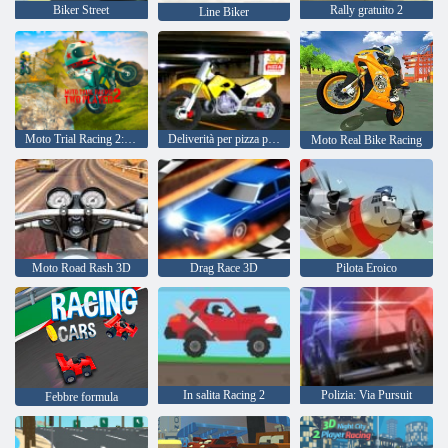
Biker Street
Rally gratuito 2
Line Biker
Moto Trial Racing 2: due giocatori
Deliverità per pizza per motociclette 2020
Moto Real Bike Racing
Moto Road Rash 3D
Drag Race 3D
Pilota Eroico
In salita Racing 2
Polizia: Via Pursuit
Febbre formula