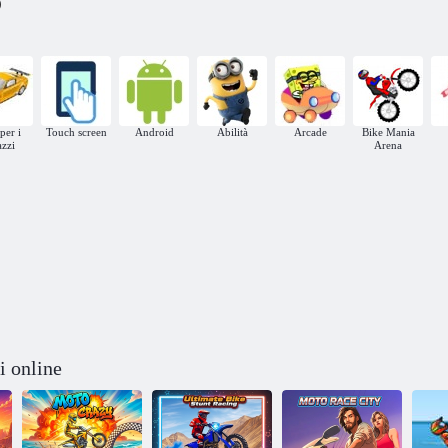
)
per i
Touch screen
Android
Abilità
Arcade
Bike Mania
azzi
Arena
i online