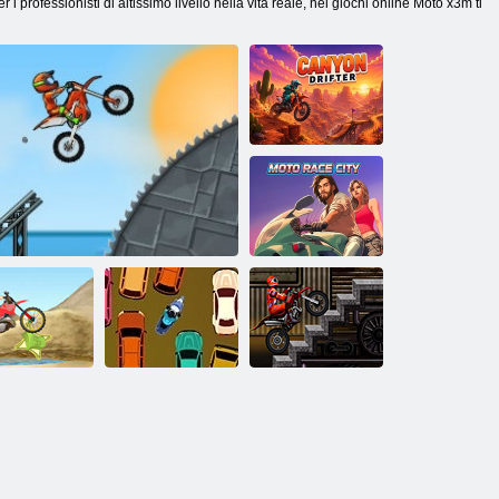
i professionisti di altissimo livello nella vita reale, nei giochi online Moto x3m ti
Il vagabondo del
canyon
Città delle gare
di moto
Sughero
Booty Rider
Moto X3M Bike Race
cerchiato
Miscela Rider