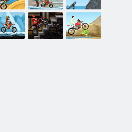
Moto X3M
Moto x3m 4
Moto X3M Bike
originale
inverno
Race
oto 2 X3M
Miscela Rider
Booty Rider