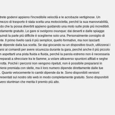
rete godervi appieno l'incredibile velocità e le acrobazie vertiginose. Un
ezzo di trasporto è stata scelta una motocicletta, perché la sua manovrabilità,
do che tu possa divertirti appieno guidando una moto sulle piste più incredibili.
mpletamente gratuito. Le gare si svolgono ovunque: dai deserti e dalle spiagge
uindi la parte più difficile è sceglierne solo una. Personalmente consiglio di
e. Il primo livello sarà il più semplice, quello formativo, ma non lasciarti
te dipende dalla tua scelta. Se stai giocando su un dispositivo touch, utilizzerai i
ituarsi ai comandi per avere sicurezza durante la gara, perché anche il più piccolo
 aspettarti una pista fluida e fluida, perché la parola estremo non è necessaria
parati a sfrecciare tra le fiamme, a volare attraverso spuntoni affilati e seghe
grotta. Poiché i percorsi non vengono ripetuti, non è possibile prepararsi in
a viene premiata con stelle, ma il loro numero dipende direttamente dalle tue
ci. Quanto velocemente lo cambi dipende da te. Sono disponibili versioni
presentati sul nostro sito web in modo completamente gratuito. Sono disponibili
n vero stuntman che merita il premio più alto.