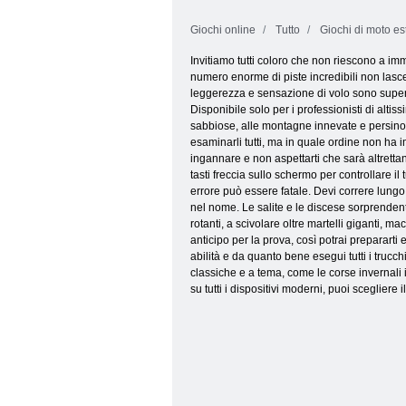
Giochi online
Tutto
Giochi di moto es
Invitiamo tutti coloro che non riescono a im
numero enorme di piste incredibili non lasce
leggerezza e sensazione di volo sono superio
Disponibile solo per i professionisti di alti
sabbiose, alle montagne innevate e persino vi
esaminarli tutti, ma in quale ordine non ha im
ingannare e non aspettarti che sarà altrettant
tasti freccia sullo schermo per controllare i
errore può essere fatale. Devi correre lungo
nel nome. Le salite e le discese sorprendente
rotanti, a scivolare oltre martelli giganti, 
anticipo per la prova, così potrai prepararti
abilità e da quanto bene esegui tutti i tru
classiche e a tema, come le corse invernali 
su tutti i dispositivi moderni, puoi scegliere 