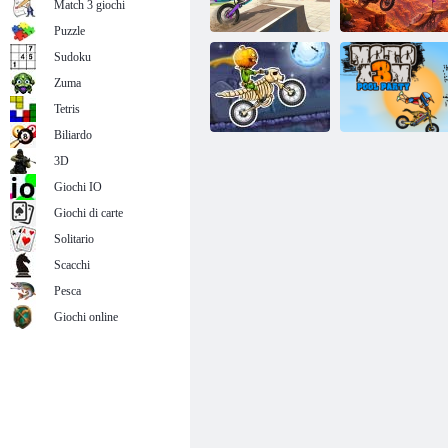
Match 3 giochi
Puzzle
Sudoku
Gioco di
avventure di
Zuma
corse in
Il vagabondo del
bicicletta
canyon
Tetris
Biliardo
3D
Giochi IO
MOTO X3M
Festa in piscina
Terra spettrale
moto x3m
Giochi di carte
Solitario
Scacchi
Pesca
Giochi online