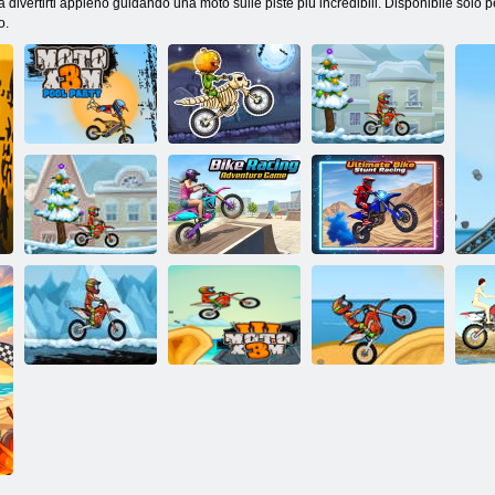
ivertirti appieno guidando una moto sulle piste più incredibili. Disponibile solo per 
o.
Festa in piscina
MOTO X3M
MOTO X3M
moto x3m
Terra spettrale
inverno
Gioco di
avventure di
Moto x3m 4
corse in
Gare acrobatiche
inverno
bicicletta
in bici definitive
Moto X3M
Moto 2 X3M
Moto X3M 3
originale