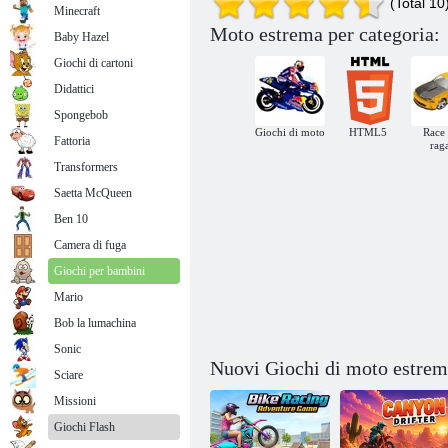
(Total 10
Minecraft
Moto estrema per categoria:
Baby Hazel
Giochi di cartoni
Didattici
Spongebob
Giochi di moto
HTML5
Race 
Fattoria
rag
Moto pazza
Transformers
Saetta McQueen
Ben 10
Camera di fuga
Giochi per bambini
Mario
Bob la lumachina
Sonic
Nuovi Giochi di moto estrem
Sciare
Missioni
Giochi Flash