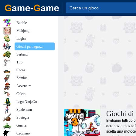
Bubble
Mahjong
Logica
Giochi per ragazzi
Serbatoi
Tiro
Corsa
Zombie
Avventura
Calcio
Lego NinjaGo
Spiderman
Giochi di
Strategia
Invitiamo tutti co
Guerra
acrobazie mozzafia
scelta una motocic
Cecchino