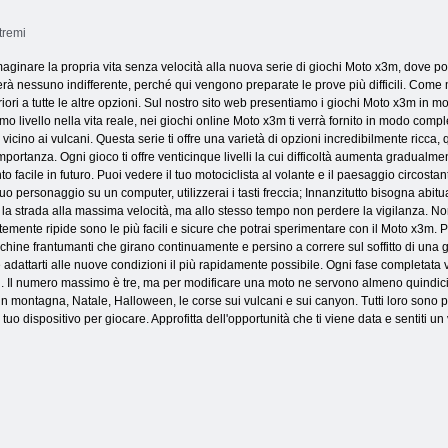
tremi
maginare la propria vita senza velocità alla nuova serie di giochi Moto x3m, dove pot
rà nessuno indifferente, perché qui vengono preparate le prove più difficili. Come m
ri a tutte le altre opzioni. Sul nostro sito web presentiamo i giochi Moto x3m in mo
ssimo livello nella vita reale, nei giochi online Moto x3m ti verrà fornito in modo co
cino ai vulcani. Questa serie ti offre una varietà di opzioni incredibilmente ricca, q
portanza. Ogni gioco ti offre venticinque livelli la cui difficoltà aumenta gradualment
o facile in futuro. Puoi vedere il tuo motociclista al volante e il paesaggio circostan
l tuo personaggio su un computer, utilizzerai i tasti freccia; Innanzitutto bisogna ab
 la strada alla massima velocità, ma allo stesso tempo non perdere la vigilanza. Non
mente ripide sono le più facili e sicure che potrai sperimentare con il Moto x3m. Pre
macchine frantumanti che girano continuamente e persino a correre sul soffitto di una 
 e adattarti alle nuove condizioni il più rapidamente possibile. Ogni fase completat
cchi. Il numero massimo è tre, ma per modificare una moto ne servono almeno quindi
in montagna, Natale, Halloween, le corse sui vulcani e sui canyon. Tutti loro sono 
il tuo dispositivo per giocare. Approfitta dell'opportunità che ti viene data e sentiti u