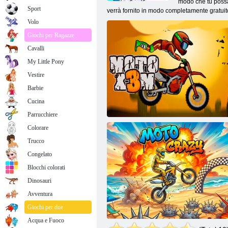
modo che tu possa d
Sport
verrà fornito in modo completamente gratuit
Volo
Giochi per Ragazze
Cavalli
My Little Pony
Vestire
Barbie
Cucina
Parrucchiere
Colorare
Trucco
Congelato
Blocchi colorati
Dinosauri
Avventura
Moto X3M
Giochi per due
Acqua e Fuoco