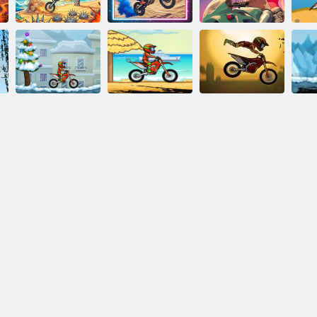
Gare acrobatiche
Città delle gare
Moto pazza
in bici definitive
di moto
MOTO X3M
inverno
Moto X3M 3
Moto X3M
M