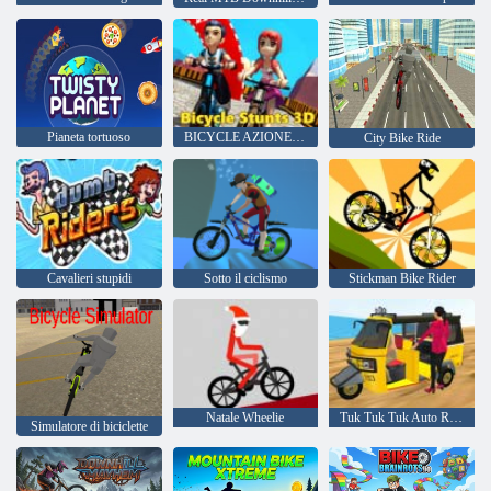
Pianeta tortuoso
BICYCLE AZIONE 3D
City Bike Ride
Cavalieri stupidi
Sotto il ciclismo
Stickman Bike Rider
Natale Wheelie
Tuk Tuk Tuk Auto Rickshaw 2020
Simulatore di biciclette