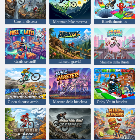
Caos in discesa
BikeBrainrots. io
Mountain bike estrema
Gratis se tardi!
Linea di gravità
Maestro della Ruota
Gioco di corse acrobatiche in bicicletta 3D
Maestro della bicicletta
Obby Vai in bicicletta per Brainrots