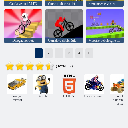
Guida verso l'ALTO
Corse in discesa dei corridori
Simulatore BMX di acrobazie in bici
Disegna le ruote
Corridore di bici Stickman
Maestro del disegno della ruota
1
2
...
3
4
>
(Total 12)
Race per i
Abilità
HTML5
Giochi di moto
Giochi
ragazzi
bambini di
corsa