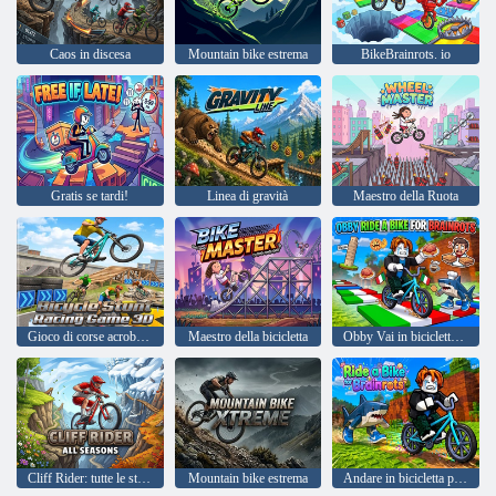
Caos in discesa
Mountain bike estrema
BikeBrainrots. io
Gratis se tardi!
Linea di gravità
Maestro della Ruota
Gioco di corse acrobatiche in bicicletta 3D
Maestro della bicicletta
Obby Vai in bicicletta per Brainrots
Cliff Rider: tutte le stagioni
Mountain bike estrema
Andare in bicicletta per Brainrots