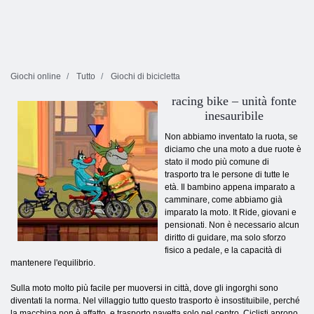
Giochi online
Tutto
Giochi di bicicletta
racing bike – unità fonte
inesauribile
Non abbiamo inventato la ruota, se
diciamo che una moto a due ruote è
stato il modo più comune di
trasporto tra le persone di tutte le
età. Il bambino appena imparato a
camminare, come abbiamo già
imparato la moto. It Ride, giovani e
pensionati. Non è necessario alcun
diritto di guidare, ma solo sforzo
fisico a pedale, e la capacità di
mantenere l'equilibrio.
Sulla moto molto più facile per muoversi in città, dove gli ingorghi sono
diventati la norma. Nel villaggio tutto questo trasporto è insostituibile, perché
la macchina non è affatto, e trasporto navetta solo nel centro. Ciclisti aprono