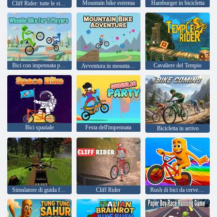
Mountain bike estrema
Hamburger in bicicletta
Cliff Rider: tutte le stagioni
Bici con impennata per 2 giocatori
Cavaliere del Tempio
Avventura in mountain bike
Bici spaziale
Festa dell'impennata
Bicicletta in arrivo
Simulatore di guida fredda 2
Cliff Rider
Rush di bici da cervello italiano