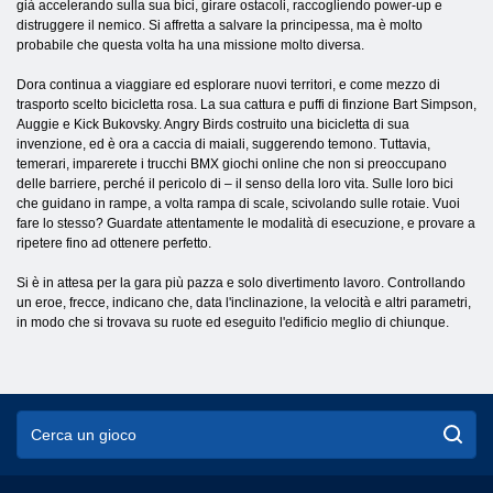
già accelerando sulla sua bici, girare ostacoli, raccogliendo power-up e
distruggere il nemico. Si affretta a salvare la principessa, ma è molto
probabile che questa volta ha una missione molto diversa.
Dora continua a viaggiare ed esplorare nuovi territori, e come mezzo di
trasporto scelto bicicletta rosa. La sua cattura e puffi di finzione Bart Simpson,
Auggie e Kick Bukovsky. Angry Birds costruito una bicicletta di sua
invenzione, ed è ora a caccia di maiali, suggerendo temono. Tuttavia,
temerari, imparerete i trucchi BMX giochi online che non si preoccupano
delle barriere, perché il pericolo di – il senso della loro vita. Sulle loro bici
che guidano in rampe, a volta rampa di scale, scivolando sulle rotaie. Vuoi
fare lo stesso? Guardate attentamente le modalità di esecuzione, e provare a
ripetere fino ad ottenere perfetto.
Si è in attesa per la gara più pazza e solo divertimento lavoro. Controllando
un eroe, frecce, indicano che, data l'inclinazione, la velocità e altri parametri,
in modo che si trovava su ruote ed eseguito l'edificio meglio di chiunque.