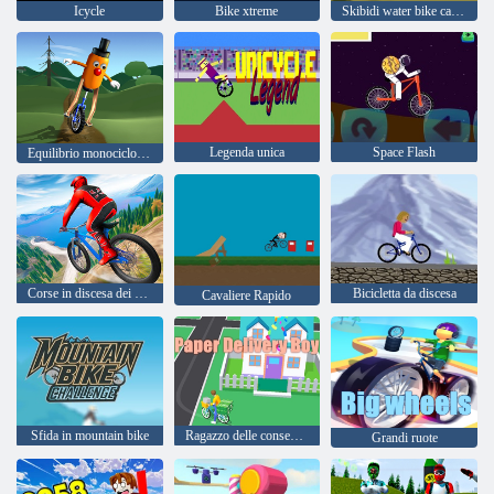
Icycle
Bike xtreme
Skibidi water bike cavalca
Legenda unica
Space Flash
Equilibrio monociclo 3d
Corse in discesa dei corridori
Bicicletta da discesa
Cavaliere Rapido
Sfida in mountain bike
Ragazzo delle consegne di carta
Grandi ruote