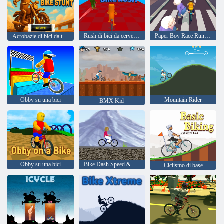
Rush di bici da cervello italiano
Paper Boy Race Running Game
Acrobazie di bici da tung sahur
Obby su una bici
Mountain Rider
BMX Kid
Obby su una bici
Bike Dash Speed & Balance Race
Ciclismo di base