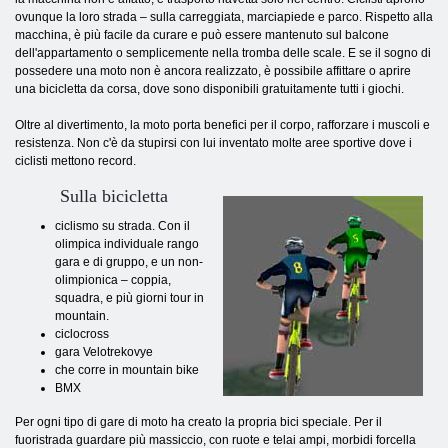
ovunque la loro strada – sulla carreggiata, marciapiede e parco. Rispetto alla
macchina, è più facile da curare e può essere mantenuto sul balcone
dell'appartamento o semplicemente nella tromba delle scale. E se il sogno di
possedere una moto non è ancora realizzato, è possibile affittare o aprire
una bicicletta da corsa, dove sono disponibili gratuitamente tutti i giochi.
Oltre al divertimento, la moto porta benefici per il corpo, rafforzare i muscoli e
resistenza. Non c'è da stupirsi con lui inventato molte aree sportive dove i
ciclisti mettono record.
Sulla bicicletta
ciclismo su strada. Con il
olimpica individuale rango
gara e di gruppo, e un non-
olimpionica – coppia,
squadra, e più giorni tour in
mountain.
ciclocross
gara Velotrekovye
che corre in mountain bike
BMX
Per ogni tipo di gare di moto ha creato la propria bici speciale. Per il
fuoristrada guardare più massiccio, con ruote e telai ampi, morbidi forcella