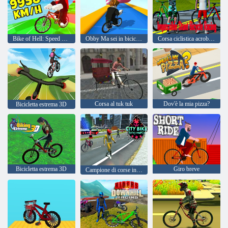
Bike of Hell: Speed Obby su una bicicletta
Obby Ma sei in bicicletta
Corsa ciclistica acrobatica impossibile
Corsa al tuk tuk
Dov'è la mia pizza?
Bicicletta estrema 3D
Bicicletta estrema 3D
Giro breve
Campione di corse in bici da città