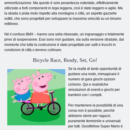
ammortizzazione. Ma questo è solo pesantezza ostentato, effettivamente
utilizzato a forti componenti in lega leggera, così è stato leggero e agile. Ma
la strada o pista moto rispetto alla montagna o città, un aspetto gazzelle
sottili, che sono progettati per sviluppare la massima velocità su un binario
rettilineo.
Né il confuso BMX – hanno una sella ribassato, un ingranaggio e totalmente
privo di sospensione. Essi sono non guidare, sia sulla versione stradale, dal
momento che tutta la costruzione è stato progettato per salti e trucchi in
condizioni di città o terreno collinare.
Bicycle Race, Ready, Set, Go!
Se la realtà di tante opportunità di
guidare una moto, immaginare il
numero di gara giochi opzioni
ciclismo. Qui e realistiche
simulazioni di eventi e giochi per
bambini con i compiti.
Per mantenere la possibilità di una
corsa non è possibile, perché
abbiamo storie per ragazzi,
puramente femminile e universali
per tutti. Goodfellow Super Mario è