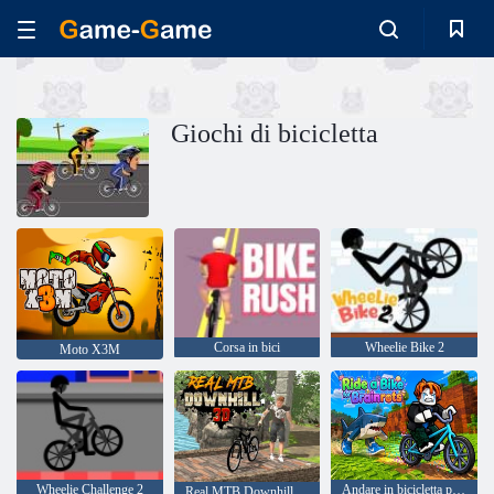
Giochi di bicicletta
Corsa in bici
Wheelie Bike 2
Moto X3M
Wheelie Challenge 2
Andare in bicicletta per Brainrots
Real MTB Downhill 3D