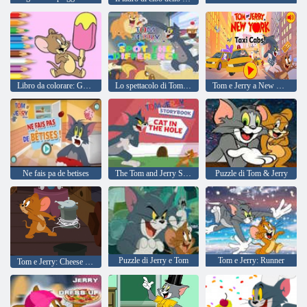
Libro da colorare: Gelato Jerry
Lo spettacolo di Tom e Jerry Trova la differenza
Tom e Jerry a New York: Taxi
Ne fais pa de betises
The Tom and Jerry Show Storybook Cat in the Hole
Puzzle di Tom & Jerry
Puzzle di Jerry e Tom
Tom e Jerry: Runner
Tom e Jerry: Cheese Dash