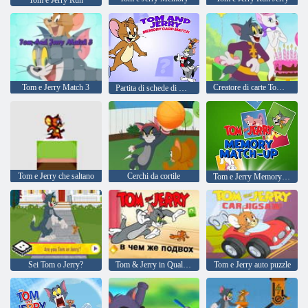
Tom e Jerry Match 3
Creatore di carte Tom e Jerry
Partita di schede di memoria Tom e Jerry
Tom e Jerry che saltano
Cerchi da cortile
Tom e Jerry Memory Match Up
Sei Tom o Jerry?
Tom & Jerry in Qual è il trucco?
Tom e Jerry auto puzzle