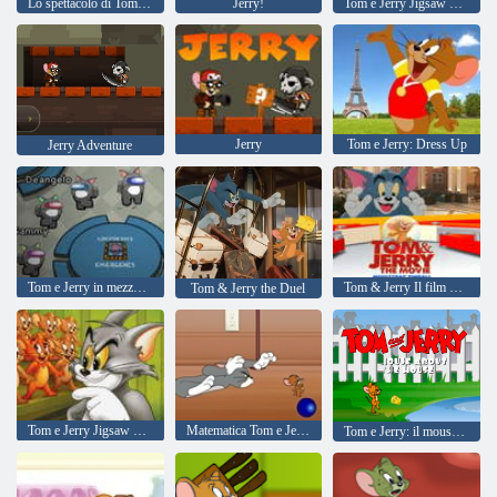
Lo spettacolo di Tom e Jerry Dress Up!
Jerry!
Tom e Jerry Jigsaw Puzzle
Jerry
Tom e Jerry: Dress Up
Jerry Adventure
Tom e Jerry in mezzo a noi
Tom & Jerry Il film Mousetrap Pinball
Tom & Jerry the Duel
Tom e Jerry Jigsaw Puzzle Collection
Matematica Tom e Jerry
Tom e Jerry: il mouse sulla Hauzel