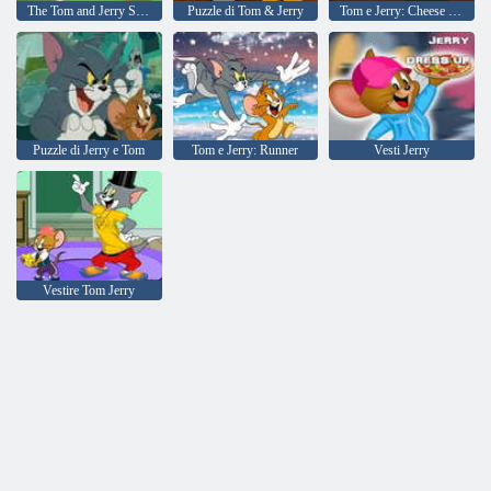
The Tom and Jerry Show Storybook Cat in the Hole
Puzzle di Tom & Jerry
Tom e Jerry: Cheese Dash
Puzzle di Jerry e Tom
Tom e Jerry: Runner
Vesti Jerry
Vestire Tom Jerry