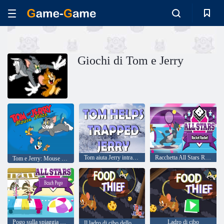
Giochi di Tom e Jerry
Tom aiuta Jerry intrappolato
Racchetta All Stars Rocket
Tom e Jerry: Mouse Mazy
Pogo sulla spiaggia di tutte le stelle
Ladro di cibo
Il ladro di cibo dello spettacolo Tom e Jerry