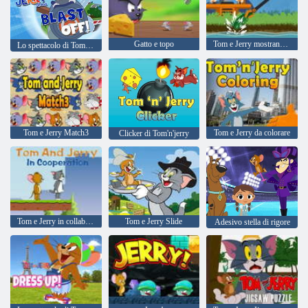
Gatto e topo
Tom e Jerry mostrano River Recycle
Lo spettacolo di Tom e Jerry decolla!
Tom e Jerry Match3
Tom e Jerry da colorare
Clicker di Tom'n'jerry
Tom e Jerry in collaborazione
Tom e Jerry Slide
Adesivo stella di rigore