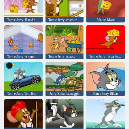
Tom e Jerry: Il raid sul frigorifero
Tom e Jerry: costruire il ponte
Mouse Maze
Tom e Jerry: attacco Formaggi
Tom e Jerry - Run Jerry Run!
Tom e Jerry: A spuntino notturno
Tom e Jerry Tom Bombing
Jerry Ruba formaggio
Tom e Jerry Bikers