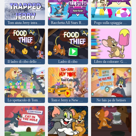
Tom aiuta Jerry intrappolato
Racchetta All Stars Rocket
Pogo sulla spiaggia di tutte le stelle
Il ladro di cibo dello spettacolo Tom e Jerry
Ladro di cibo
Libro da colorare: Gelato Jerry
Lo spettacolo di Tom e Jerry Trova la differenza
Tom e Jerry a New York: Taxi
Ne fais pa de betises