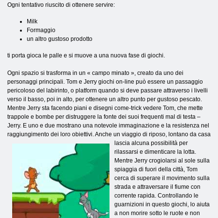
Ogni tentativo riuscito di ottenere servire:
Milk
Formaggio
un altro gustoso prodotto
ti porta gioca le palle e si muove a una nuova fase di giochi.
Ogni spazio si trasforma in un « campo minato », creato da uno dei
personaggi principali. Tom e Jerry giochi on-line può essere un passaggio
pericoloso del labirinto, o platform quando si deve passare attraverso i livelli
verso il basso, poi in alto, per ottenere un altro punto per gustoso pescato.
Mentre Jerry sta facendo piani e disegni come-trick vedere Tom, che mette
trappole e bombe per distruggere la fonte dei suoi frequenti mal di testa –
Jerry. E uno e due mostrano una notevole immaginazione e la resistenza nel
raggiungimento dei loro obiettivi. Anche un viaggio di riposo, lontano da casa
lascia alcuna possibilità
per
rilassarsi e dimenticare la lotta.
Mentre Jerry crogiolarsi al sole sulla
spiaggia di fuori della città, Tom
cerca di superare il movimento sulla
strada e attraversare il fiume con
corrente rapida. Controllando le
guarnizioni in questo giochi, lo aiuta
a non morire sotto le ruote e non