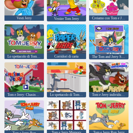
Vesti Jerry
Creiamo con Tom e Jerry
Vestire Tom Jerry
Lo spettacolo di Tom e Jerry Matching Pairs
Corridori di carta
The Tom and Jerry Show che posso disegnare
Tom e Jerry: Chasing Jerry
Lo spettacolo di Tom e Jerry non fa casino!
Tom e Jerry individuano la differenza
Tom e Jerry Memory
Tom e Jerry Run Jerry
Tom e Jerry Run