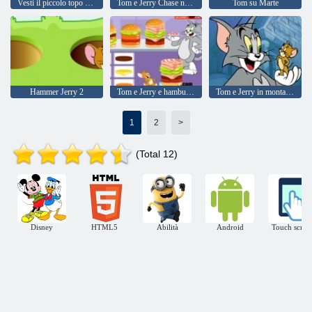
Vesti il ​​piccolo topo Jerry
Tom e Jerry Chase nella palude
Tom su Marte
Hammer Jerry 2
Tom e Jerry e hamburger
Tom e Jerry in montagna
1
2
>
(Total 12)
Disney
HTML5
Abilità
Android
Touch scree