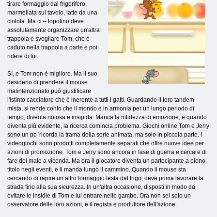
tirare formaggio dal frigorifero,
marmellata sul tavolo, latte da una
ciotola. Ma ci – topolino deve
assolutamente organizzare un'altra
trappola e svegliare Tom, che è
caduto nella trappola a parte e poi
ridere di lui.
Sì, e Tom non è migliore. Ma il suo
desiderio di prendere il mouse
malintenzionato può giustificare
l'istinto cacciatore che è inerente a tutti i gatti. Guardando il loro tandem
mista, si rende conto che il mondo è in armonia per un lungo periodo di
tempo, diventa noiosa e insipida. Manca la nitidezza di emozione, e quando
diventa più evidente, la ricerca comincia problema. Giochi online Tom e Jerry
sono un po 'ricorda la trama della serie animata, ma solo in piccola parte. I
videogiochi sono prodotti completamente separati che offre nuove idee per
azioni di promozione. Tom e Jerry sono ancora in fase di guerra e cercare di
fare del male a vicenda. Ma ora il giocatore diventa un partecipante a pieno
titolo negli eventi, e li manda lungo il cammino. Quando il mouse sta
cercando di rapire un altro formaggio testa dal frigo, deve prima lavorare la
strada fino alla sua sicurezza. In un'altra occasione, disposti in modo da
evitare le insidie ​​di Tom e lui entrare nelle gambe. Ora non sei solo un
osservatore delle loro azioni, e il regista e produttore dell'azione.