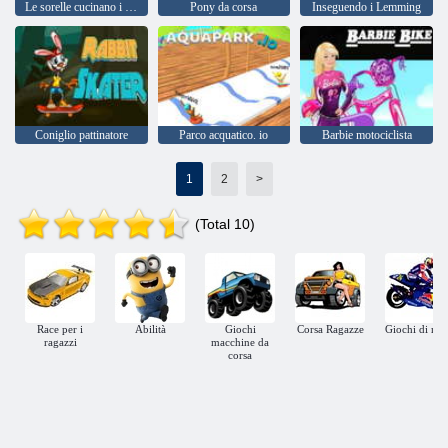
Le sorelle cucinano i biscotti
Pony da corsa
Inseguendo i Lemming
Coniglio pattinatore
Parco acquatico. io
Barbie motociclista
1
2
>
(Total 10)
Race per i
Abilità
Giochi
Corsa Ragazze
Giochi di mo
ragazzi
macchine da
corsa