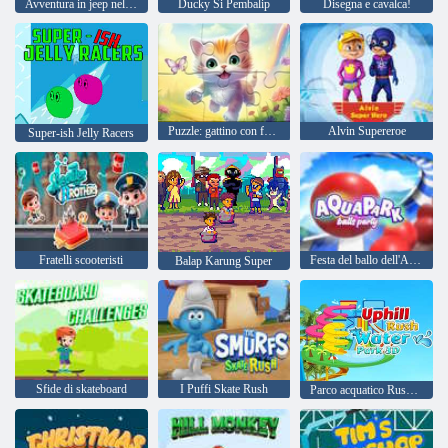
Avventura in jeep nel circo digitale
Ducky Si Pembalip
Disegna e cavalca!
Puzzle: gattino con farfalla
Alvin Supereroe
Super-ish Jelly Racers
Fratelli scooteristi
Festa del ballo dell'Aquapark
Balap Karung Super
Sfide di skateboard
I Puffi Skate Rush
Parco acquatico Rush in salita 3D