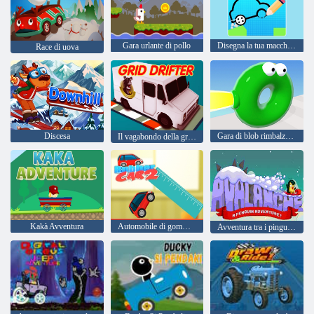
Gara urlante di pollo
Disegna la tua macchina
Race di uova
Discesa
Gara di blob rimbalzanti: corsa a ostacoli
Il vagabondo della griglia
Kakà Avventura
Automobile di gomma 2
Avventura tra i pinguini delle valanghe!