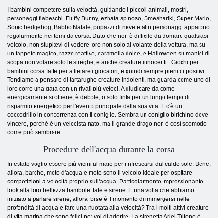
I bambini competere sulla velocità, guidando i piccoli animali, mostri,
personaggi fiabeschi. Fluffy Bunny, ezhata spinoso, Smeshariki, Super Mario,
Sonic hedgehog, Babbo Natale, pupazzi di neve e altri personaggi appaiono
regolarmente nei temi da corsa. Dato che non è difficile da domare qualsiasi
veicolo, non stupitevi di vedere loro non solo al volante della vettura, ma su
un tappeto magico, razzo reattivo, caramella dolce, e Halloween su manici di
scopa non volare solo le streghe, e anche creature innocenti . Giochi per
bambini corsa fatte per allietare i giocatori, e quindi sempre pieni di positivi.
Tendiamo a pensare di tartarughe creature indolenti, ma guarda come uno di
loro corre una gara con un rivali più veloci. A giudicare da come
energicamente si ottiene, è debole, o solo finta per un lungo tempo di
risparmio energetico per l'evento principale della sua vita. E c'è un
coccodrillo in concorrenza con il coniglio. Sembra un coniglio birichino deve
vincere, perché è un velocista nato, ma il grande drago non è così scomodo
come può sembrare.
Procedure dell'acqua durante la corsa
In estate voglio essere più vicini al mare per rinfrescarsi dal caldo sole. Bene,
allora, barche, moto d'acqua e moto sono il veicolo ideale per ospitare
competizioni a velocità proprio sull'acqua. Particolarmente impressionante
look alla loro bellezza bambole, fate e sirene. E una volta che abbiamo
iniziato a parlare sirene, allora forse è il momento di immergersi nelle
profondità di acqua e fare una nuotata alla velocità? Tra i molti attivi creature
di vita marina che sono felici per voi di aderire. La sirenetta Ariel Tritone è