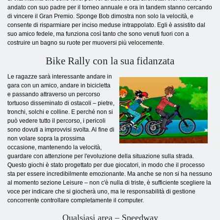
andato con suo padre per il torneo annuale e ora in tandem stanno cercando
di vincere il Gran Premio. Sponge Bob dimostra non solo la velocità, e
consente di risparmiare per inciso meduse intrappolato. Egli è assistito dal
suo amico fedele, ma funziona così tanto che sono venuti fuori con a
costruire un bagno su ruote per muoversi più velocemente.
Bike Rally con la sua fidanzata
Le ragazze sarà interessante andare in
gara con un amico, andare in bicicletta
e passando attraverso un percorso
tortuoso disseminato di ostacoli – pietre,
tronchi, solchi e colline. E perché non si
può vedere tutto il percorso, i pericoli
sono dovuti a improvvisi svolta. Al fine di
non volare sopra la prossima
occasione, mantenendo la velocità,
guardare con attenzione per l'evoluzione della situazione sulla strada.
Questo giochi è stato progettato per due giocatori, in modo che il processo
sta per essere incredibilmente emozionante. Ma anche se non si ha nessuno
al momento sezione Leisure – non c'è nulla di triste, è sufficiente scegliere la
voce per indicare che si giocherà uno, ma le responsabilità di gestione
concorrente controllare completamente il computer.
Qualsiasi area – Speedway