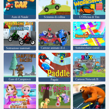
Auto di Natale
Scimmia di collina
L'Officina di Tim
Cartone animato di demolizione di auto per bambini
Sottobicchiere corridore
Sottrazione matematica delle corse in bicicletta
Gare di Camptown
Cartoon Network BMX Champions Beta
Pagaia