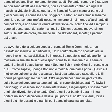
bambini copiano il comportamento degli adulti. Pertanto, sempre più ragazze
se non sono attratti alle macchine, non è certamente contrari a dirigere la
macchina virtuale. Nella categoria di « Bambini Race » maggior parte dei
giochi comunque connesse con i soggetti di cartoni animati famosi. Insieme
con i loro personaggi preferiti possono immergersi nel mondo affascinante di
competizioni, e non sempre venire attraverso veicoli solito tipo. Ad esempio, i
popolari personaggi dei cartoni animati di Disney, possono muoversi non
solo sulle auto da corsa, ma anche su uno skateboard, scooter, e persino
astronavi.
Le avventure della celebre coppia di compari Tom e Jerry, inoltre, non
passato inosservato. In particolare, il loro confronto eterno spostato ad un
nuovo livello – corsa ciclistica. Se interessati a pedale, si può aiutare Tom a
mostrare la sua abilità in questo sport, come lo sci d'acqua. Se la serie di
cartoni animati ti piace l'avventura « Sponge Bob », cioè, Giochi di corse e su
di lui. Come sapete, Sponge Bob non è molto buona barca porta. Questo è il
motivo per cui devi aiutarlo a passare la strada tortuosa e raccogliere tutti i
bonus per guadagnare più punti. Oltre ai giochi per bambini, gare creato
sulla base del popolare cartone animato, ci sono giochi separati. Tuttavia, i
personaggi in essi non sono meno interessanti, e il gameplay è spesso molto
originale, divertente e divertente. Così, giochi per bambini gara in linea
porterà un sacco di piacere e delizia i più piccoli al nostro sito. Anzi, forse i
giochi più interessanti e dinamici per i bambini gara mai annoiati.