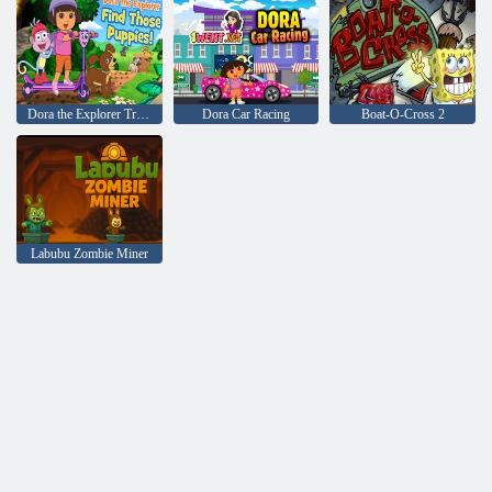
Dora the Explorer Trova quei cuccioli
Dora Car Racing
Boat-O-Cross 2
Labubu Zombie Miner