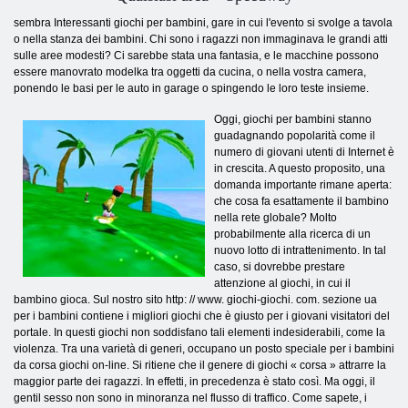
sembra Interessanti giochi per bambini, gare in cui l'evento si svolge a tavola
o nella stanza dei bambini. Chi sono i ragazzi non immaginava le grandi atti
sulle aree modesti? Ci sarebbe stata una fantasia, e le macchine possono
essere manovrato modelka tra oggetti da cucina, o nella vostra camera,
ponendo le basi per le auto in garage o spingendo le loro teste insieme.
Oggi, giochi per bambini stanno
guadagnando popolarità come il
numero di giovani utenti di Internet è
in crescita. A questo proposito, una
domanda importante rimane aperta:
che cosa fa esattamente il bambino
nella rete globale? Molto
probabilmente alla ricerca di un
nuovo lotto di intrattenimento. In tal
caso, si dovrebbe prestare
attenzione al giochi, in cui il
bambino gioca. Sul nostro sito http: // www. giochi-giochi. com. sezione ua
per i bambini contiene i migliori giochi che è giusto per i giovani visitatori del
portale. In questi giochi non soddisfano tali elementi indesiderabili, come la
violenza. Tra una varietà di generi, occupano un posto speciale per i bambini
da corsa giochi on-line. Si ritiene che il genere di giochi « corsa » attrarre la
maggior parte dei ragazzi. In effetti, in precedenza è stato così. Ma oggi, il
gentil sesso non sono in minoranza nel flusso di traffico. Come sapete, i