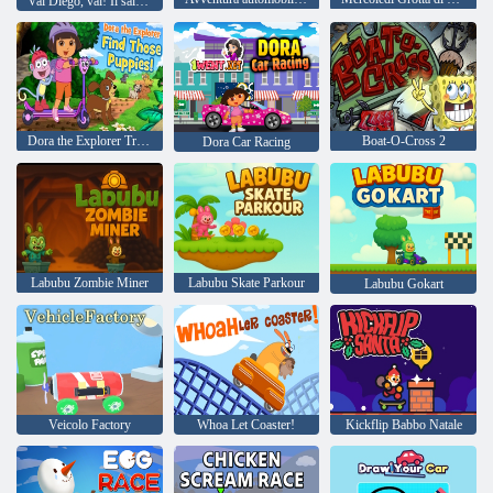
Vai Diego, vai! Il salvataggio fuoristrada africano di Diego
Dora the Explorer Trova quei cuccioli
Boat-O-Cross 2
Dora Car Racing
Labubu Zombie Miner
Labubu Skate Parkour
Labubu Gokart
Veicolo Factory
Whoa Let Coaster!
Kickflip Babbo Natale