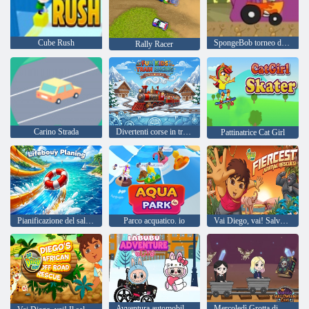
Cube Rush
SpongeBob torneo di corse
Rally Racer
Carino Strada
Divertenti corse in treno per bambini
Pattinatrice Cat Girl
Pianificazione del salvagente
Parco acquatico. io
Vai Diego, vai! Salvataggi di animali
Avventura automobilistica Labubu
Mercoledì Grotta di Halloween