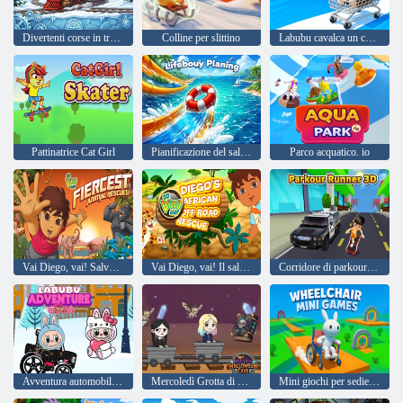
Divertenti corse in treno per bambini
Colline per slittino
Labubu cavalca un carro
Pattinatrice Cat Girl
Pianificazione del salvagente
Parco acquatico. io
Vai Diego, vai! Salvataggi di animali
Vai Diego, vai! Il salvataggio fuoristrada africano di Diego
Corridore di parkour 3D
Avventura automobilistica Labubu
Mercoledì Grotta di Halloween
Mini giochi per sedie a rotelle