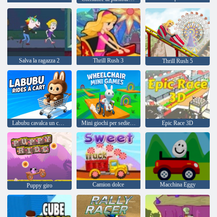
Salva la ragazza 2
Thrill Rush 3
Thrill Rush 5
Labubu cavalca un carro
Mini giochi per sedie a rotelle
Epic Race 3D
Camion dolce
Macchina Eggy
Puppy giro