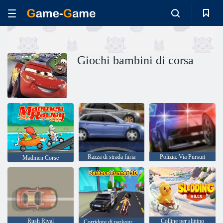
Giochi bambini di corsa
Razza di strada furia
Polizia: Via Pursuit
Madmen Corse
Rush Rival
Colline per slittino
Corridore di parkour 3D