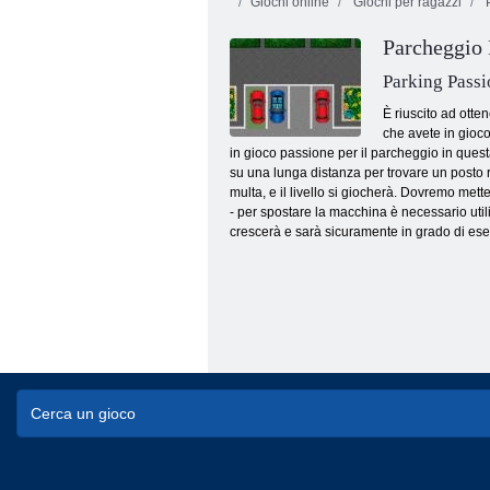
Giochi online
Giochi per ragazzi
P
Parcheggio 
Parking Passi
È riuscito ad otte
che avete in gioco
in gioco passione per il parcheggio in quest
Corse: distruzione e inseguimento
su una lunga distanza per trovare un posto r
multa, e il livello si giocherà. Dovremo met
- per spostare la macchina è necessario utiliz
crescerà e sarà sicuramente in grado di esegu