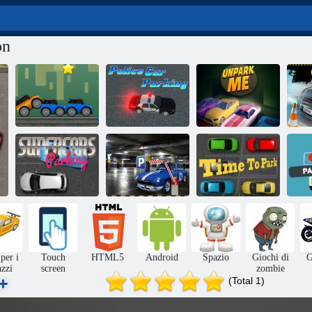
on
Parcheggio
Parcheggio della
pazzo
polizia
Sformarmi
pa
Parcheggio
Parcheggio
Tempo di
Supercars
anticipato
parcheggiare
per i
Touch
HTML5
Android
Spazio
Giochi di
G
azzi
screen
zombie
(Total 1)