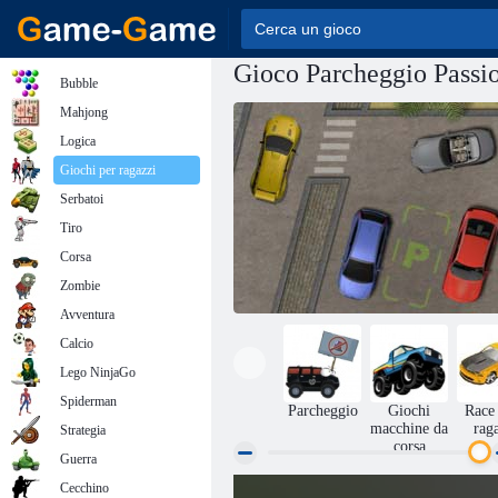
Gioco Parcheggio Passi
Bubble
Mahjong
Logica
Giochi per ragazzi
Serbatoi
Tiro
Corsa
Zombie
Avventura
Calcio
Lego NinjaGo
Spiderman
Parcheggio
Giochi
Race 
macchine da
rag
Strategia
corsa
Guerra
Cecchino