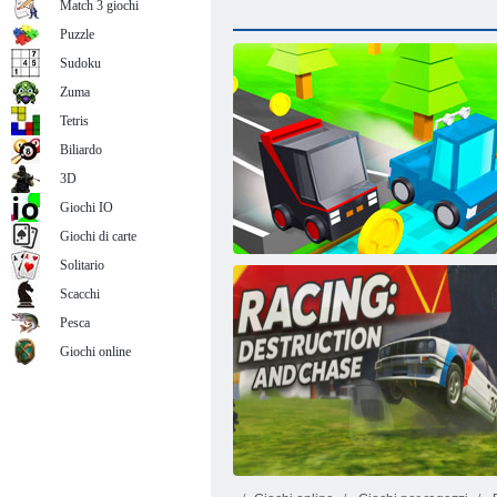
Match 3 giochi
Puzzle
Sudoku
Zuma
Tetris
Biliardo
3D
Giochi IO
Giochi di carte
Solitario
Scacchi
Pesca
Giochi online
Blocco racer