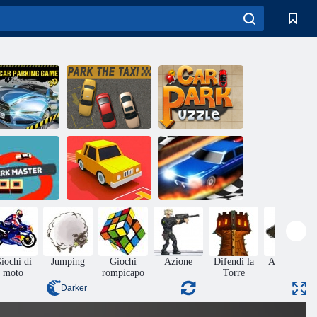
Kit di
Parcheggiare il
Puzzle del
rcheggio auto
taxi
parcheggio
Park Master
Disegna Park
Drag Race 3D
iochi di
Jumping
Giochi
Azione
Difendi la
Adventura
moto
rompicapo
Torre
Darker