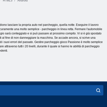
HTML5
Android
iono lasciare la propria auto nel parcheggio, quella notte. Eseguire il lavoro
 sicuramente una molto semplice - parcheggio in linea retta. Fermare l'automobile
ggio sarà conteggiato e si può passare al prossimo compito. Vi si è già spostato
nti al fine di non danneggiare la macchina. Se accade ancora, si scrive una
dati i suoi errori del passato. Gestire parcheggio gioco Passione è molto semplice
 attraverso tutti i 20 livelli, durante il quale si hanno le abilità di parcheggio
edenti.