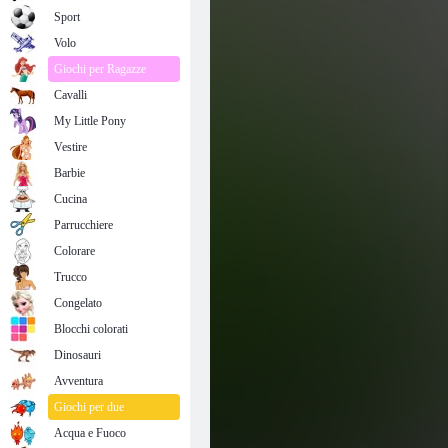
Parcheggio OK
Sport
Volo
Giochi per Ragazze
Cavalli
My Little Pony
Vestire
Barbie
Cucina
Parrucchiere
Colorare
Trucco
Congelato
Blocchi colorati
Dinosauri
Avventura
Giochi per due
Acqua e Fuoco