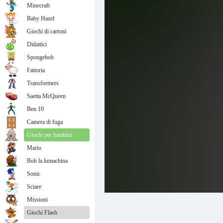
Minecraft
Baby Hazel
Giochi di cartoni
Didattici
Spongebob
Fattoria
Transformers
Saetta McQueen
Ben 10
Camera di fuga
Giochi per bambini
Mario
Bob la lumachina
Sonic
Sciare
Missioni
Giochi Flash