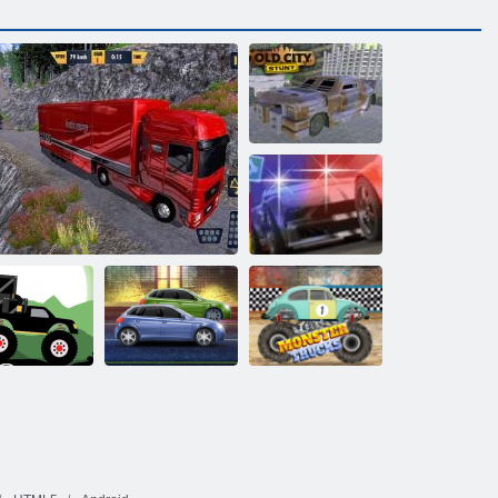
Stunt della città
vecchia
Polizia: Via
Pursuit
nster Truck
Camion Monster
rest-consegna
Camion carico: Euro American Tour
Potenti motori
Racing