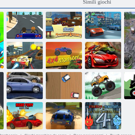
Simili giochi
Kogama:
Sorgenti del
3d Night City 2
Delinquente
radiatore
Player Racing
Due acrobazie
4x4 mostro
Spy auto
Razza di strada
Mini corsa di
Mo
furia
gara
Prove di camion
Fo