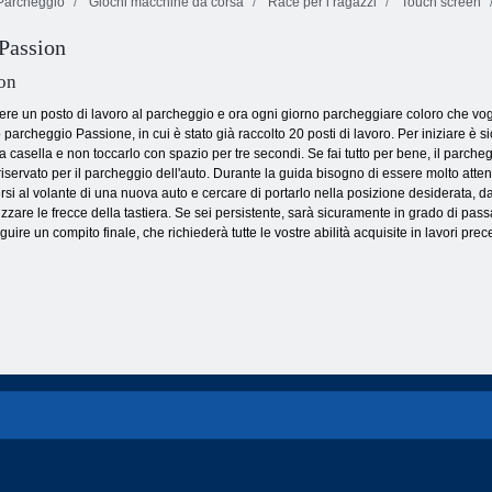
archeggio
Giochi macchine da corsa
Race per i ragazzi
Touch screen
Fireboy and
Strada della
Watergirl 4:
Passion
Furia Desert
Tempio di
Strike
Punto di rally 6
Cristallo
on
nere un posto di lavoro al parcheggio e ora ogni giorno parcheggiare coloro che vogl
 parcheggio Passione, in cui è stato già raccolto 20 posti di lavoro. Per iniziare è
a casella e non toccarlo con spazio per tre secondi. Se fai tutto per bene, il parche
iservato per il parcheggio dell'auto. Durante la guida bisogno di essere molto atte
tersi al volante di una nuova auto e cercare di portarlo nella posizione desiderata, 
zare le frecce della tastiera. Se sei persistente, sarà sicuramente in grado di passare
ire un compito finale, che richiederà tutte le vostre abilità acquisite in lavori prec