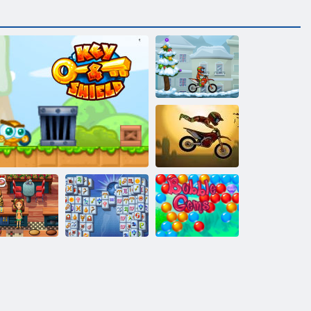
MOTO X3M
inverno
Moto X3M
w Beginning
di Delicious
Mahjong
Emily
Chiave & Shield
Fortuna
Giochi Bubble