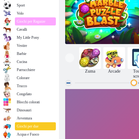
Sport
Volo
Giochi per Ragazze
Cavalli
My Little Pony
Vestire
Barbie
Cucina
Parrucchiere
Zuma
Arcade
To
scr
Colorare
Trucco
Congelato
Esplosione di puzzle di marmo
Blocchi colorati
Dinosauri
Avventura
Giochi per due
Acqua e Fuoco