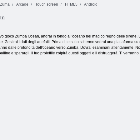
Zuma
Arcade
Touch screen
HTML5
Android
Fireboy and
Watergirl 4:
an
Terra di budino
Tempio di
2
James subdolo
Cristallo
ovo gioco Zumba Ocean, andrai in fondo all'oceano nel magico regno delle sirene. 
. Gestirai i dati degli artefatti. Prima di te sullo schermo vedrai una piattaforma su cu
eranno dalle profondità dell'oceano verso Zumba. Dovrai esaminarli attentamente. No
line e sparargli. Il tuo proiettile colpirà questi oggetti e li distruggerà. Ti verranno