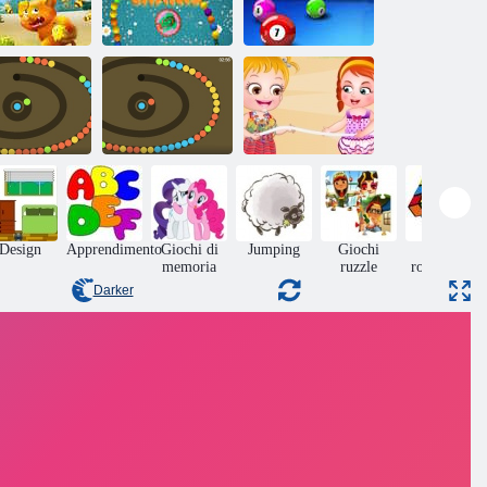
Catene a sfere
ele Problemi
extra
Biliardo estremo
Baby Hazel
la di serpente
Sparabolle
Beach Party
Design
Apprendimento
Giochi di
Jumping
Giochi
Giochi
memoria
ruzzle
rompicapo
Darker