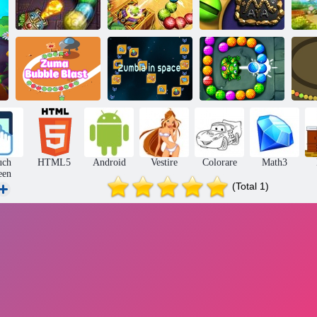
Totemia Marmi
Maledetti
Scatto di marmo
Maya
Mi
Zuma Bubble
Zumbla nello
Blast
spazio
Zumba Quest
Pal
uch
HTML5
Android
Vestire
Colorare
Math3
een
(Total 1)