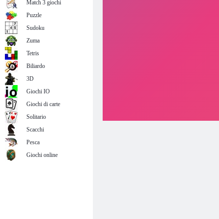
Match 3 giochi
Puzzle
Sudoku
Zuma
Tetris
Biliardo
3D
Giochi IO
Giochi di carte
Solitario
Scacchi
Pesca
Giochi online