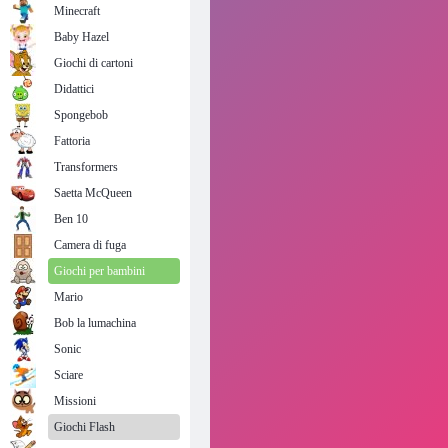
Minecraft
Baby Hazel
Giochi di cartoni
Didattici
Spongebob
Fattoria
Transformers
Saetta McQueen
Ben 10
Camera di fuga
Giochi per bambini
Mario
Bob la lumachina
Sonic
Sciare
Missioni
Giochi Flash