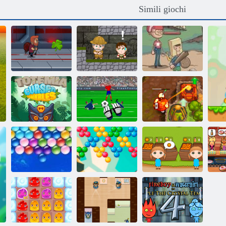
Simili giochi
Jetpack Maestro
Inca Avventura
Backyard Eroi
Totemia: biglie
Campione
Treasure
maledette
portiere
maledetto 2
Ne
Scattatura a bolle
Arancione
Bolle senza fine
infinita
Ranch