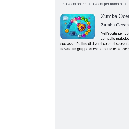
Giochi online
Giochi per bambini
Zumba Oce
Zumba Ocean
Nell'eccitante nu
con palle maledette
suo asse. Palline di diversi colori si spost
Palla rossa per sempre
trovare un gruppo di esattamente le stesse pal