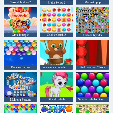
Terra di budino 2
Marinaio pop
Fruita Swipe 2
Gioielli magici
Cookie Crush 2
Farfalla Kyodai
Bolle senza fine
Scattatura a bolle infinita
Backgammon Classic
Giochi Bubble
Smarty Bubbles Xmas Edition
Mahjong Fortuna