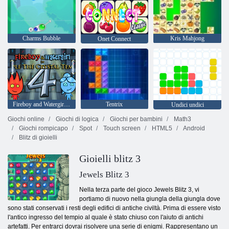
Charms Bubble
Kris Mahjong
Onet Connect
Fireboy and Watergirl 4: Tempio di Cristallo
Tentrix
Undici undici
Giochi online
Giochi di logica
Giochi per bambini
Math3
Giochi rompicapo
Spot
Touch screen
HTML5
Android
Blitz di gioielli
Gioielli blitz 3
Jewels Blitz 3
Nella terza parte del gioco Jewels Blitz 3, vi
portiamo di nuovo nella giungla della giungla dove
sono stati conservati i resti degli edifici di antiche civiltà. Prima di essere visto
l'antico ingresso del tempio al quale è stato chiuso con l'aiuto di antichi
artefatti. Per entrarci dovrai risolvere una serie di enigmi. Rappresentano un