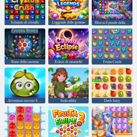
Schianto di cristallo
Leggende delle gemme
Blocca il puzzle della gemma principale
Rune della caverna
Eclissi di caramelle
Fruita Crush
Avventura succose bacche
Isola tabby
Dash Juicy