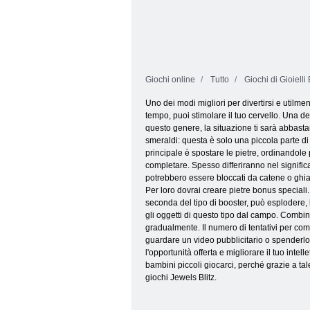
Giochi online
Tutto
Giochi di Gioielli 
Uno dei modi migliori per divertirsi e utilmente
tempo, puoi stimolare il tuo cervello. Una del
questo genere, la situazione ti sarà abbastanza
smeraldi: questa è solo una piccola parte di t
principale è spostare le pietre, ordinandole p
completare. Spesso differiranno nel significa
potrebbero essere bloccati da catene o ghiacc
Per loro dovrai creare pietre bonus speciali
seconda del tipo di booster, può esplodere, 
gli oggetti di questo tipo dal campo. Combin
gradualmente. Il numero di tentativi per compl
guardare un video pubblicitario o spenderlo s
l'opportunità offerta e migliorare il tuo inte
bambini piccoli giocarci, perché grazie a ta
giochi Jewels Blitz.