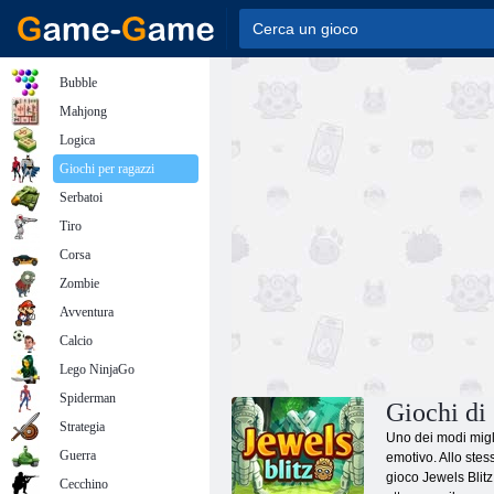
Bubble
Mahjong
Logica
Giochi per ragazzi
Serbatoi
Tiro
Corsa
Zombie
Avventura
Calcio
Lego NinjaGo
Spiderman
Giochi di 
Strategia
Uno dei modi miglio
Guerra
emotivo. Allo stes
gioco Jewels Blitz.
Cecchino