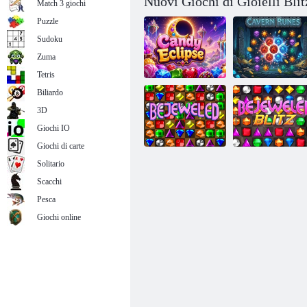
Nuovi Giochi di Gioielli Blit
Match 3 giochi
Puzzle
Sudoku
Zuma
Tetris
Biliardo
3D
Eclissi di
Rune della
Giochi IO
caramelle
caverna
Giochi di carte
Solitario
Scacchi
Ingioiellato
Blitz ingioiellato
Pesca
Giochi online