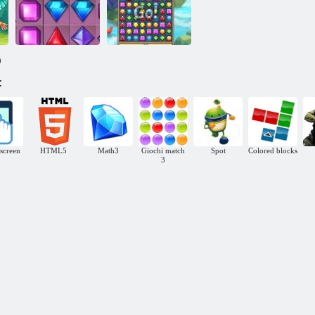
Gioielli dei
Medici
)
:
Sfida blitz di
Gioielli blitz
gioielli
Ingioiellato
screen
HTML5
Math3
Giochi match
Spot
Colored blocks
3