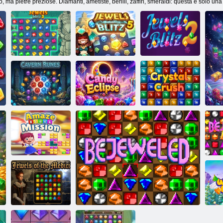
, ma pietre preziose. Diamanti, ametiste, berilli, zaffiri, smeraldi: questa è solo una 
Gioielli blitz 3
Blitz di gioielli 5
Gioielli blitz 2
Rune della
Eclissi di
Schianto di
caverna
caramelle
cristallo
Missione stupire
Bli