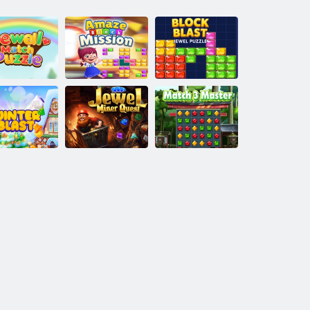
Puzzle di
binamento di
Puzzle gioiello
gioielli
Missione stupire
Block Blast
Ricerca del
Esplosione
minatore di
Maestro della
invernale
gioielli
partita 3