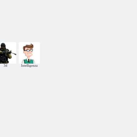
Ricerca del
Esplosione
minatore di
Maestro della
invernale
gioielli
partita 3
3d
Intelligenza