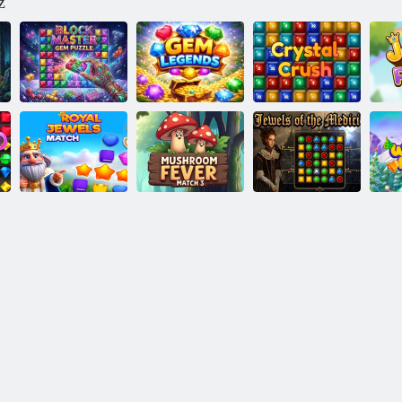
z
Blocca il puzzle
della gemma
Leggende delle
Schianto di
ab
principale
gemme
cristallo
Abbinamento di
I gioielli si
Gioielli dei
gioielli reali
connettono
Medici