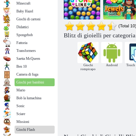
Minecraft
Baby Hazel
Giochi di cartoni
(Total 10
Didattici
Blitz di gioielli per categoria
Spongebob
L'assalto ai
Linea Pietra
Leggende delle gemme
gioielli 6
Fattoria
Transformers
Saetta McQueen
Giochi
Android
Touch 
Ben 10
rompicapo
Camera di fuga
Giochi per bambini
Mario
Bob la lumachina
Sonic
Sciare
Missioni
Giochi Flash