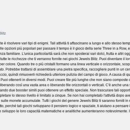
Blitz
 è risolvere vari tipi di enigmi. Tali attività ti affascinano a lungo e allo stesso tempo
le opzioni più popolari per passare il tempo è il gioco della serie Three in a Row, e 
 familiare. L'unica particolarità sarà che non sposterai vari dolci, frutta e altri ogge
utte le ricchezze che ti verranno fornite nei giochi Jewels Blitz. Puoi diventare il lo
er colore. Quando tre o più cristalli formano una linea verticale o orizzontale, scopp
to. Potrebbe trattarsi di assemblare una pietra specifica, raccogliere punti in un ce
io, quindi rimuoverli richiederà ulteriore pulizia del campo di gioco. A causa di ques
. Puoi ottenerli in diversi modi. Puoi creare file più lunghe che non siano composte 
liberando così una vasta area o liberando file orizzontali o verticali. C'è anche un
ando due booster simili puoi ottenere un effetto speciale. Non trascurare tali oppo
etare lo stesso livello è limitato a cinque. Se non hai completato l'attività dopo aver 
ulle monete accumulate. Tutti i giochi del genere Jewels Blitz ti saranno forniti in
lletto, perché tali giochi sviluppano il pensiero logico e spaziale, ti aiutano a pensar
le sviluppo le loro capacità matematiche e analitiche aumenteranno notevolmente. I g