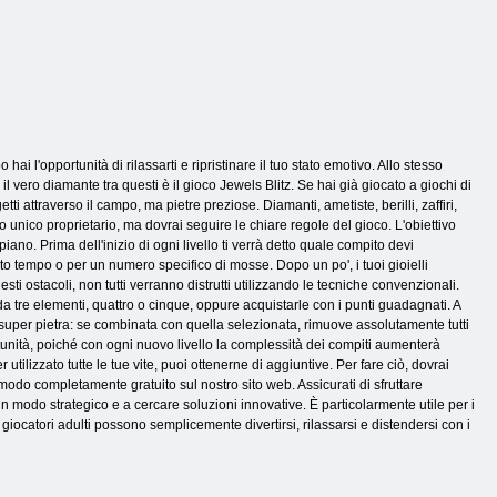
 hai l'opportunità di rilassarti e ripristinare il tuo stato emotivo. Allo stesso
il vero diamante tra questi è il gioco Jewels Blitz. Se hai già giocato a giochi di
tti attraverso il campo, ma pietre preziose. Diamanti, ametiste, berilli, zaffiri,
ro unico proprietario, ma dovrai seguire le chiare regole del gioco. L'obiettivo
iano. Prima dell'inizio di ogni livello ti verrà detto quale compito devi
rto tempo o per un numero specifico di mosse. Dopo un po', i tuoi gioielli
ti ostacoli, non tutti verranno distrutti utilizzando le tecniche convenzionali.
da tre elementi, quattro o cinque, oppure acquistarle con i punti guadagnati. A
a super pietra: se combinata con quella selezionata, rimuove assolutamente tutti
rtunità, poiché con ogni nuovo livello la complessità dei compiti aumenterà
utilizzato tutte le tue vite, puoi ottenerne di aggiuntive. Per fare ciò, dovrai
 modo completamente gratuito sul nostro sito web. Assicurati di sfruttare
e in modo strategico e a cercare soluzioni innovative. È particolarmente utile per i
iocatori adulti possono semplicemente divertirsi, rilassarsi e distendersi con i