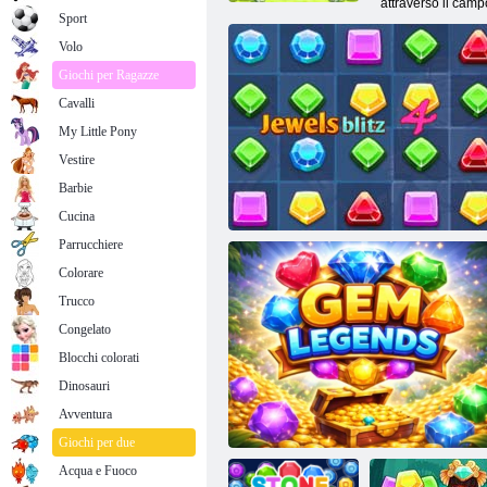
attraverso il campo
Sport
Volo
Giochi per Ragazze
Cavalli
My Little Pony
Vestire
Barbie
Cucina
Parrucchiere
Colorare
Trucco
Congelato
Blocchi colorati
Dinosauri
Avventura
Gioielli blitz 4
Giochi per due
Acqua e Fuoco