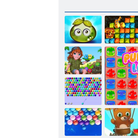
Avventura
Caccia al tesoro
succose bacche
corsa all'oro
Isola tabby
BUBLE Shooter
HTML5