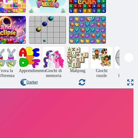
Puzzle di
abbinamento di
Schianto di
sione stupire
gioielli
cristallo
Eclissi di
caramelle
Linea 98
Fruita Crush
rova la
Apprendimento
Giochi di
Mahjong
Giochi
Giochi
ifferenza
memoria
ruzzle
labirinto
Darker