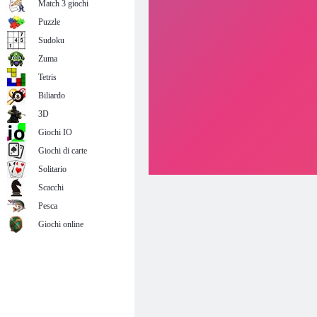
Match 3 giochi
Puzzle
Sudoku
Zuma
Tetris
Biliardo
3D
Giochi IO
Giochi di carte
Solitario
Scacchi
Pesca
Giochi online