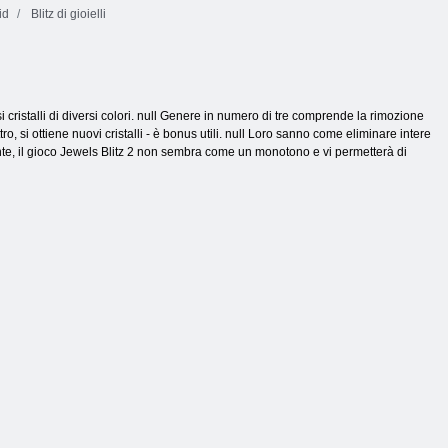
id
Blitz di gioielli
iosi cristalli di diversi colori. null Genere in numero di tre comprende la rimozione
tro, si ottiene nuovi cristalli - è bonus utili. null Loro sanno come eliminare intere
onante, il gioco Jewels Blitz 2 non sembra come un monotono e vi permetterà di