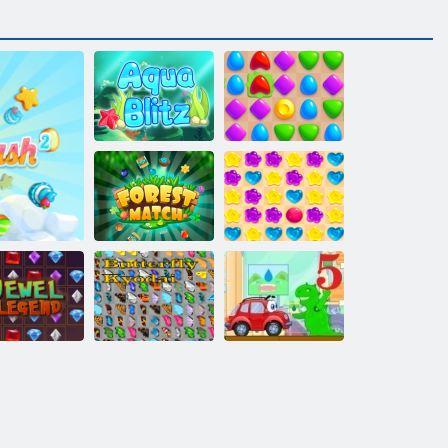
Arena di
Acqua Blitz
abbinamento
Forest Match
Candy Rain 5
eggenda del
gioiello
Farfalla Kyodai
Wheely 5