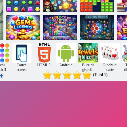
Puzzle gioiello
Gioielli blitz 4
Blitz di gioielli 5
Block Blast
Mis
Blocca il puzzle
Leggende delle
della gemma
Rune della
gemme
principale
caverna
chi
Touch
HTML5
Android
Blitz di
Giochi di
T
ch 3
screen
gioielli
carte
d
(Total 1)