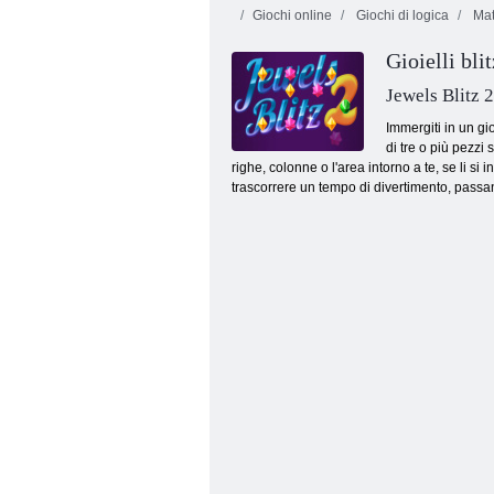
Giochi online
Giochi di logica
Ma
Gioielli blit
Scattatura a bolle
Bolle senza fine
infinita
Terr
Jewels Blitz 2
Immergiti in un gio
di tre o più pezzi 
righe, colonne o l'area intorno a te, se li s
trascorrere un tempo di divertimento, passando