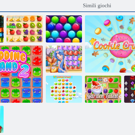
Simili giochi
Smarty Bubbles
Dash Juicy
Xmas Edition
Marinaio pop
Racconti da
L
Cookie Crush 3
giardino
Cookie Crush 2