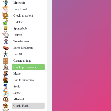
Minecraft
Baby Hazel
Giochi di cartoni
Didattici
Spongebob
Fattoria
Transformers
Saetta McQueen
Ben 10
Camera di fuga
Giochi per bambini
Mario
Bob la lumachina
Sonic
Sciare
Missioni
Giochi Flash