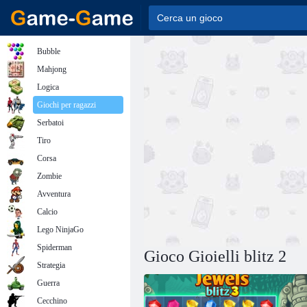
Bubble
Mahjong
Logica
Giochi per ragazzi
Serbatoi
Tiro
Corsa
Zombie
Avventura
Calcio
Lego NinjaGo
Spiderman
Gioco Gioielli blitz 2
Strategia
Guerra
Cecchino