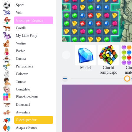
Sport
Volo
Giochi per Ragazze
Cavalli
My Little Pony
Vestire
Barbie
Cucina
Parrucchiere
Math3
Giochi
Gio
rompicapo
mat
Colorare
Trucco
Congelato
Gioielli blitz 3
Blocchi colorati
Dinosauri
Avventura
Giochi per due
Acqua e Fuoco