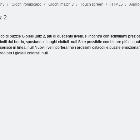
th3
Giochi rompicapo
Giochi match 3
Touch screen
HTML5
Andro
z 2
a di budino 2
co di puzzle Gioielli Blitz 2, più di duecento livelli, si incontra con scintillanti prez
simili dal bordo, spostando i luoghi ciottoli. null Se è possibile combinare più di quat
i inserisce in linea. null Nuovi livelli porteranno i prossimi ostacoli e puzzle emozi
 per i gioielli colorati. null