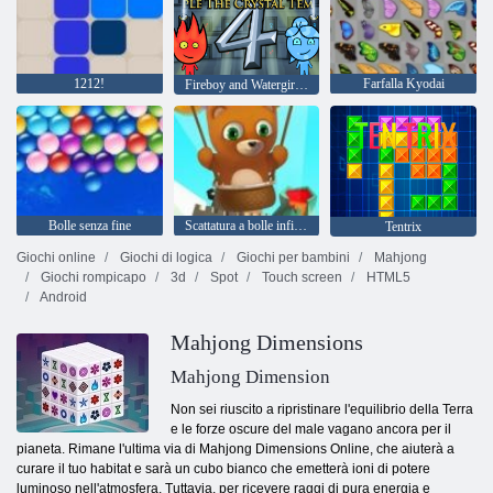
1212!
Farfalla Kyodai
Fireboy and Watergirl 4: Tempio di Cristallo
Bolle senza fine
Scattatura a bolle infinita
Tentrix
Giochi online
Giochi di logica
Giochi per bambini
Mahjong
Giochi rompicapo
3d
Spot
Touch screen
HTML5
Android
Mahjong Dimensions
Mahjong Dimension
Non sei riuscito a ripristinare l'equilibrio della Terra
e le forze oscure del male vagano ancora per il
pianeta. Rimane l'ultima via di Mahjong Dimensions Online, che aiuterà a
curare il tuo habitat e sarà un cubo bianco che emetterà ioni di potere
luminoso nell'atmosfera. Tuttavia, per ricevere raggi di pura energia e