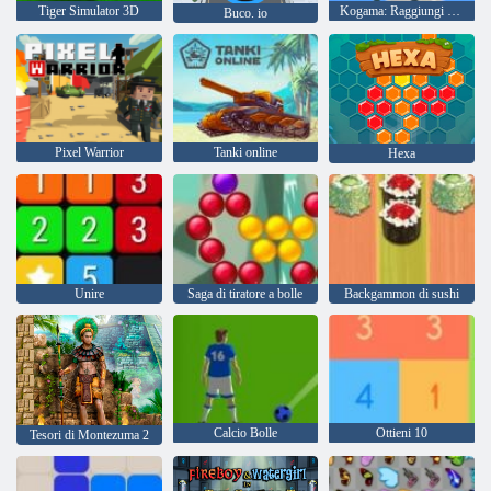
Tiger Simulator 3D
Kogama: Raggiungi la bandiera
Buco. io
Pixel Warrior
Tanki online
Hexa
Unire
Saga di tiratore a bolle
Backgammon di sushi
Calcio Bolle
Ottieni 10
Tesori di Montezuma 2