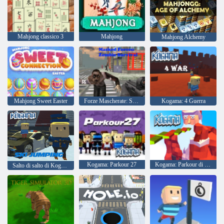
Mahjong classico 3
Mahjong
Mahjong Alchemy
Mahjong Sweet Easter
Forze Mascherate: Sopravvivenza Zombie
Kogama: 4 Guerra
Kogama: Parkour 27
Kogama: Parkour di Natale
Salto di salto di Kogama!!