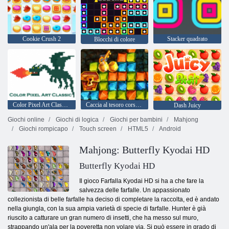
Cookie Crush 2
Stacker quadrato
Blocchi di colore
Color Pixel Art Classic - Pixel Paint by Numbers
Caccia al tesoro corsa all'oro
Dash Juicy
Giochi online
Giochi di logica
Giochi per bambini
Mahjong
Giochi rompicapo
Touch screen
HTML5
Android
Mahjong: Butterfly Kyodai HD
Butterfly Kyodai HD
Il gioco Farfalla Kyodai HD si ha a che fare la
salvezza delle farfalle. Un appassionato
collezionista di belle farfalle ha deciso di completare la raccolta, ed è andato
nella giungla, con la sua ampia varietà di specie di farfalle. Hunter è già
riuscito a catturare un gran numero di insetti, che ha messo sul muro,
strappando un'ala per la poveretta non volare via. Si può essere in grado di