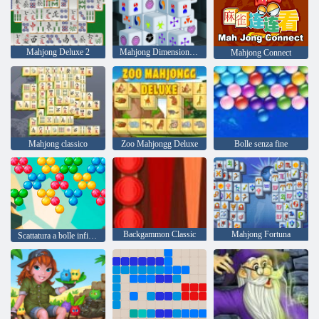
Mahjong Deluxe 2
Mahjong Dimensions 15 minuti
Mahjong Connect
Mahjong classico
Zoo Mahjongg Deluxe
Bolle senza fine
Backgammon Classic
Mahjong Fortuna
Scattatura a bolle infinita