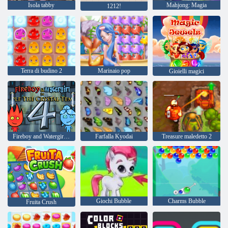
Isola tabby
Mahjong: Magia
1212!
Terra di budino 2
Marinaio pop
Gioielli magici
Fireboy and Watergirl 4: Tempio di Cristallo
Farfalla Kyodai
Treasure maledetto 2
Giochi Bubble
Charms Bubble
Fruita Crush