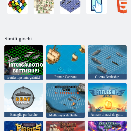
Simili giochi
Pirati e Cannoni
Guerra Battleship
Battleships intergalattici
Battaglie per barche
Armate di navi da guerra
Multiplayer di Battleship War