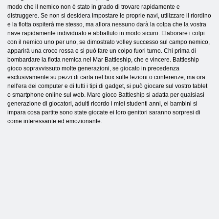
modo che il nemico non è stato in grado di trovare rapidamente e
distruggere. Se non si desidera impostare le proprie navi, utilizzare il riordino
e la flotta ospiterà me stesso, ma allora nessuno darà la colpa che la vostra
nave rapidamente individuato e abbattuto in modo sicuro. Elaborare i colpi
con il nemico uno per uno, se dimostrato volley successo sul campo nemico,
apparirà una croce rossa e si può fare un colpo fuori turno. Chi prima di
bombardare la flotta nemica nel Mar Battleship, che e vincere. Battleship
gioco sopravvissuto molte generazioni, se giocato in precedenza
esclusivamente su pezzi di carta nel box sulle lezioni o conferenze, ma ora
nell'era dei computer e di tutti i tipi di gadget, si può giocare sul vostro tablet
o smartphone online sul web. Mare gioco Battleship si adatta per qualsiasi
generazione di giocatori, adulti ricordo i miei studenti anni, ei bambini si
impara cosa partite sono state giocate ei loro genitori saranno sorpresi di
come interessante ed emozionante.