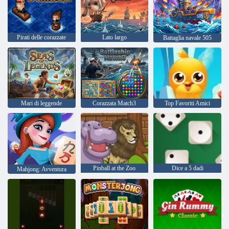
Pirati delle corazzate
Lato largo
Battaglia navale 505
Mari di leggende
Corazzata Match3
Top Favoriti Amici
Pinball at the Zoo
Dice a 5 dadi
Mahjong: Avventura