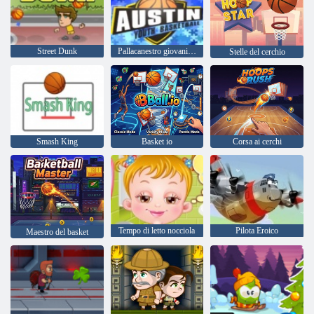
Street Dunk
Pallacanestro giovanile di Austin
Stelle del cerchio
Smash King
Basket io
Corsa ai cerchi
Tempo di letto nocciola
Pilota Eroico
Maestro del basket