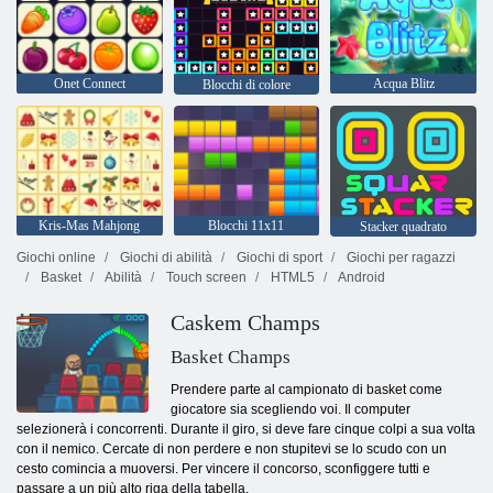
Onet Connect
Acqua Blitz
Blocchi di colore
Kris-Mas Mahjong
Blocchi 11x11
Stacker quadrato
Giochi online
Giochi di abilità
Giochi di sport
Giochi per ragazzi
Basket
Abilità
Touch screen
HTML5
Android
Caskem Champs
Basket Champs
Prendere parte al campionato di basket come
giocatore sia scegliendo voi. Il computer
selezionerà i concorrenti. Durante il giro, si deve fare cinque colpi a sua volta
con il nemico. Cercate di non perdere e non stupitevi se lo scudo con un
cesto comincia a muoversi. Per vincere il concorso, sconfiggere tutti e
passare a un più alto riga della tabella.