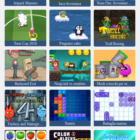
Jetpack Maestro
Nom Om: Avventure invernali
Inca Avventura
Toon Cup 2016
Pinguino salto
Troll Boxing
Backyard Eroi
Ninja kid vs zombies
Modi sciocchi per morire 2
Tentrix
Battaglia marina
Fireboy and Watergirl 4: Tempio di Cristallo