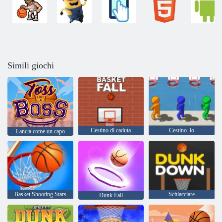
Simili giochi
Cestino di caduta
Cestino. io
Lancia come un capo
Basket Shooting Stars
Schiacciare
Dunk Fall