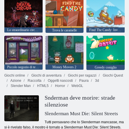
Lo straordinario circo digitale
Find The Candy: Inverno
Trova le caramelle
Piccolo negozio di tesori
Money Movers 2
Greedy coniglio
Giochi online
Giochi di avventura
Giochi per ragazzi
Giochi Quest
Azione
Raccolta
Oggetti nascosti
Paura
3d
Slender Man
HTML5
Horror
WebGL
Snderman deve morire: strade
silenziose
Slenderman Must Die: Silent Streets
Tutti pensavano che lo Slenderman mancasse, ma
si è rivelato falso, il mostro è tornato a Slenderman Must Die: Silent Streets.