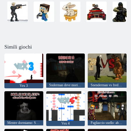
Simili giochi
Snderman deve morire: cimitero abbandonato
Snenderman vs freddy il fazbear
Vex 3
Mentre dormiamo: Slendrina è qui
Pagliaccio snello: abbiate paura di esserlo
Vex 4