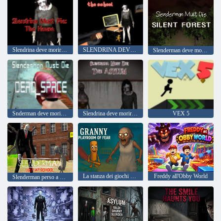
Slendrina deve morire la casa
SLENDRINA DEVE morire: la scuola
Slenderman deve morire: Foresta silenziosa
Snderman deve morire lo spazio morto
Slendrina deve morire l'asilo
VEX 5
La stanza dei giochi della nonna della paura
Freddy all'Obby World
Slenderman perso a scuola