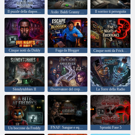
Il puzzle della diapositiva di Slender Man
Il sorriso ti perseguita
Asilo: Baldi Granny Slender
Cinque notti da Diddy
Fuga da Blogger
Cinque notti da Frickbear 3
Slendytubbies II
Osservatore del crepuscolo
La Torre della Radio
FNAF: Sangue e equipaggiamento
Sprunki Fase 5
Un boccone da Freddy