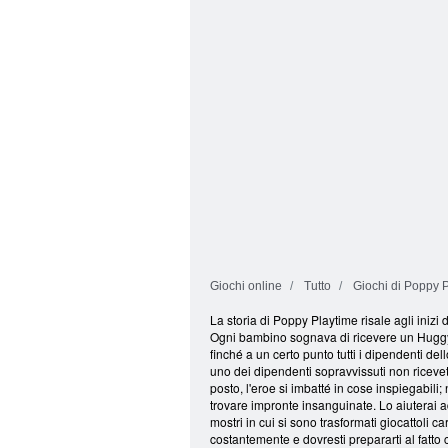
Huggi afferra
nell'arena!
Giochi online
Tutto
Giochi di Poppy P
La storia di Poppy Playtime risale agli iniz
Ogni bambino sognava di ricevere un Huggy 
finché a un certo punto tutti i dipendenti 
uno dei dipendenti sopravvissuti non ricevet
posto, l'eroe si imbatté in cose inspiegabi
trovare impronte insanguinate. Lo aiuterai ad
mostri in cui si sono trasformati giocattoli 
costantemente e dovresti prepararti al fatto