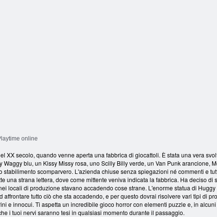
Risse e LOL
distruttiva
Torre Wuggy
H
laytime online
i del XX secolo, quando venne aperta una fabbrica di giocattoli. È stata una vera svo
Waggy blu, un Kissy Missy rosa, uno Scilly Billy verde, un Van Punk arancione, Mo
dello stabilimento scomparvero. L'azienda chiuse senza spiegazioni né commenti e t
te una strana lettera, dove come mittente veniva indicata la fabbrica. Ha deciso di s
li; nei locali di produzione stavano accadendo cose strane. L'enorme statua di Hu
 affrontare tutto ciò che sta accadendo, e per questo dovrai risolvere vari tipi di pr
carini e innocui. Ti aspetta un incredibile gioco horror con elementi puzzle e, in alcu
 che i tuoi nervi saranno tesi in qualsiasi momento durante il passaggio.