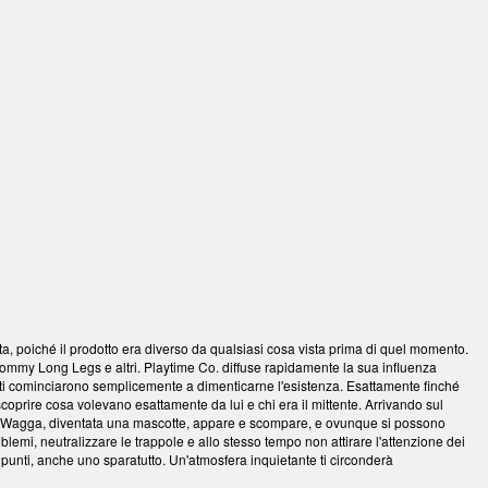
uggy Waggy
forma di puzzle
Missy
lta, poiché il prodotto era diverso da qualsiasi cosa vista prima di quel momento.
mmy Long Legs e altri. Playtime Co. diffuse rapidamente la sua influenza
utti cominciarono semplicemente a dimenticarne l'esistenza. Esattamente finché
coprire cosa volevano esattamente da lui e chi era il mittente. Arrivando sul
ggy Wagga, diventata una mascotte, appare e scompare, e ovunque si possono
oblemi, neutralizzare le trappole e allo stesso tempo non attirare l'attenzione dei
ni punti, anche uno sparatutto. Un'atmosfera inquietante ti circonderà