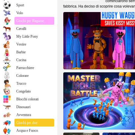
cominciarono semp
Sport
fabbrica. Ha deciso di scoprire cosa volevano
Volo
Giochi per Ragazze
Cavalli
My Little Pony
Vestire
Barbie
Cucina
Parrucchiere
Colorare
Trucco
Congelato
Blocchi colorati
Dinosauri
Avventura
Abbraccia Wuggy e Bacia Missy
Giochi per due
Acqua e Fuoco