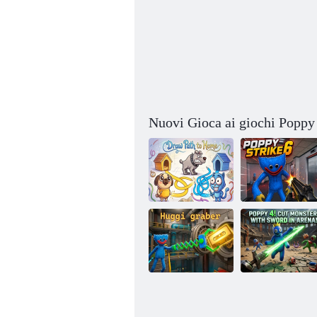
Nuovi Gioca ai giochi Poppy
Disegna il
percorso verso
Lo sciopero dei
casa
papaveri 6
Papavero 4!
Taglia i mostri
con la spada