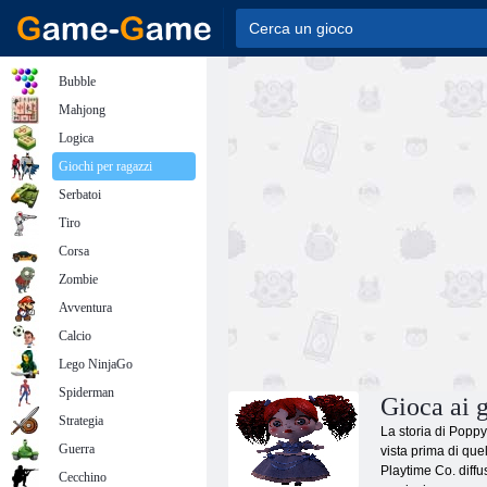
Bubble
Mahjong
Logica
Giochi per ragazzi
Serbatoi
Tiro
Corsa
Zombie
Avventura
Calcio
Lego NinjaGo
Spiderman
Gioca ai 
Strategia
La storia di Poppy
Guerra
vista prima di qu
Playtime Co. diffu
Cecchino