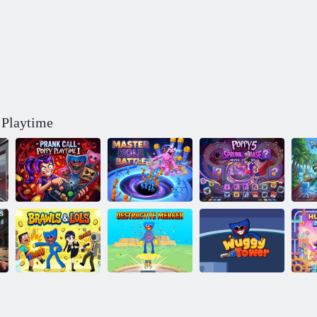
 Playtime
Scherzo
telefonico -
Battaglia del
Poppy Playtime
Poppy Playtime
Buco Principale
5: Fase Sprunki
Fusione