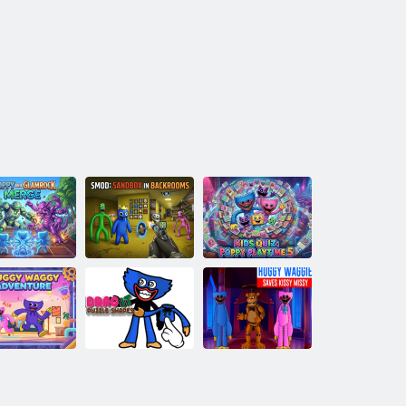
Quiz per
Poppy e
SMod: Sandbox
bambini: La
glamrock si
nelle stanze
ricreazione con
fondono
dietro le quinte
papavero 5
Abbraccia
Avventura
Trascinalo sotto
Wuggy e Bacia