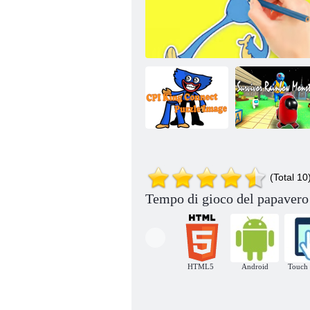
Immagine del
Mostro
puzzle CPI King
Libro da colorare: La ricreazione del
arcobaleno
(Total 10
Connect
papavero
sopravvissuto
Tempo di gioco del papavero 
HTML5
Android
Touch 