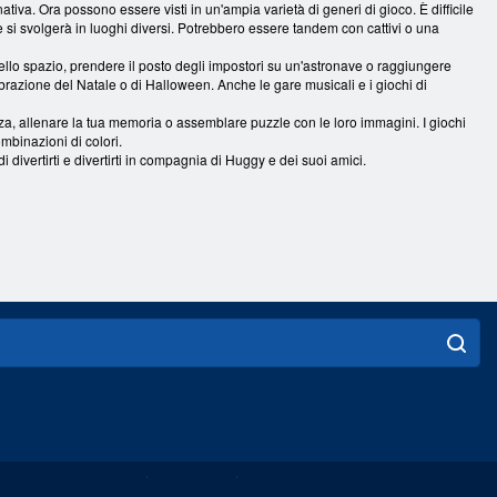
ativa. Ora possono essere visti in un'ampia varietà di generi di gioco. È difficile
e si svolgerà in luoghi diversi. Potrebbero essere tandem con cattivi o una
nello spazio, prendere il posto degli impostori su un'astronave o raggiungere
ebrazione del Natale o di Halloween. Anche le gare musicali e i giochi di
igenza, allenare la tua memoria o assemblare puzzle con le loro immagini. I giochi
mbinazioni di colori.
i divertirti e divertirti in compagnia di Huggy e dei suoi amici.