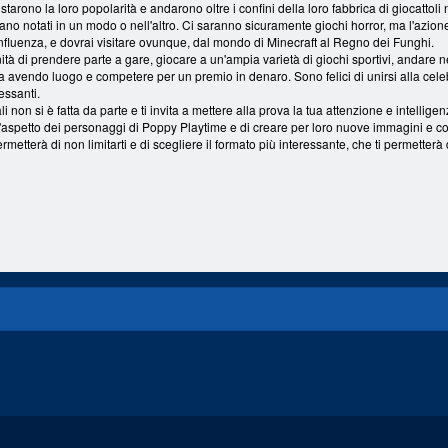
arono la loro popolarità e andarono oltre i confini della loro fabbrica di giocattoli n
ano notati in un modo o nell'altro. Ci saranno sicuramente giochi horror, ma l'azion
di influenza, e dovrai visitare ovunque, dal mondo di Minecraft al Regno dei Funghi.
nità di prendere parte a gare, giocare a un'ampia varietà di giochi sportivi, andare 
 sta avendo luogo e competere per un premio in denaro. Sono felici di unirsi alla cel
essanti.
li non si è fatta da parte e ti invita a mettere alla prova la tua attenzione e intell
l'aspetto dei personaggi di Poppy Playtime e di creare per loro nuove immagini e co
rmetterà di non limitarti e di scegliere il formato più interessante, che ti permetterà d