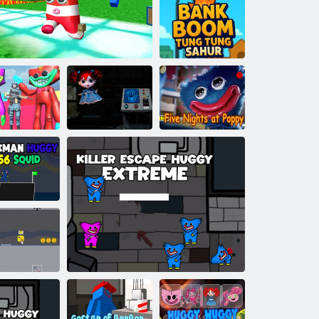
Poppy Strike 5
Bank Boom
Tung Tung
Sahur
Poppy Playtime
Attacco di
Capitolo 4 Safe
Cinque notti a
uggy Wuggy
Sopravvissuto all'alfabeto
Haven
Poppy
ickman Huggy
456 Squid
uo di feste