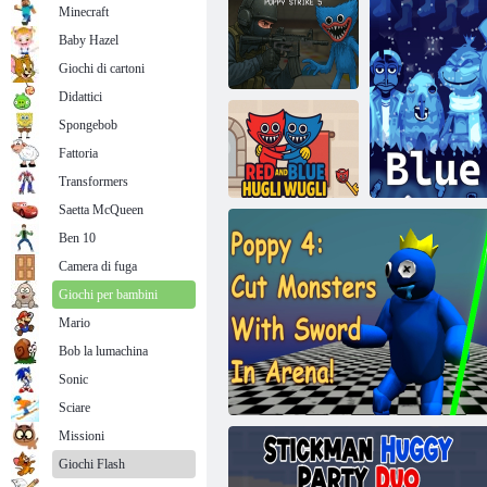
Minecraft
Baby Hazel
Giochi di cartoni
Didattici
Spongebob
Fattoria
Poppy Strike 5
Battaglia del Buco Principale
Transformers
Saetta McQueen
Ben 10
Rosso e blu
Camera di fuga
Hugli Wugli
Giochi per bambini
Mario
Bob la lumachina
Sonic
B
Sciare
Missioni
Giochi Flash