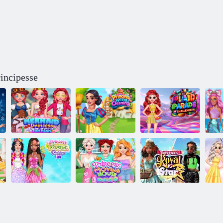
incipesse
Sirena
Pri
principessa tutto
C
l'anno intorno
Princess Spring
Plaid Parade
r
alla moda
Cleaning
Challenge
Look alla moda
Decorazioni per
con fiori da
traslochi di
Principesse reali
tr
principessa
principesse
contro Star
del