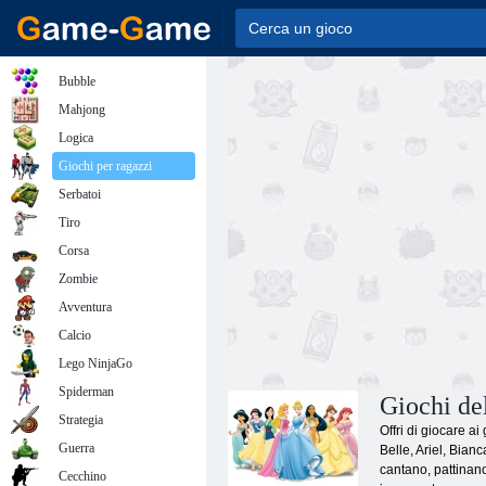
Bubble
Mahjong
Logica
Giochi per ragazzi
Serbatoi
Tiro
Corsa
Zombie
Avventura
Calcio
Lego NinjaGo
Spiderman
Giochi de
Strategia
Offri di giocare a
Guerra
Belle, Ariel, Bian
cantano, pattinano
Cecchino