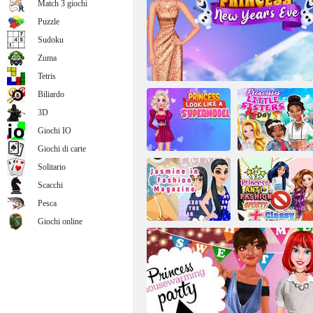
Match 3 giochi
Puzzle
Sudoku
Concorso di costumi da bagno per
Zuma
principesse
Tetris
Biliardo
3D
Giochi IO
Giochi di carte
Solitario
La principessa
Festa delle
Scacchi
sembra una top
sorelline delle
Capodanno della Principessa Frozen
model
principesse
Pesca
Giochi online
Principessa anti-
Gelsomino nella
moda sportiva +
rivista di moda
di classe