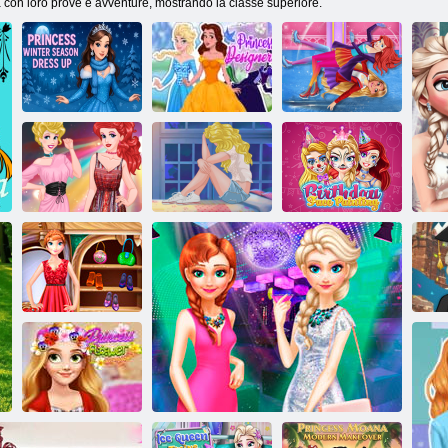
 con loro prove e avventure, mostrando la classe superiore.
Vesti la
principessa per
Pattinaggio sul
la stagione
Principessa
ghiaccio
invernale
designer
invernale
Sfilata di moda
Principessa
Compleanno
del college
tempi difficili
Face Painting
Moda
P
principessa