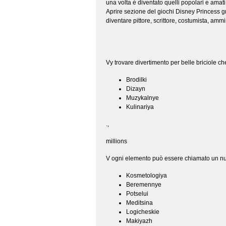
una volta è diventato quelli popolari e amati,
Aprire sezione del giochi Disney Princess gra
diventare pittore, scrittore, costumista, amm
Vy trovare divertimento per belle briciole ch
Brodilki
Dizayn
Muzykalnye
Kulinariya
.
,
millions
V ogni elemento può essere chiamato un nume
Kosmetologiya
Beremennye
Potselui
Meditsina
Logicheskie
Makiyazh