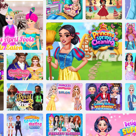
Principessa
corona di fiori
Rinnovo
Nascita di
moderno della
gemelli Ice
principessa
Queen
Sorelle Night Out
Moana
Pri
C
r
Trucco di
Lo
bellezza Salva il
pril Fools Hair Salon
principe
Salone di
La 
Principesse reali
trasformazione
Biancaneve in
contro Star
della principessa
Princess Spring Cleaning
tutta la moda