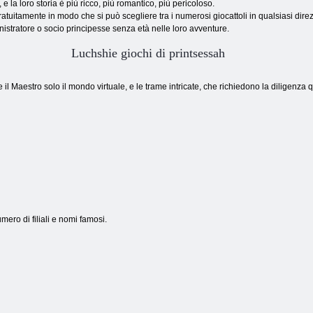
 e la loro storia è più ricco, più romantico, più pericoloso.
tuitamente in modo che si può scegliere tra i numerosi giocattoli in qualsiasi direzi
inistratore o socio principesse senza età nelle loro avventure.
Luchshie giochi di printsessah
e il Maestro solo il mondo virtuale, e le trame intricate, che richiedono la diligenza
ro di filiali e nomi famosi.