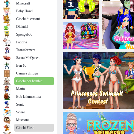
Minecraft
Baby Hazel
Giochi di cartoni
Didattici
Principessa
Spongebob
Cash Me
Outside
Principessa Yoga
Fattoria
Transformers
Saetta McQueen
Ben 10
Plaid Parade
Challenge
Camera di fuga
Giochi per bambini
Mario
Bob la lumachina
Principessa A
Sonic
Sciare
Missioni
Giochi Flash