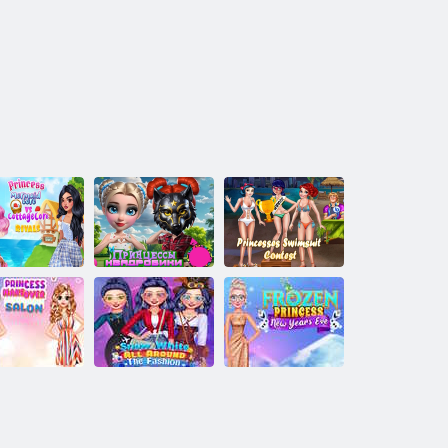
ncess Cottage
Concorso di
ore contro i
costumi da
ivali Sirena
Principesse di
bagno per
Core
Quadrobica
principesse
Salone di
Capodanno della
asformazione
Biancaneve in
Principessa
la principessa
tutta la moda
Frozen