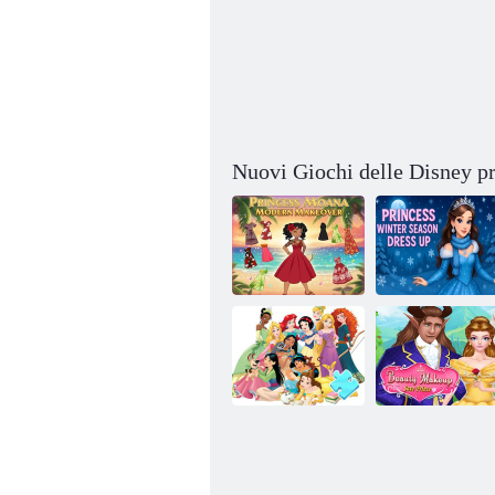
Nuovi Giochi delle Disney pr
Rinnovo
Vesti la
moderno della
principessa per
principessa
la stagione
Moana
invernale
Puzzle:
Trucco di
Principesse
bellezza Salva il
Disney
principe