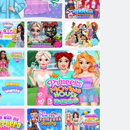
Shopping per
ragazze ricche
Sirena
principessa tutto
l'anno intorno
alla moda
ncess Cottage
ore contro i
Puzzle:
ivali Sirena
Principesse di
Principesse
Core
Impermeabile fai da te
Quadrobica
Disney
ok alla moda
con fiori da
principessa
principessa si
prepara per
l'inverno