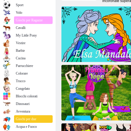
incoronate supera
Sport
Volo
Giochi per Ragazze
Cavalli
My Little Pony
Vestire
Barbie
Cucina
Parrucchiere
Colorare
Trucco
Congelato
Blocchi colorati
Dinosauri
Avventura
Elsa mandala
Giochi per due
Acqua e Fuoco