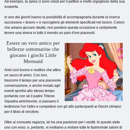
Ad esempio, la spina ci sono voluti per il pettine e molto orgoglioso della sua
scoperta.
in uno dei giochi hanno la possibilità di accompagnarla durante la ricerca
successiva « tesoro » e raccogliere gli elementi specificati nel lavoro. Coloro
che amano giocare iskalki, non perdere questa occasione e certamente
tenere una sirena in tutto il mondo un paio d'ore piacevoli.
Essere un vero amico per
bellezze sottomarine che
giocano i giochi Little
Mermaid
Ariel così buono e reattivo che attira
un sacco di amici. Con loro,
trascorre il tempo per una piacevole
conversazione, e anche inviato agli
eventi sportivi allo stesso tempo
portando con sé il padre Tritone.
Squadra amichevole, si passano il
testimone l'un l'altro e competere con gli altri partecipanti ai Giochi olimpici
per il titolo di vincitore.
Oltre al consueto ragazza, lei ha una passione per i vestiti. In questo siete
uno con esso, e, pertanto, vi invitiamo a visitare tutte le fashioniste saloni di