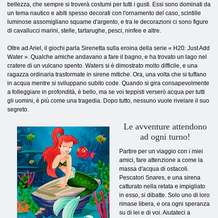
bellezza, che sempre si troverà costumi per tutti i gusti. Essi sono dominati da
un tema nautico e abiti spesso decorati con l'ornamento del caso, scintille
luminose assomigliano squame d'argento, e tra le decorazioni ci sono figure
di cavallucci marini, stelle, tartarughe, pesci, ninfee e altre.
Oltre ad Ariel, il giochi parla Sirenetta sulla eroina della serie « H20: Just Add
Water ». Qualche amiche andavano a fare il bagno, e ha trovato un lago nel
cratere di un vulcano spento. Waters si è dimostrato molto difficile, e una
ragazza ordinaria trasformate in sirene mitiche. Ora, una volta che si tuffano
in acqua mentre si sviluppano subito code. Quando si gira consapevolmente
a folleggiare in profondità, è bello, ma se voi teppisti verserò acqua per tutti
gli uomini, è più come una tragedia. Dopo tutto, nessuno vuole rivelare il suo
segreto.
Le avventure attendono
ad ogni turno!
Partire per un viaggio con i miei
amici, fare attenzione a come la
massa d'acqua di ostacoli.
Pescatori Snares, e una sirena
catturato nella retata e impigliato
in esso, si dibatte. Solo uno di loro
rimase libera, e ora ogni speranza
su di lei e di voi. Aiutateci a