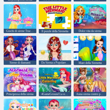
Giochi di sirene Trucco da principessa
Dolce vita da sirena
Il puzzle della Sirenetta
Sirene di diamanti
Da Sirena a Popolare Girl Makeover
Mare della Sirenetta
Principessa della sirena
4GameGround La sirenetta da colorare
Anna sirena contro principessa