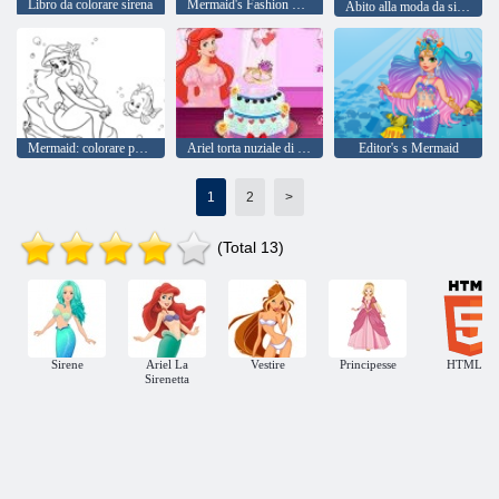
Libro da colorare sirena
Mermaid's Fashion Calendar #inspo
Abito alla moda da sirena #Selfie
Mermaid: colorare per bambini
Ariel torta nuziale di cottura
Editor's s Mermaid
1
2
>
(Total 13)
Sirene
Ariel La
Vestire
Principesse
HTML5
Sirenetta