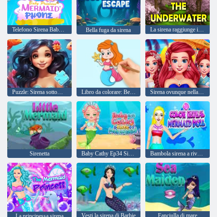
Telefono Sirena Baby Princess
La sirena raggiunge il sottomarino
Bella fuga da sirena
Puzzle: Sirena sottomarina
Libro da colorare: Bellissima principessa sirena
Sirena ovunque nella moda
Sirenetta
Baby Cathy Ep34 Sirena carina
Bambola sirena a rivelazione di colore
Vesti la sirena di Barbie
Fanciulla di mare
La principessa sirena