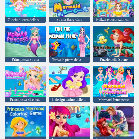
Sirena Baby Care
Pulizia e decorazione della casa del mare della sirena
Giochi di cura della sirenetta
Principessa Sirena
Puzzle delle Sirene
Trova la pietra della sirena
Principessa Sirenetta
Il design carino delle scarpe da sirena
Mermaid Principesse