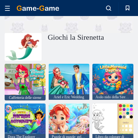
Giochi la Sirenetta
Ariel e Eric Wedding
Asilo nido della Sirenetta
Caffetteria delle sirene
Dora The Explorer Dora's Mermaid Adventure
Puzzle di puzzle: gelatina di marshmallow sirena Chibi
Libro da colorare di sirene per bambini