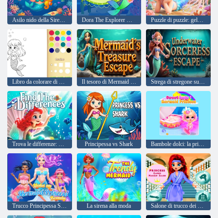
Asilo nido della Sirenetta
Dora The Explorer Dora's Mermaid Adventure
Puzzle di puzzle: gelatina di marshmallow sirena Chibi
Libro da colorare di sirene per bambini
Il tesoro di Mermaid fuga
Strega di stregone subacquea
Trova le differenze: piccola sirena
Principessa vs Shark
Bambole dolci: la principessa sirena
Trucco Principessa Sirena Bellezza
La sirena alla moda
Salone di trucco dei giochi di principesse