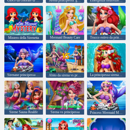
Gioco da colorare di principessa sirena
Sirena principessa: giochi subacquei
Emergenza risurrezione sirena
Mermaid Beauty Care
Trucco estivo da principessa
Mistero della Sirenetta
Sirenane principessa nuovo trucco
La principessa sirena guarisce e spa
Abito da sirena vs principessa
Sirene Sauna Realife
Sirena vs principessa
Princess Mermaid Makeup Style