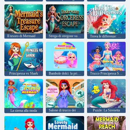
Il tesoro di Mermaid fuga
Strega di stregone subacquea
Trova le differenze: piccola sirena
Principessa vs Shark
Bambole dolci: la principessa sirena
Trucco Principessa Sirena Bellezza
Salone di trucco dei giochi di principesse
Puzzle: La Sirenetta
La sirena alla moda