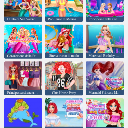
Dunto di San Valentino contorto
Pool Time di Mermaid Princess
Principesse della sirena Dress up
Sirena trucco di modo
Maremaid Birthday Reakoover
Coronazione della Principessa Mermaid
Principessa sirena trucco Glossy
Mermaid Princess Maker
Chic House Party