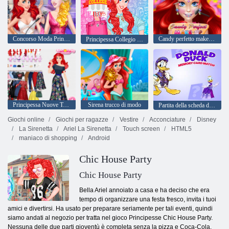
Concorso Moda Principessa Runway
Candy perfetto make-up
Principessa Collegio Giorno
Principessa Nuove Tendenze primavera
Sirena trucco di modo
Partita della scheda di memoria di Paperino
Giochi online
Giochi per ragazze
Vestire
Acconciature
Disney
La Sirenetta
Ariel La Sirenetta
Touch screen
HTML5
maniaco di shopping
Android
Chic House Party
Chic House Party
Bella Ariel annoiato a casa e ha deciso che era
tempo di organizzare una festa fresco, invita i tuoi
amici e divertirsi. Ha usato per preparare seriamente per tali eventi, quindi
siamo andati al negozio per tratta nel gioco Principesse Chic House Party.
Nessuna delle due parti gioventù è completa senza la pizza e Coca-Cola.