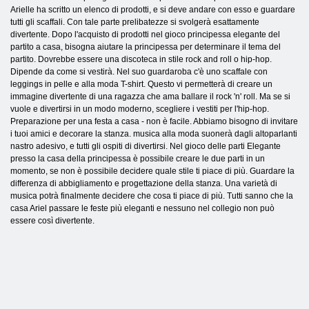
Arielle ha scritto un elenco di prodotti, e si deve andare con esso e guardare
tutti gli scaffali. Con tale parte prelibatezze si svolgerà esattamente
divertente. Dopo l'acquisto di prodotti nel gioco principessa elegante del
partito a casa, bisogna aiutare la principessa per determinare il tema del
partito. Dovrebbe essere una discoteca in stile rock and roll o hip-hop.
Dipende da come si vestirà. Nel suo guardaroba c'è uno scaffale con
leggings in pelle e alla moda T-shirt. Questo vi permetterà di creare un
immagine divertente di una ragazza che ama ballare il rock 'n' roll. Ma se si
vuole e divertirsi in un modo moderno, scegliere i vestiti per l'hip-hop.
Preparazione per una festa a casa - non è facile. Abbiamo bisogno di invitare
i tuoi amici e decorare la stanza. musica alla moda suonerà dagli altoparlanti
nastro adesivo, e tutti gli ospiti di divertirsi. Nel gioco delle parti Elegante
presso la casa della principessa è possibile creare le due parti in un
momento, se non è possibile decidere quale stile ti piace di più. Guardare la
differenza di abbigliamento e progettazione della stanza. Una varietà di
musica potrà finalmente decidere che cosa ti piace di più. Tutti sanno che la
casa Ariel passare le feste più eleganti e nessuno nel collegio non può
essere così divertente.