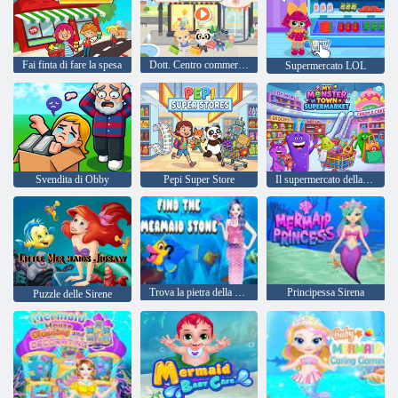
Fai finta di fare la spesa
Dott. Centro commerciale Panda Town
Supermercato LOL
Svendita di Obby
Pepi Super Store
Il supermercato della mia città dei mostri
Trova la pietra della sirena
Principessa Sirena
Puzzle delle Sirene