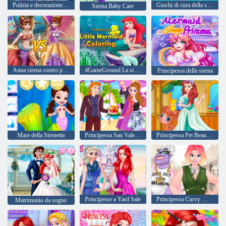
Pulizia e decorazione della casa del mare della sirena
Giochi di cura della sirenetta
Sirena Baby Care
Anna sirena contro principessa
4GameGround La sirenetta da colorare
Principessa della sirena
Mare della Sirenetta
Principessa San Valentino Chaos
Principessa Pet Beauty Salon
Principesse a Yard Sale
Principessa Curvy Moda
Matrimonio da sogno