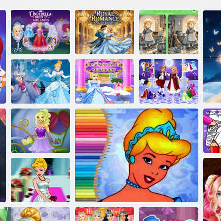
Sfida di
Giochi di vestire
diapositive di
Trova le
Cenerentola per
piastrelle di
differenze:
ragazze
Cenerentola
Cenerentola
Puzzle:
Pulizia della
Cenerentola si
camera della
Cenerentola e il
trasforma
principessa
principe azzurro
Cenerentola
Vestire Moda
Lib
nova