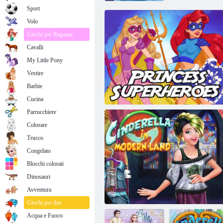
Sport
Volo
Giochi per Ragazze
Cavalli
My Little Pony
Vestire
Barbie
Cucina
Parrucchiere
Colorare
Trucco
Congelato
Blocchi colorati
Dinosauri
Avventura
Principessa Supereroi
Giochi per due
Acqua e Fuoco