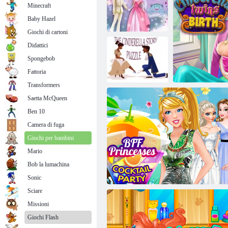
Minecraft
Baby Hazel
Giochi di cartoni
Didattici
Spongebob
Giochi di
Princess Story
Cenerentola in Modernlandia
Fattoria
Transformers
Saetta McQueen
Il puzzle della
Ben 10
storia di
Cenerentola
Camera di fuga
Giochi per bambini
Mario
Bob la lumachina
Nascita di 
Sonic
Sciare
Missioni
Giochi Flash