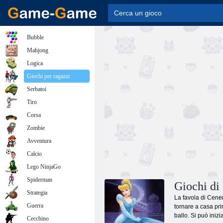
Bubble
Mahjong
Logica
Giochi per ragazzi
Serbatoi
Tiro
Corsa
Zombie
Avventura
Calcio
Lego NinjaGo
Spiderman
Giochi di
Strategia
La favola di Cener
Guerra
tornare a casa pri
ballo. Si può inizi
Cecchino