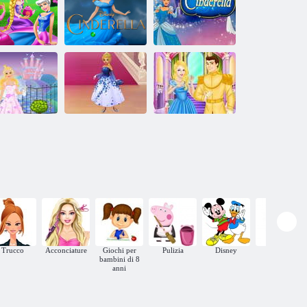
Cenerentola:
Cenerentola:
Fashion
Cabina armadio
Makeover
incipesse Day
Cenerentola:
ding
Out
Caduta libera
Cenerentola
Fantasy
Cura delle mani
Cenerentola
Cenerentola
della principessa
tire le ragazze
Dress Up
Cenerentola
Trucco
Acconciature
Giochi per
Pulizia
Disney
Moda
bambini di 8
anni