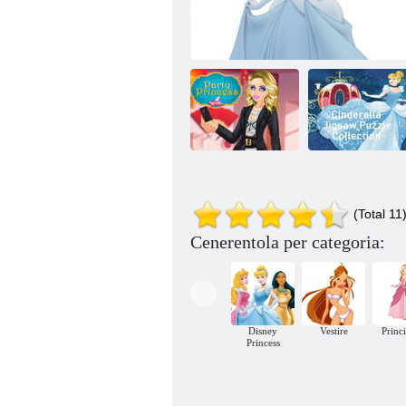
Collezione di
Principessa della
puzzle di
(Total 11
Cenerentola: da colorare per bambini
festa
Cenerentola
Cenerentola per categoria:
Disney
Vestire
Princ
Princess