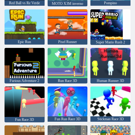
Red Ball vs Re Verde
Pompino
MOTO X3M inverno
Epic Run
Pixel Runner
Super Mario Rush 2
Furious Adventure 2
Run Race 3D
Human Runner 3D
Fun Run Race 3D
Stickman Race 3D
Fun Race 3D