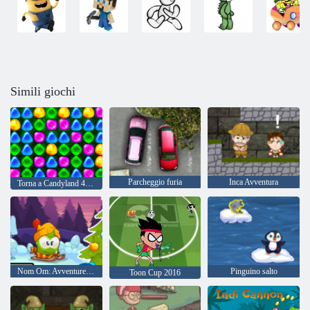
Simili giochi
Parcheggio furia
Inca Avventura
Torna a Candyland 4: Lollipop Garden
Nom Om: Avventure invernali
Pinguino salto
Toon Cup 2016