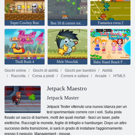
Super Cowboy Run
Fantastica corsa 2
Ben 10 di correre sotterraneo
Thrill Rush 4
Mele Sboschik
Baby Hazel Beach Party
Giochi online
Giochi di abilità
Giochi per bambini
Abilità
Raccolta
Corsa a piedi
Correre e saltare
Arcade
HTML5
Jetpack Maestro
Jetpack Master
Jetpack Tester ottenuto una nuova istanza per un
test sperimentale correre con i voli. Sulla pista
fissato un sacco di barriere, molti dei quali mortali - fasci un laser, palle
elettriche. Raccogli le monete, foglie di trifoglio e hamburger. Dopo un altro
successo della transizione, si sarà in grado di installare l'aggiornamento
presso il negozio. Management - mouse.