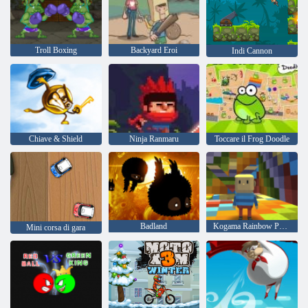
Troll Boxing
Backyard Eroi
Indi Cannon
Chiave & Shield
Ninja Ranmaru
Toccare il Frog Doodle
Badland
Kogama Rainbow Parkour
Mini corsa di gara